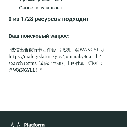
Самое популярное
0 из 1728 ресурсов подходят
Ваш поисковый запрос:
“诚信出售银行卡四件套 《飞机：@WANGYLL》
https://malegislature.gov/Journals/Search?
searchTerms=诚信出售银行卡四件套 《飞机：
@WANGYLL》”