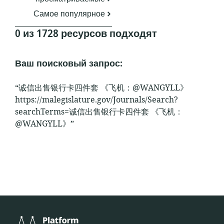
Самое популярное
0 из 1728 ресурсов подходят
Ваш поисковый запрос:
“诚信出售银行卡四件套 《飞机：@WANGYLL》
https://malegislature.gov/Journals/Search?
searchTerms=诚信出售银行卡四件套 《飞机：
@WANGYLL》”