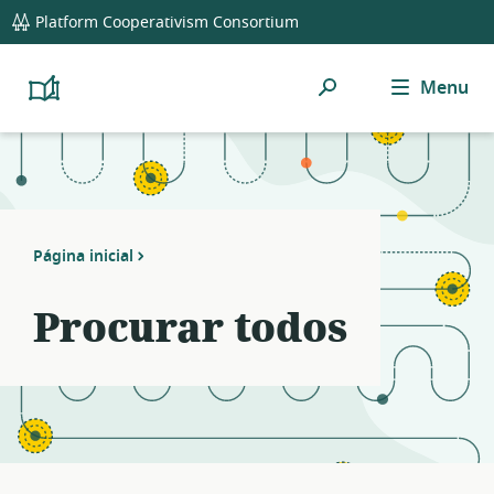
global
Platform Cooperativism Consortium
navigation
Pesquisar
Menu
Platform
Cooperativism
Resource
Library
Página inicial
Procurar todos