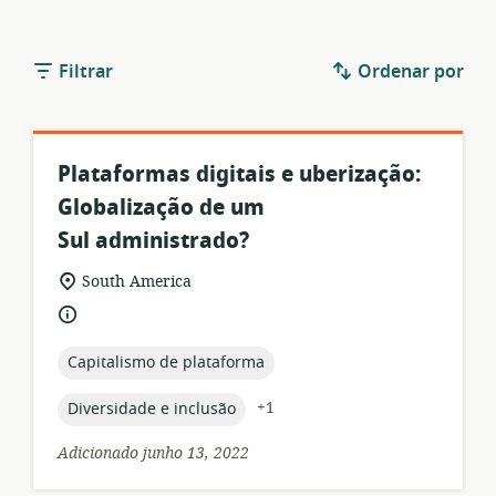
Filtrar
Ordenar por
Plataformas digitais e uberização:
Globalização de um
Sul administrado?
formato
local
South America
de
de
idioma:
recurso:
relevância:
topic:
Capitalismo de plataforma
topic:
+1
Diversidade e inclusão
Adicionado junho 13, 2022