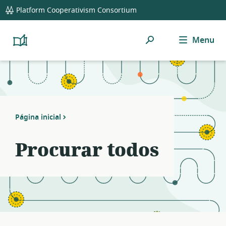
global
Platform Cooperativism Consortium
navigation
Pesquisar
Menu
Platform
Cooperativism
Resource
Library
Página inicial
Procurar todos