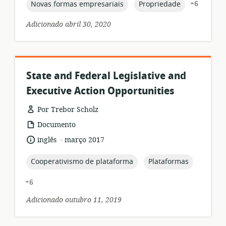
publicação:
topic:
topic:
+6
Novas formas empresariais
Propriedade
Adicionado abril 30, 2020
State and Federal Legislative and
Executive Action Opportunities
Por Trebor Scholz
formato
Documento
de
.
idioma:
data
inglês
março 2017
recurso:
de
publicação:
topic:
topic:
Cooperativismo de plataforma
Plataformas
+6
Adicionado outubro 11, 2019