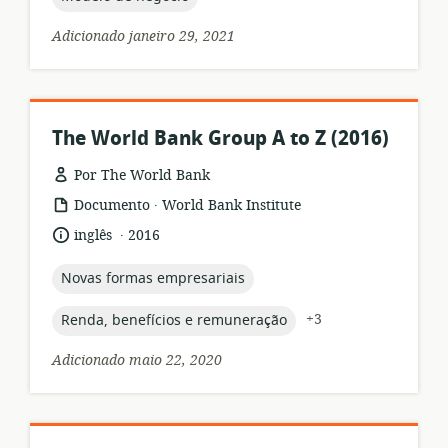
Adicionado janeiro 29, 2021
The World Bank Group A to Z (2016)
Por The World Bank
.
formato
Editor:
Documento
World Bank Institute
de
.
idioma:
data
inglês
2016
recurso:
de
publicação:
topic:
Novas formas empresariais
topic:
+3
Renda, benefícios e remuneração
Adicionado maio 22, 2020