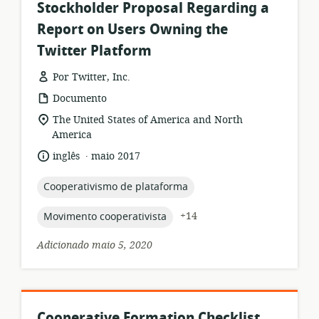
Stockholder Proposal Regarding a
Report on Users Owning the
Twitter Platform
Por Twitter, Inc.
formato
Documento
de
local
The United States of America and North
recurso:
de
America
relevância:
.
idioma:
data
inglês
maio 2017
de
publicação:
topic:
Cooperativismo de plataforma
topic:
+14
Movimento cooperativista
Adicionado maio 5, 2020
Cooperative Formation Checklist