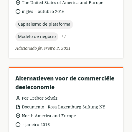
local
The United States of America and Europe
recurso:
de
.
idioma:
data
inglês
outubro 2016
relevância:
de
publicação:
topic:
Capitalismo de plataforma
topic:
+7
Modelo de negócio
Adicionado fevereiro 2, 2021
Alternatieven voor de commerciële
deeleconomie
Por Trebor Scholz
.
formato
Editor:
Documento
Rosa Luxemburg Stiftung NY
de
local
North America and Europe
recurso:
de
.
idioma:
data
janeiro 2016
relevância:
de