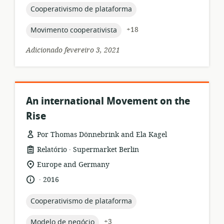
publicação:
topic:
Cooperativismo de plataforma
topic:
+18
Movimento cooperativista
Adicionado fevereiro 3, 2021
An international Movement on the
Rise
Por Thomas Dönnebrink and Ela Kagel
.
formato
Editor:
Relatório
Supermarket Berlin
de
local
Europe and Germany
recurso:
de
.
idioma:
data
2016
relevância:
de
publicação:
topic:
Cooperativismo de plataforma
topic:
+3
Modelo de negócio