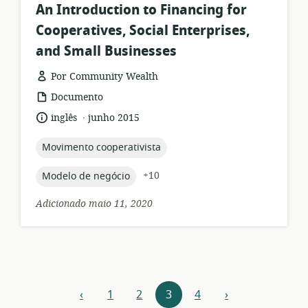
An Introduction to Financing for
Cooperatives, Social Enterprises,
and Small Businesses
Por Community Wealth
formato
Documento
de
.
idioma:
data
inglês
junho 2015
recurso:
de
publicação:
topic:
Movimento cooperativista
topic:
+10
Modelo de negócio
Adicionado maio 11, 2020
Navegação
‹
1
2
3
4
›
anterior
próximo