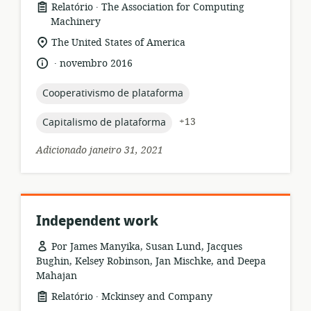
.
formato
Editor:
Relatório
The Association for Computing
de
Machinery
recurso:
local
The United States of America
de
.
idioma:
data
novembro 2016
relevância:
de
publicação:
topic:
Cooperativismo de plataforma
topic:
+13
Capitalismo de plataforma
Adicionado janeiro 31, 2021
Independent work
Por James Manyika, Susan Lund, Jacques
Bughin, Kelsey Robinson, Jan Mischke, and Deepa
Mahajan
.
formato
Editor:
Relatório
Mckinsey and Company
de