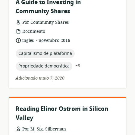
A Guide to Investing in
Community Shares
Por Community Shares
formato
Documento
de
.
idioma:
data
inglês
novembro 2016
recurso:
de
publicação:
topic:
Capitalismo de plataforma
topic:
+8
Propriedade democrática
Adicionado maio 7, 2020
Reading Elinor Ostrom in Silicon
Valley
Por M. Six. Silberman