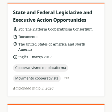
State and Federal Legislative and
Executive Action Opportunities
Por The Platform Cooperativism Consortium
formato
Documento
de
local
The United States of America and North
recurso:
de
America
relevância:
.
idioma:
data
inglês
março 2017
de
publicação:
topic:
Cooperativismo de plataforma
topic:
+13
Movimento cooperativista
Adicionado maio 5, 2020