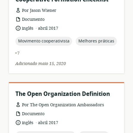
Por Jason Wiener
formato
Documento
de
.
idioma:
data
inglês
abril 2017
recurso:
de
publicação:
topic:
topic:
Movimento cooperativista
Melhores práticas
+7
Adicionado maio 15, 2020
The Open Organization Definition
Por The Open Organization Ambassadors
formato
Documento
de
.
idioma:
data
inglês
abril 2017
recurso:
de