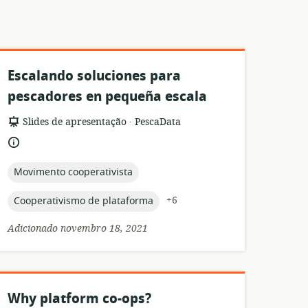
Escalando soluciones para
pescadores en pequeña escala
.
formato
Editor:
Slides de apresentação
PescaData
de
idioma:
recurso:
topic:
Movimento cooperativista
topic:
+6
Cooperativismo de plataforma
Adicionado novembro 18, 2021
Why platform co-ops?