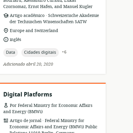
Bourlard, Alessandro Curioni, Lukas
Czornomaz, Ernst Hafen, and Manuel Kugler
.
formato
Editor:
Artigo acadêmico
Schweizerische Akademie
de
der Technischen Wissenschaften SATW
recurso:
local
Europe and Switzerland
de
idioma:
inglês
relevância:
topic:
topic:
+6
Data
Cidades digitais
Adicionado abril 20, 2020
Digital Platforms
Por Federal Ministry for Economic Affairs
and Energy (BMWi)
.
formato
Editor:
Artigo de jornal
Federal Ministry for
de
Economic Affairs and Energy (BMWi) Public
recurso: