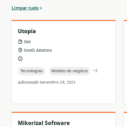
Limpar tudo
Utopía
formato
Site
de
local
South America
recurso:
de
idioma:
relevância:
topic:
topic:
+2
Tecnologias
Modelo de negócio
Adicionado novembro 19, 2021
Mikorizal Software