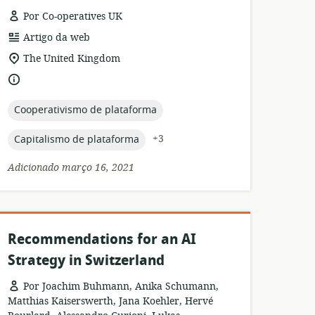
Por Co-operatives UK
formato
Artigo da web
de
local
The United Kingdom
recurso:
de
idioma:
relevância:
topic:
Cooperativismo de plataforma
topic:
+3
Capitalismo de plataforma
Adicionado março 16, 2021
Recommendations for an AI
Strategy in Switzerland
Por Joachim Buhmann, Anika Schumann,
Matthias Kaiserswerth, Jana Koehler, Hervé