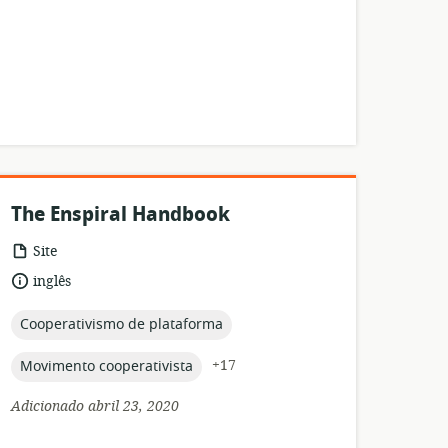
The Enspiral Handbook
formato
Site
de
idioma:
inglês
recurso:
topic:
Cooperativismo de plataforma
topic:
+17
Movimento cooperativista
Adicionado abril 23, 2020