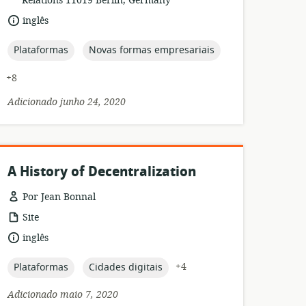
Relations 11019 Berlin, Germany
idioma:
inglês
topic:
topic:
Plataformas
Novas formas empresariais
+8
Adicionado junho 24, 2020
A History of Decentralization
Por Jean Bonnal
formato
Site
de
idioma:
inglês
recurso:
topic:
topic:
+4
Plataformas
Cidades digitais
Adicionado maio 7, 2020