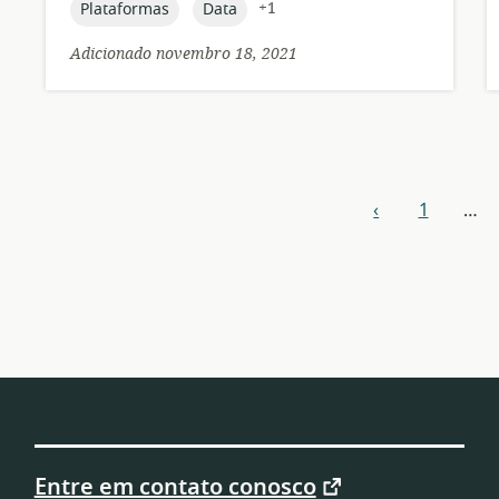
topic:
topic:
+1
Plataformas
Data
Adicionado novembro 18, 2021
Navegação
‹
1
…
anterior
por
recursos
Entre em contato conosco