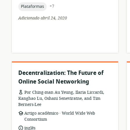
topic:
+7
Plataformas
Adicionado abril 24, 2020
Decentralization: The Future of
Online Social Networking
Por Ching-man Au Yeung, Ilaria Liccardi,
Kanghao Lu, Oshani Seneviratne, and Tim
Berners-Lee
.
formato
Editor:
Artigo acadêmico
World Wide Web
de
Consortium
recurso:
idioma:
inglês