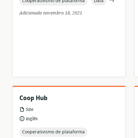
topic:
topic:
+4
Cooperativismo de plataforma
Data
Adicionado novembro 18, 2021
Coop Hub
formato
Site
de
idioma:
inglês
recurso:
topic:
Cooperativismo de plataforma