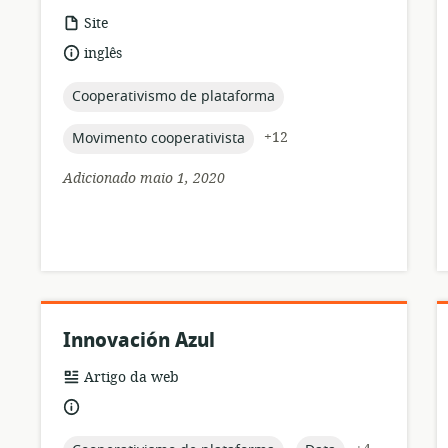
formato
Site
de
idioma:
inglês
recurso:
topic:
Cooperativismo de plataforma
topic:
+12
Movimento cooperativista
Adicionado maio 1, 2020
Innovación Azul
formato
Artigo da web
de
idioma:
recurso: