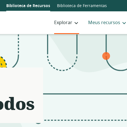
Notifications
21
Biblioteca de Recursos
Biblioteca de Ferramentas
filters
applied.
Explorar
Meus recursos
Resource
list
updated.
odos