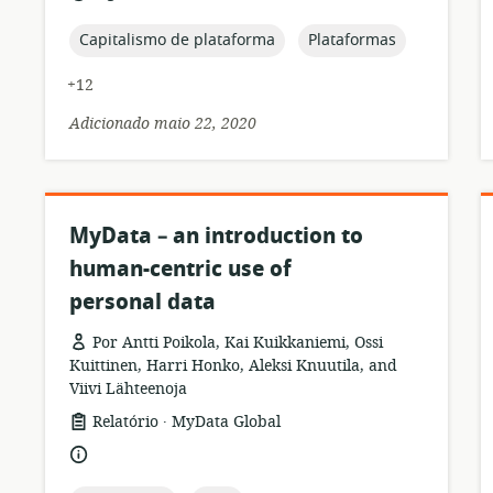
topic:
topic:
Capitalismo de plataforma
Plataformas
+12
Adicionado maio 22, 2020
MyData – an introduction to
human-centric use of
personal data
Por Antti Poikola, Kai Kuikkaniemi, Ossi
Kuittinen, Harri Honko, Aleksi Knuutila, and
Viivi Lähteenoja
.
formato
Editor:
Relatório
MyData Global
de
idioma:
recurso: