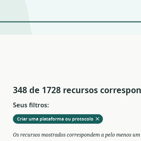
348 de 1728 recursos correspo
Seus filtros:
Remover
dos
Criar uma plataforma ou protocolo
filtros
atuais
Os recursos mostrados correspondem a pelo menos um de