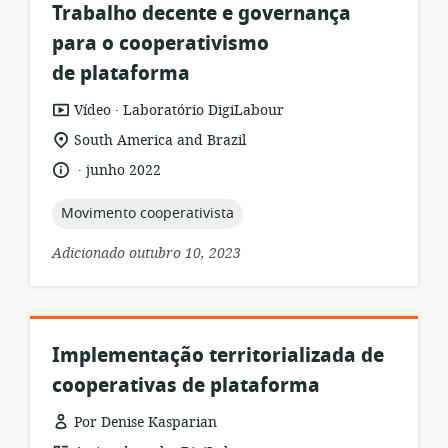
Trabalho decente e governança
para o cooperativismo
de plataforma
.
formato
Editor:
Vídeo
Laboratório DigiLabour
de
local
South America and Brazil
recurso:
de
.
idioma:
data
junho 2022
relevância:
de
publicação:
topic:
Movimento cooperativista
Adicionado outubro 10, 2023
Implementação territorializada de
cooperativas de plataforma
Por Denise Kasparian