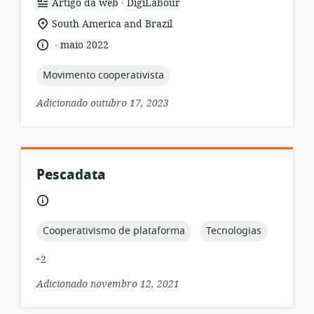
.
formato
Editor:
Artigo da web
DigiLabour
de
local
South America and Brazil
recurso:
de
.
idioma:
data
maio 2022
relevância:
de
publicação:
topic:
Movimento cooperativista
Adicionado outubro 17, 2023
Pescadata
formato
idioma:
de
recurso:
topic:
topic:
Cooperativismo de plataforma
Tecnologias
+2
Adicionado novembro 12, 2021