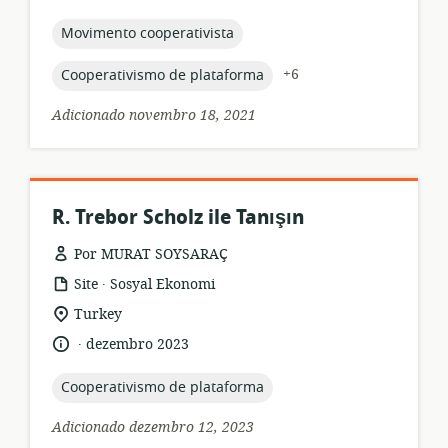
recurso:
topic:
Movimento cooperativista
topic:
+6
Cooperativismo de plataforma
Adicionado novembro 18, 2021
R. Trebor Scholz ile Tanışın
Por MURAT SOYSARAÇ
.
formato
Editor:
Site
Sosyal Ekonomi
de
local
Turkey
recurso:
de
.
idioma:
data
dezembro 2023
relevância:
de
publicação:
topic:
Cooperativismo de plataforma
Adicionado dezembro 12, 2023