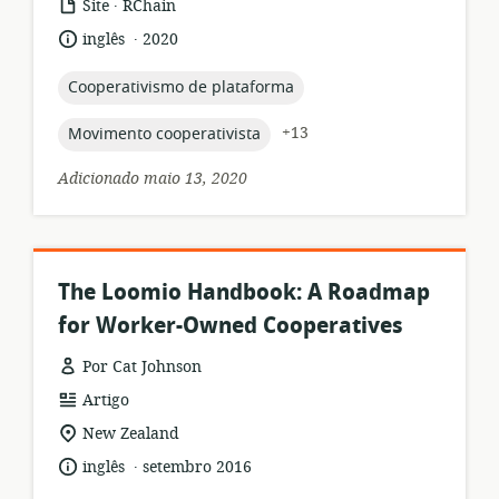
.
formato
Editor:
Site
RChain
de
.
idioma:
data
inglês
2020
recurso:
de
publicação:
topic:
Cooperativismo de plataforma
topic:
+13
Movimento cooperativista
Adicionado maio 13, 2020
The Loomio Handbook: A Roadmap
for Worker-Owned Cooperatives
Por Cat Johnson
formato
Artigo
de
local
New Zealand
recurso:
de
.
idioma:
data
inglês
setembro 2016
relevância:
de