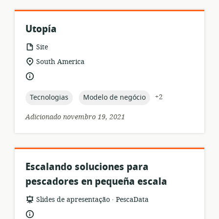
Utopía
formato
Site
de
local
South America
recurso:
de
idioma:
relevância:
topic:
topic:
+2
Tecnologias
Modelo de negócio
Adicionado novembro 19, 2021
Escalando soluciones para
pescadores en pequeña escala
.
formato
Editor:
Slides de apresentação
PescaData
de
idioma: