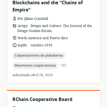
Blockchains and the “Chains of
Empire”
Por Jillian Crandall
.
formato
Editor:
Artigo
Design and Culture: The Journal of the
de
Design Studies Forum
recurso:
local
North America and Puerto Rico
de
.
idioma:
data
inglês
outubro 2019
relevância:
de
publicação:
topic:
Cooperativismo de plataforma
topic:
+12
Movimento cooperativista
Adicionado abril 28, 2020
RChain Cooperative Board