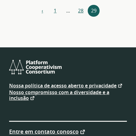
Navegação
‹
1
…
28
29
anterior
por
recursos
Platform
Cooperativism
Nossa política de acesso aberto e privacidade
Consortium
Nosso compromisso com a diversidade e a
inclusão
Entre em contato conosco