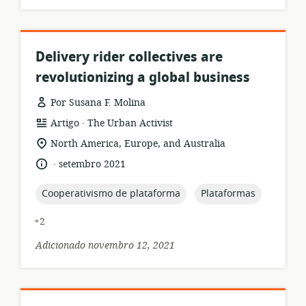
Delivery rider collectives are
revolutionizing a global business
Por Susana F. Molina
.
formato
Editor:
Artigo
The Urban Activist
de
local
North America, Europe, and Australia
recurso:
de
.
idioma:
data
setembro 2021
relevância:
de
publicação:
topic:
topic:
Cooperativismo de plataforma
Plataformas
+2
Adicionado novembro 12, 2021