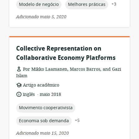
publicação:
topic:
topic:
+3
Modelo de negócio
Melhores práticas
Adicionado maio 5, 2020
Collective Representation on
Collaborative Economy Platforms
Por Mikko Laamanen, Marcos Barros, and Gazi
Islam
formato
Artigo acadêmico
de
.
idioma:
data
inglês
maio 2018
recurso:
de
publicação:
topic:
Movimento cooperativista
topic:
+5
Economia sob demanda
Adicionado maio 15, 2020