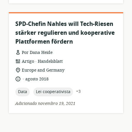
SPD-Chefin Nahles will Tech-Riesen
stärker regulieren und kooperative
Plattformen fördern
Por Dana Heide
.
formato
Editor:
Artigo
Handelsblatt
de
local
Europe and Germany
recurso:
de
.
idioma:
data
agosto 2018
relevância:
de
publicação:
topic:
topic:
+3
Data
Lei cooperativista
Adicionado novembro 19, 2021