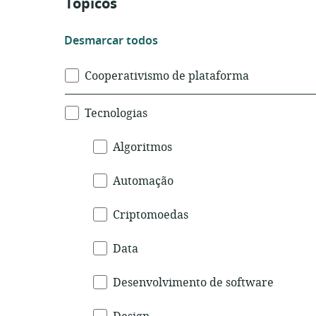
Tópicos
Desmarcar
Desmarcar todos
todos
os
Cooperativismo de plataforma
subtópicos
de
Tecnologias
Tópicos
Algoritmos
Automação
Criptomoedas
Data
Desenvolvimento de software