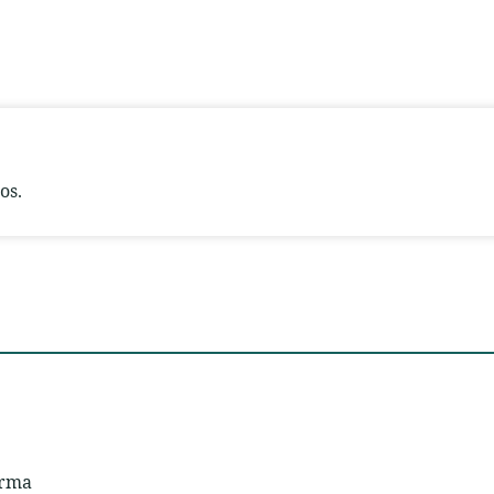
os.
orma