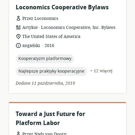
Loconomics Cooperative Bylaws
Przez Loconomics
.
format
wydawca:
Artykuł
Loconomics Cooperative, Inc. Bylaws
zasobów:
istotna
The United States of America
lokalizacja:
.
język:
data
angielski
2016
opublikowania:
topic:
Kooperatyzm platformowy
topic:
+ 12 więcej
Najlepsze praktyky kooperacyjne
Dodane 11 października, 2019
Toward a Just Future for
Platform Labor
Przez Niels van Doorn