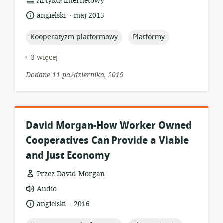
format
Artykuł internetowy
zasobów:
.
język:
data
angielski
maj 2015
opublikowania:
topic:
topic:
Kooperatyzm platformowy
Platformy
+ 3 więcej
Dodane 11 października, 2019
David Morgan-How Worker Owned
Cooperatives Can Provide a Viable
and Just Economy
Przez David Morgan
format
Audio
zasobów:
.
język:
data
angielski
2016
opublikowania: