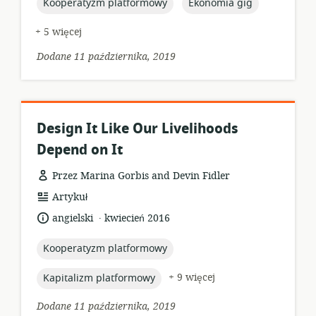
topic:
topic:
Kooperatyzm platformowy
Ekonomia gig
+ 5 więcej
Dodane 11 października, 2019
Design It Like Our Livelihoods
Depend on It
Przez Marina Gorbis and Devin Fidler
format
Artykuł
zasobów:
.
język:
data
angielski
kwiecień 2016
opublikowania:
topic:
Kooperatyzm platformowy
topic:
+ 9 więcej
Kapitalizm platformowy
Dodane 11 października, 2019