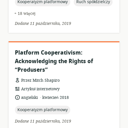
topic:
topic:
Kooperatyzm platformowy
Ruch spółdzielczy
+ 18 więcej
Dodane 11 października, 2019
Platform Cooperativism:
Acknowledging the Rights of
“Produsers”
Przez Mitch Shapiro
format
Artykuł internetowy
zasobów:
.
język:
data
angielski
kwiecień 2018
opublikowania:
topic:
Kooperatyzm platformowy
Dodane 11 października, 2019