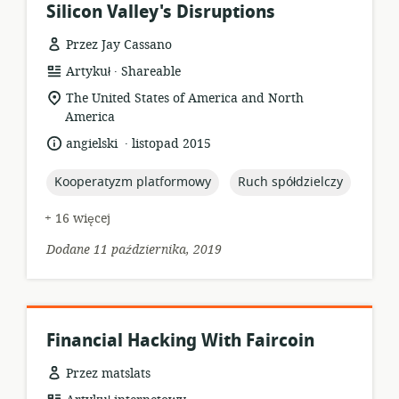
Silicon Valley's Disruptions
Przez Jay Cassano
.
format
wydawca:
Artykuł
Shareable
zasobów:
istotna
The United States of America and North
lokalizacja:
America
.
język:
data
angielski
listopad 2015
opublikowania:
topic:
topic:
Kooperatyzm platformowy
Ruch spółdzielczy
+ 16 więcej
Dodane 11 października, 2019
Financial Hacking With Faircoin
Przez matslats