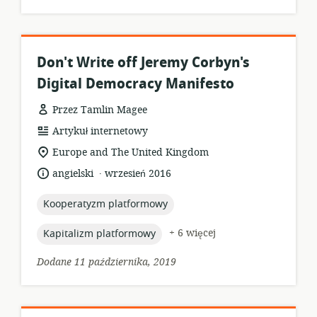
Don't Write off Jeremy Corbyn's
Digital Democracy Manifesto
Przez Tamlin Magee
format
Artykuł internetowy
zasobów:
istotna
Europe and The United Kingdom
lokalizacja:
.
język:
data
angielski
wrzesień 2016
opublikowania:
topic:
Kooperatyzm platformowy
topic:
+ 6 więcej
Kapitalizm platformowy
Dodane 11 października, 2019