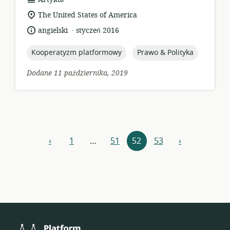
zasobów:
istotna
The United States of America
lokalizacja:
.
język:
data
angielski
styczeń 2016
opublikowania:
topic:
topic:
Kooperatyzm platformowy
Prawo & Polityka
Dodane 11 października, 2019
Nawigacja
‹
1
…
51
52
53
›
poprzedni
następny
zasobów