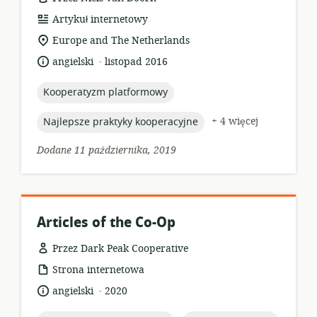
format
Artykuł internetowy
zasobów:
istotna
Europe and The Netherlands
lokalizacja:
.
język:
data
angielski
listopad 2016
opublikowania:
topic:
Kooperatyzm platformowy
topic:
+ 4 więcej
Najlepsze praktyky kooperacyjne
Dodane 11 października, 2019
Articles of the Co-Op
Przez Dark Peak Cooperative
format
Strona internetowa
zasobów:
.
język:
data
angielski
2020
opublikowania: