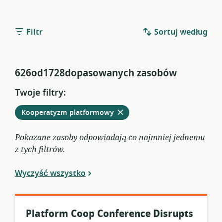
Filtr
Sortuj według
626od1728dopasowanych zasobów
Twoje filtry:
Usuń
z
Kooperatyzm platformowy
obecnych
filtrów
Pokazane zasoby odpowiadają co najmniej jednemu
z tych filtrów.
Wyczyść wszystko
Platform Coop Conference Disrupts