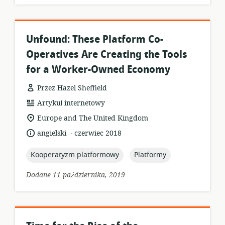
Unfound: These Platform Co-
Operatives Are Creating the Tools
for a Worker-Owned Economy
Przez Hazel Sheffield
format
Artykuł internetowy
zasobów:
istotna
Europe and The United Kingdom
lokalizacja:
.
język:
data
angielski
czerwiec 2018
opublikowania:
topic:
topic:
Kooperatyzm platformowy
Platformy
Dodane 11 października, 2019