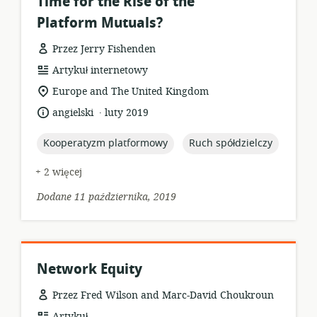
Time for the Rise of the
Platform Mutuals?
Przez Jerry Fishenden
format
Artykuł internetowy
zasobów:
istotna
Europe and The United Kingdom
lokalizacja:
.
język:
data
angielski
luty 2019
opublikowania:
topic:
topic:
Kooperatyzm platformowy
Ruch spółdzielczy
+ 2 więcej
Dodane 11 października, 2019
Network Equity
Przez Fred Wilson and Marc-David Choukroun
format
Artykuł