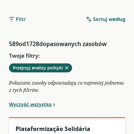
Filtr
Sortuj według
589od1728dopasowanych zasobów
Twoje filtry:
Usuń
z
Przejrzyj analizy polityki
obecnych
filtrów
Pokazane zasoby odpowiadają co najmniej jednemu
z tych filtrów.
Wyczyść wszystko
Plataformização Solidária