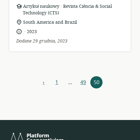
.
format
wydawca:
Artykuł naukowy
Revista Ciência & Social
zasobów:
Technology (CTS)
istotna
South America and Brazil
lokalizacja:
.
język:
data
2023
opublikowania:
Dodane 29 grudnia, 2023
Nawigacja
‹
1
…
49
50
poprzedni
zasobów