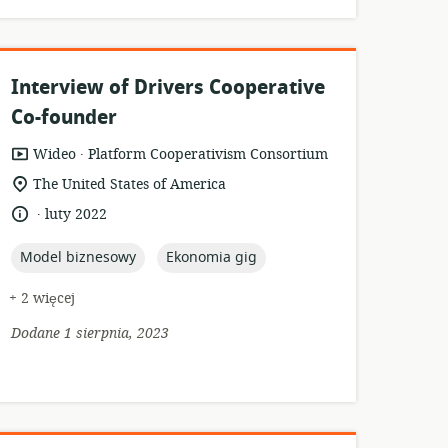
Interview of Drivers Cooperative
Co-founder
.
format
wydawca:
Wideo
Platform Cooperativism Consortium
zasobów:
istotna
The United States of America
lokalizacja:
.
język:
data
luty 2022
opublikowania:
topic:
topic:
Model biznesowy
Ekonomia gig
+ 2 więcej
Dodane 1 sierpnia, 2023