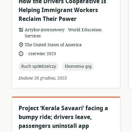
How the Drivers Cooperative Is
Helping Immigrant Workers
Reclaim Their Power
.
format
wydawca:
Artykuł internetowy
World Education
zasobów:
Services
istotna
The United States of America
lokalizacja:
.
język:
data
czerwiec 2023
opublikowania:
topic:
topic:
Ruch spółdzielczy
Ekonomia gig
Dodane 28 grudnia, 2023
Project ‘Kerala Savaari’ facing a
bumpy ride; drivers leave,
passengers uninstall app