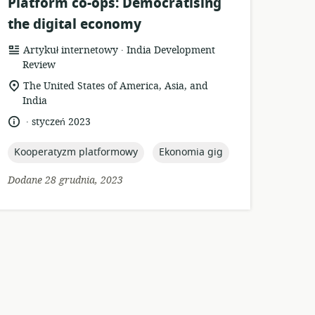
Platform co-ops: Democratising
the digital economy
.
format
wydawca:
Artykuł internetowy
India Development
zasobów:
Review
istotna
The United States of America, Asia, and
lokalizacja:
India
.
język:
data
styczeń 2023
opublikowania:
topic:
topic:
Kooperatyzm platformowy
Ekonomia gig
Dodane 28 grudnia, 2023