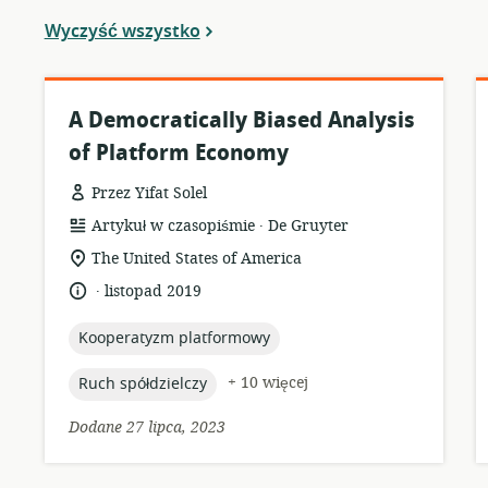
Wyczyść wszystko
A Democratically Biased Analysis
of Platform Economy
Przez Yifat Solel
.
format
wydawca:
Artykuł w czasopiśmie
De Gruyter
zasobów:
istotna
The United States of America
lokalizacja:
.
język:
data
listopad 2019
opublikowania:
topic:
Kooperatyzm platformowy
topic:
+ 10 więcej
Ruch spółdzielczy
Dodane 27 lipca, 2023