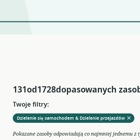
131od1728dopasowanych zaso
Twoje filtry:
Usuń
z
Dzielenie się samochodem & Dzielenie przejazdów
obecn
filtrów
Pokazane zasoby odpowiadają co najmniej jednemu z ty