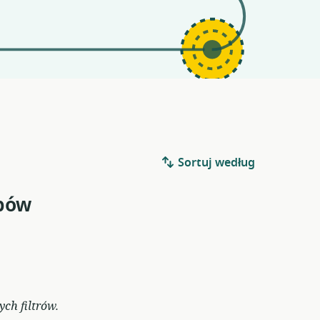
Sortuj według
bów
ych
ch filtrów.