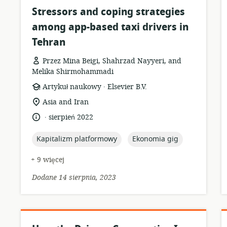
Stressors and coping strategies
among app-based taxi drivers in
Tehran
Przez Mina Beigi, Shahrzad Nayyeri, and
Melika Shirmohammadi
.
format
wydawca:
Artykuł naukowy
Elsevier B.V.
zasobów:
istotna
Asia and Iran
lokalizacja:
.
język:
data
sierpień 2022
opublikowania:
topic:
topic:
Kapitalizm platformowy
Ekonomia gig
+ 9 więcej
Dodane 14 sierpnia, 2023