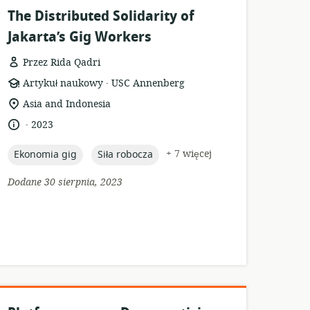
The Distributed Solidarity of
Jakarta’s Gig Workers
Przez Rida Qadri
.
format
wydawca:
Artykuł naukowy
USC Annenberg
zasobów:
istotna
Asia and Indonesia
lokalizacja:
.
język:
data
2023
opublikowania:
topic:
topic:
+ 7 więcej
Ekonomia gig
Siła robocza
Dodane 30 sierpnia, 2023