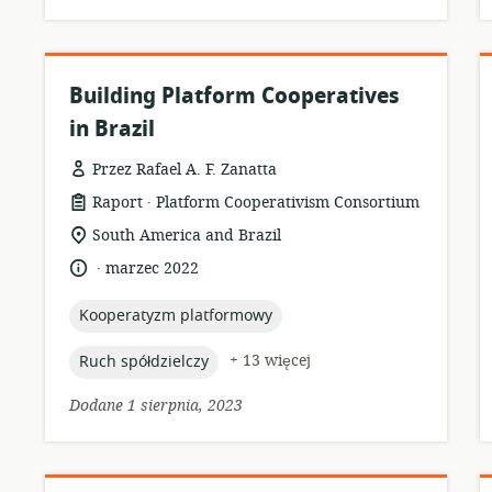
Building Platform Cooperatives
in Brazil
Przez Rafael A. F. Zanatta
.
format
wydawca:
Raport
Platform Cooperativism Consortium
zasobów:
istotna
South America and Brazil
lokalizacja:
.
język:
data
marzec 2022
opublikowania:
topic:
Kooperatyzm platformowy
topic:
+ 13 więcej
Ruch spółdzielczy
Dodane 1 sierpnia, 2023