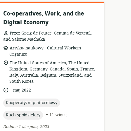
Co-operatives, Work, and the
Digital Economy
Przez Greig de Peuter, Gemma de Verteuil,
and Salome Machaka
.
format
wydawca:
Artykuł naukowy
Cultural Workers
zasobów:
Organize
istotna
The United States of America, The United
lokalizacja:
Kingdom, Germany, Canada, Spain, France,
Italy, Australia, Belgium, Switzerland, and
South Korea
.
język:
data
maj 2022
opublikowania:
topic:
Kooperatyzm platformowy
topic:
+ 11 więcej
Ruch spółdzielczy
Dodane 1 sierpnia, 2023