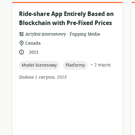
Ride-share App Entirely Based on
Blockchain with Pre-Fixed Prices
.
format
wydawca:
Artykuł internetowy
Fupping Media
zasobów:
istotna
Canada
lokalizacja:
.
język:
data
2021
opublikowania:
topic:
topic:
+ 2 więcej
Model biznesowy
Platformy
Dodane 1 sierpnia, 2023