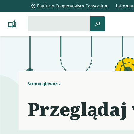
global
Platform Cooperativism Consortium
Informat
navigation
Szukaj:
Szukaj
Platform
Cooperativism
Resource
Library
Strona główna
Przeglądaj