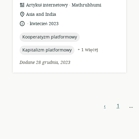
.
format
wydawca:
Artykuł internetowy
Mathrubhumi
zasobów:
istotna
Asia and India
lokalizacja:
.
język:
data
kwiecień 2023
opublikowania:
topic:
Kooperatyzm platformowy
topic:
+ 1 więcej
Kapitalizm platformowy
Dodane 28 grudnia, 2023
Nawigacja
‹
1
…
poprzedni
zasobów