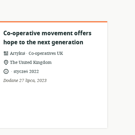
Co-operative movement offers
hope to the next generation
.
format
wydawca:
Artykuł
Co‑operatives UK
zasobów:
istotna
The United Kingdom
lokalizacja:
.
język:
data
styczeń 2022
opublikowania:
Dodane 27 lipca, 2023