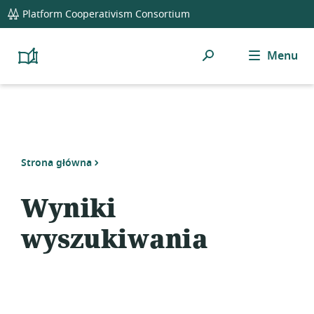
global
Platform Cooperativism Consortium
navigation
Szukaj
Menu
Platform
Cooperativism
Resource
Library
Strona główna
Wyniki
wyszukiwania