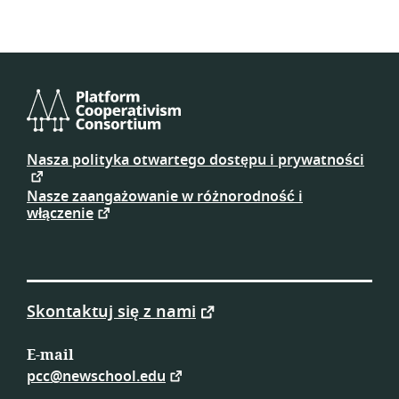
Platform
Cooperativism
Nasza polityka otwartego dostępu i prywatności
Consortium
Nasze zaangażowanie w różnorodność i
włączenie
Skontaktuj się z nami
E-mail
pcc@newschool.edu