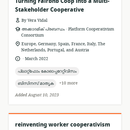
Turning Fairbnb Coop into a Multi-
Stakeholder Cooperative
By Vera Vidal
.
resource
publisher:
അക്കാദമിക് പ്രബന്ധം
Platform Cooperativism
format:
Consortium
location
Europe, Germany, Spain, France, Italy, The
of
Netherlands, Portugal, and Austria
relevance:
.
language:
date
March 2022
published:
topic:
പ്ലാറ്റ്ഫോം കോഓപ്പറേറ്റിവിസം
topic:
+10 more
ബിസിനസ് മാതൃക
Added August 10, 2023
reinventing worker cooperativism