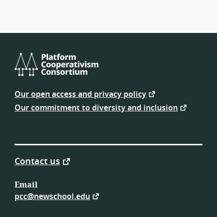
Platform
Cooperativism
Our open access and privacy policy
Consortium
Our commitment to diversity and inclusion
Contact us
Email
pcc@newschool.edu