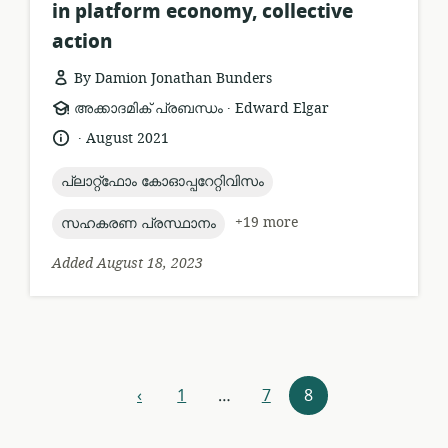
in platform economy, collective
action
By Damion Jonathan Bunders
.
resource
publisher:
അക്കാദമിക് പ്രബന്ധം
Edward Elgar
format:
.
language:
date
August 2021
published:
topic:
പ്ലാറ്റ്ഫോം കോഓപ്പറേറ്റിവിസം
topic:
+19 more
സഹകരണ പ്രസ്ഥാനം
Added August 18, 2023
Resources
‹
1
…
7
8
previous
navigation