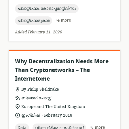
published:
topic:
പ്ലാറ്റ്ഫോം കോഓപ്പറേറ്റിവിസം
topic:
+4 more
പ്ലാറ്റ്ഫോമുകൾ
Added February 11, 2020
Why Decentralization Needs More
Than Cryptonetworks – The
Internetome
By Philip Sheldrake
resource
ബ്ലോഗ് പോസ്റ്റ്
format:
location
Europe and The United Kingdom
of
.
language:
date
ഇംഗ്ലീഷ്
February 2018
relevance:
published:
topic:
topic:
+6 more
Data
വികേന്ദ്രീകൃത ഇന്റർനെറ്റ്