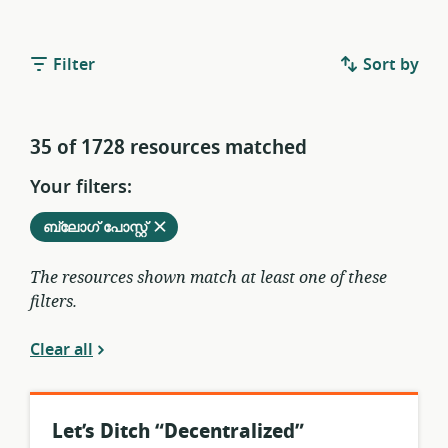
Filter
Sort by
35 of 1728 resources matched
Your filters:
Remove
from
ബ്ലോഗ് പോസ്റ്റ്
current
filters
The resources shown match at least one of these
filters.
Clear all
Let’s Ditch “Decentralized”