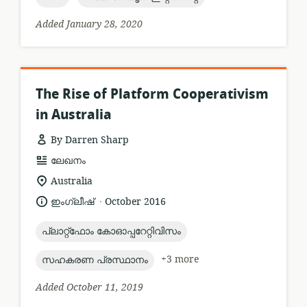
Added January 28, 2020
The Rise of Platform Cooperativism
in Australia
By Darren Sharp
resource
ലേഖനം
format:
location
Australia
of
.
language:
date
ഇംഗ്ലീഷ്
October 2016
relevance:
published:
topic:
പ്ലാറ്റ്ഫോം കോഓപ്പറേറ്റിവിസം
topic:
+3 more
സഹകരണ പ്രസ്ഥാനം
Added October 11, 2019