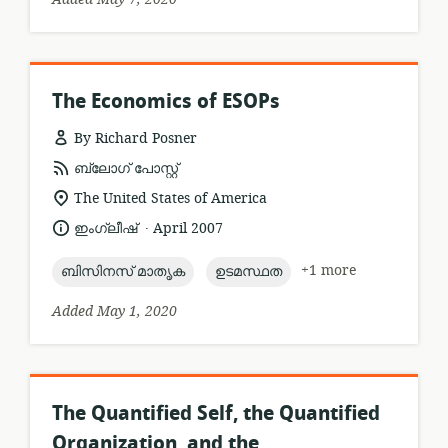
The Economics of ESOPs
By Richard Posner
resource
ബ്ലോഗ് പോസ്റ്റ്
format:
location
The United States of America
of
.
language:
date
ഇംഗ്ലീഷ്
April 2007
relevance:
published:
topic:
topic:
+1 more
ബിസിനസ് മാതൃക
ഉടമസ്ഥത
Added May 1, 2020
The Quantified Self, the Quantified
Organization, and the