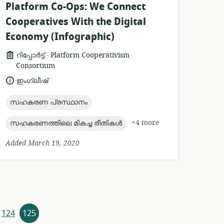
Platform Co-Ops: We Connect
Cooperatives With the Digital
Economy (Infographic)
.
resource
publisher:
റിപ്പോർട്ട്
Platform Cooperativism
format:
Consortium
language:
ഇംഗ്ലീഷ്
topic:
സഹകരണ പ്രസ്ഥാനം
topic:
+4 more
സഹകരണത്തിലെ മികച്ച രീതികൾ
Added March 19, 2020
124
125