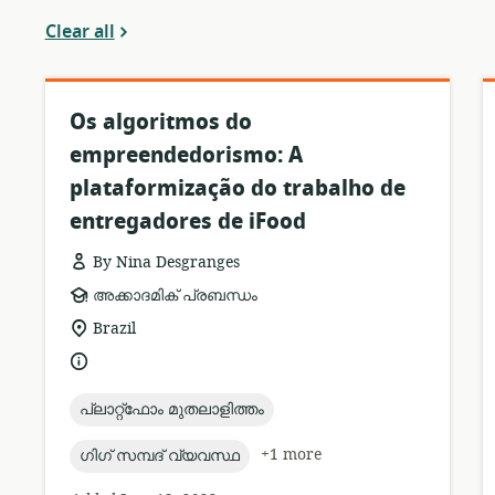
Clear all
Os algoritmos do
empreendedorismo: A
plataformização do trabalho de
entregadores de iFood
By Nina Desgranges
resource
അക്കാദമിക് പ്രബന്ധം
format:
location
Brazil
of
language:
relevance:
topic:
പ്ലാറ്റ്ഫോം മുതലാളിത്തം
topic:
+1 more
ഗിഗ് സമ്പദ് വ്യവസ്ഥ