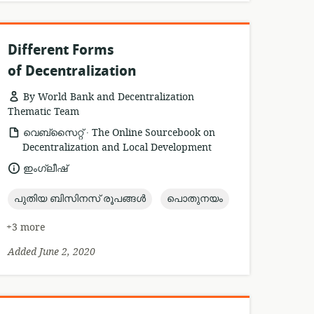
Different Forms
of Decentralization
By World Bank and Decentralization
Thematic Team
.
resource
publisher:
വെബ്സൈറ്റ്
The Online Sourcebook on
format:
Decentralization and Local Development
language:
ഇംഗ്ലീഷ്
topic:
topic:
പുതിയ ബിസിനസ് രൂപങ്ങൾ
പൊതുനയം
+3 more
Added June 2, 2020