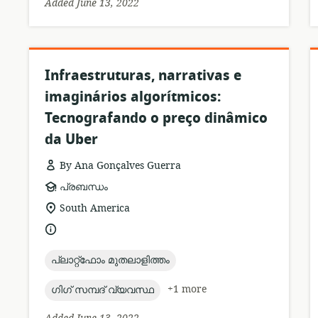
Added June 13, 2022
Infraestruturas, narrativas e
imaginários algorítmicos:
Tecnografando o preço dinâmico
da Uber
By Ana Gonçalves Guerra
resource
പ്രബന്ധം
format:
r
location
South America
of
language:
relevance:
topic:
പ്ലാറ്റ്ഫോം മുതലാളിത്തം
topic:
+1 more
ഗിഗ് സമ്പദ് വ്യവസ്ഥ