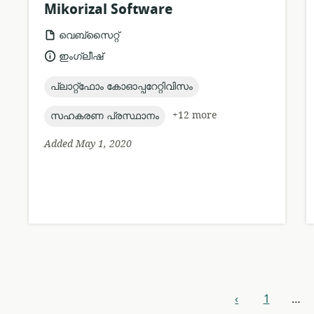
Mikorizal Software
resource
വെബ്സൈറ്റ്
format:
language:
ഇംഗ്ലീഷ്
topic:
പ്ലാറ്റ്ഫോം കോഓപ്പറേറ്റിവിസം
topic:
+12 more
സഹകരണ പ്രസ്ഥാനം
Added May 1, 2020
Resources
‹
1
…
previous