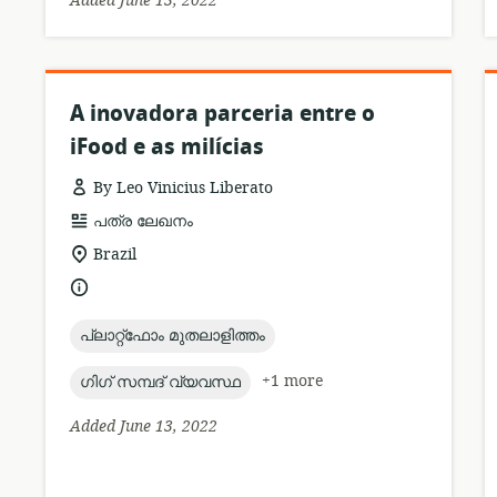
Added June 13, 2022
A inovadora parceria entre o
iFood e as milícias
By Leo Vinicius Liberato
resource
പത്ര ലേഖനം
format:
location
Brazil
of
language:
relevance:
topic:
പ്ലാറ്റ്ഫോം മുതലാളിത്തം
topic:
+1 more
ഗിഗ് സമ്പദ് വ്യവസ്ഥ
Added June 13, 2022