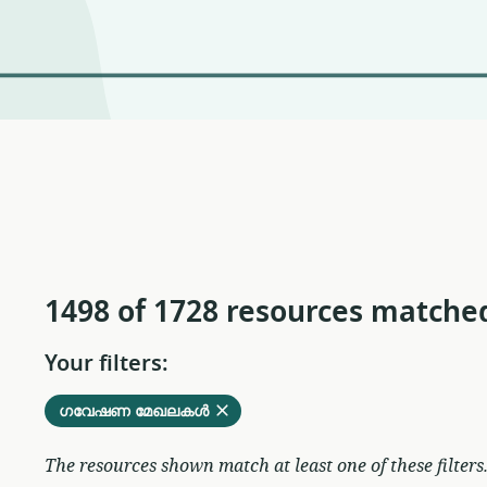
1498 of 1728 resources matche
Your filters:
Remove
from
ഗവേഷണ മേഖലകൾ
current
filters
The resources shown match at least one of these filters