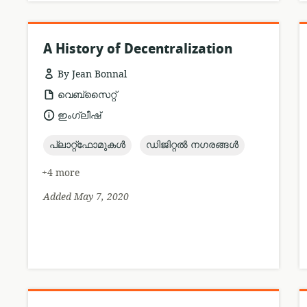
A History of Decentralization
By Jean Bonnal
resource
വെബ്സൈറ്റ്
format:
language:
ഇംഗ്ലീഷ്
topic:
topic:
പ്ലാറ്റ്ഫോമുകൾ
ഡിജിറ്റൽ നഗരങ്ങൾ
+4 more
Added May 7, 2020