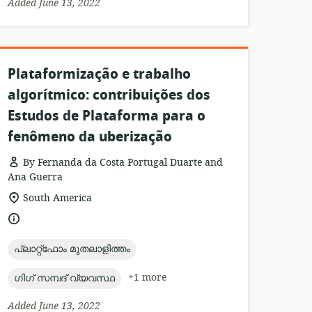
Added June 13, 2022
Plataformização e trabalho
algorítmico: contribuições dos
Estudos de Plataforma para o
fenômeno da uberização
By Fernanda da Costa Portugal Duarte and
Ana Guerra
esource
location
South America
format:
of
language:
relevance:
topic:
പ്ലാറ്റ്ഫോം മുതലാളിത്തം
topic:
+1 more
ഗിഗ് സമ്പദ് വ്യവസ്ഥ
Added June 13, 2022