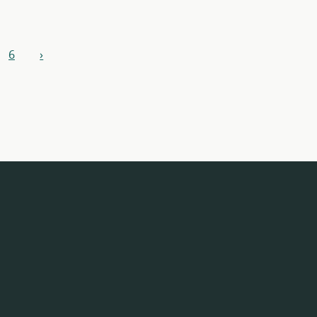
6
›
next