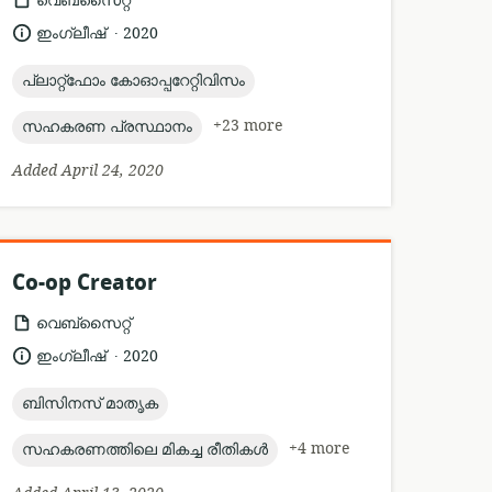
വെബ്സൈറ്റ്
format:
.
language:
date
ഇംഗ്ലീഷ്
2020
published:
topic:
പ്ലാറ്റ്ഫോം കോഓപ്പറേറ്റിവിസം
topic:
+23 more
സഹകരണ പ്രസ്ഥാനം
Added April 24, 2020
Co-op Creator
resource
വെബ്സൈറ്റ്
format:
.
language:
date
ഇംഗ്ലീഷ്
2020
published:
topic:
ബിസിനസ് മാതൃക
topic:
+4 more
സഹകരണത്തിലെ മികച്ച രീതികൾ