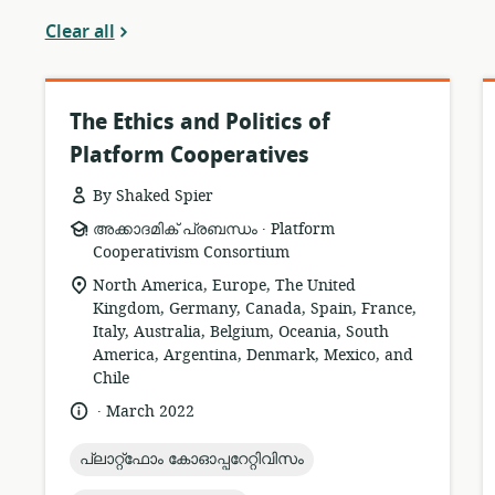
Clear all
The Ethics and Politics of
Platform Cooperatives
By Shaked Spier
.
resource
publisher:
അക്കാദമിക് പ്രബന്ധം
Platform
format:
Cooperativism Consortium
location
North America, Europe, The United
of
Kingdom, Germany, Canada, Spain, France,
relevance:
Italy, Australia, Belgium, Oceania, South
America, Argentina, Denmark, Mexico, and
Chile
.
language:
date
March 2022
published:
topic:
പ്ലാറ്റ്ഫോം കോഓപ്പറേറ്റിവിസം