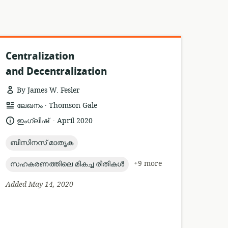
Centralization
and Decentralization
By James W. Fesler
.
resource
publisher:
ലേഖനം
Thomson Gale
format:
.
language:
date
ഇംഗ്ലീഷ്
April 2020
published:
topic:
ബിസിനസ് മാതൃക
topic:
+9 more
സഹകരണത്തിലെ മികച്ച രീതികൾ
Added May 14, 2020