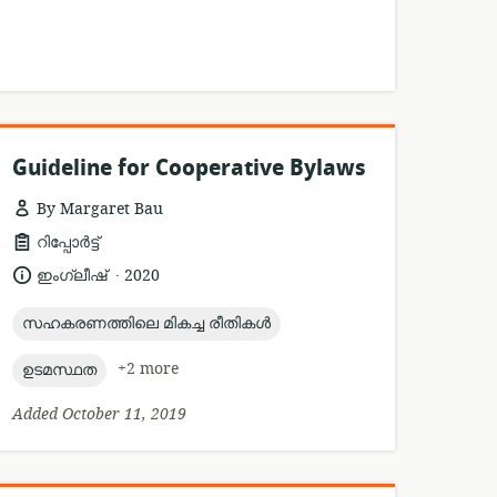
Guideline for Cooperative Bylaws
By Margaret Bau
resource
റിപ്പോർട്ട്
format:
.
language:
date
ഇംഗ്ലീഷ്
2020
published:
topic:
സഹകരണത്തിലെ മികച്ച രീതികൾ
topic:
+2 more
ഉടമസ്ഥത
Added October 11, 2019