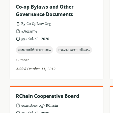
Co-op Bylaws and Other
Governance Documents
By Co-OpLaw.Org
resource
പ്രമാണം
format:
.
language:
date
ഇംഗ്ലീഷ്
2020
published:
topic:
topic:
ഭരണനിർവ്വഹണം
സഹകരണ നിയമം
+2 more
Added October 11, 2019
RChain Cooperative Board
.
resource
publisher:
വെബ്സൈറ്റ്
RChain
format:
.
language:
date