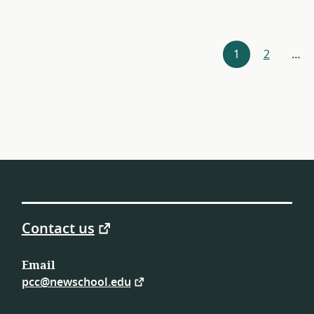
Resources
1
2
…
navigation
Contact us
Email
pcc@newschool.edu