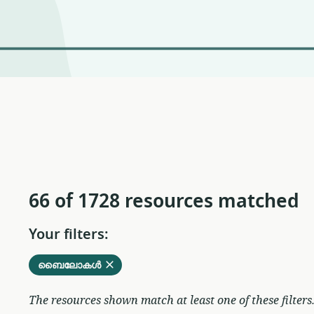
66 of 1728 resources matched
Your filters:
Remove
from
ബൈലോകൾ
current
filters
The resources shown match at least one of these filters