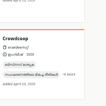
Added April 13, 2020
Crowdcoop
resource
വെബ്സൈറ്റ്
format:
.
language:
date
ഇംഗ്ലീഷ്
2020
published:
topic:
ബിസിനസ് മാതൃക
topic:
+6 more
സഹകരണത്തിലെ മികച്ച രീതികൾ
Added April 10, 2020