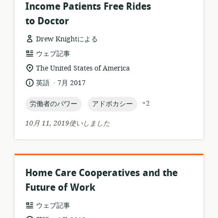
Income Patients Free Rides
to Doctor
Drew Knightによる
リ
ウェブ記事
ソ
関
The United States of America
ー
連
.
言
公
英語
7月 2017
ス
す
語:
開
フ
る
日:
topic:
topic:
+2
労働者のパワー
アドボカシー
ォ
ロ
ー
ケ
10月 11, 2019使いしました
マ
ー
ッ
シ
ト:
ョ
ン:
Home Care Cooperatives and the
Future of Work
リ
ウェブ記事
ソ