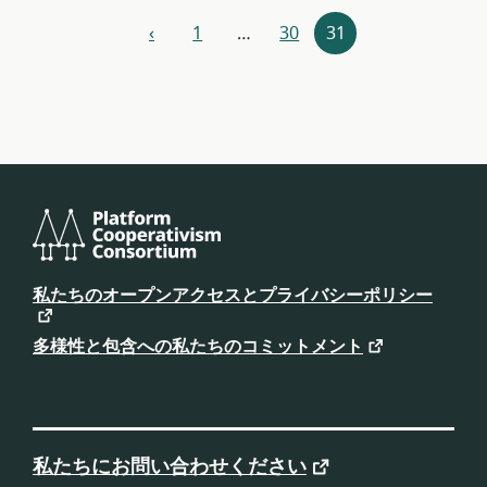
リ
‹
1
…
30
31
前
ソ
ー
ス
ナ
ビ
ゲ
ー
プ
ラ
私たちのオープンアクセスとプライバシーポリシー
シ
ッ
ト
ョ
フ
多様性と包含への私たちのコミットメント
ォ
ン
ー
ム
協
同
組
合
私たちにお問い合わせください
コ