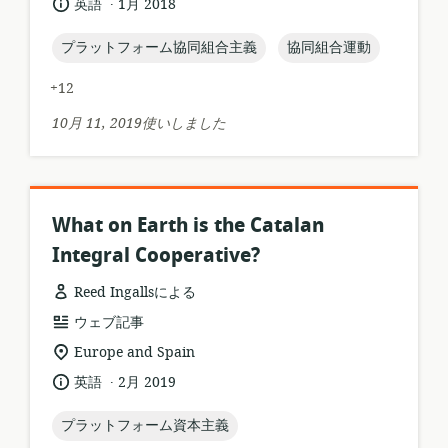
.
言
公
英語
1月 2018
ー
語:
開
ス
日:
topic:
topic:
プラットフォーム協同組合主義
協同組合運動
フ
ォ
+12
ー
マ
10月 11, 2019使いしました
ッ
ト:
What on Earth is the Catalan
Integral Cooperative?
Reed Ingallsによる
リ
ウェブ記事
ソ
関
Europe and Spain
ー
連
.
言
公
英語
2月 2019
ス
す
語:
開
フ
る
日:
topic:
プラットフォーム資本主義
ォ
ロ
ー