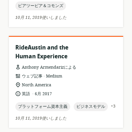
ケ
topic:
ピアツーピア＆コモンズ
マ
ー
ッ
シ
10月 11, 2019使いしました
ト:
ョ
ン:
RideAustin and the
Human Experience
Anthony Armendarizによる
.
リ
公
ウェブ記事
Medium
ソ
開
関
North America
ー
者:
連
.
言
公
英語
6月 2017
ス
す
語:
開
フ
る
日:
topic:
topic:
+3
プラットフォーム資本主義
ビジネスモデル
ォ
ロ
ー
ケ
10月 11, 2019使いしました
マ
ー
ッ
シ
ト: