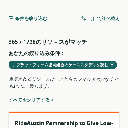
条件を絞り込む
（）で並べ替え
365 / 1728のリソ－スがマッチ
あなたの絞り込み条件：
削
を
、プラットフォーム協同組合のケーススタディを読む
除
現
す
在
表示されるリソースは、これらのフィルタの少なくと
る
の
も1つに一致します。
フ
ィ
すべてをクリアする
ル
タ
か
ら
RideAustin Partnership to Give Low-