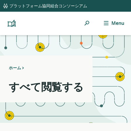
global
Notifications
21
プラットフォーム協同組合コンソーシアム
navigation
filters
applied.
検
Menu
Resource
Platform
Cooperativism
索
list
Resource
updated.
Library
ホーム
すべて閲覧する