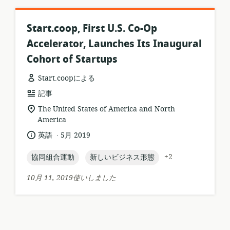
ョ
ン:
Start.coop, First U.S. Co-Op
Accelerator, Launches Its Inaugural
Cohort of Startups
Start.coopによる
リ
記事
ソ
関
The United States of America and North
ー
連
America
ス
す
.
言
公
英語
5月 2019
フ
る
語:
開
ォ
ロ
日:
topic:
topic:
+2
協同組合運動
新しいビジネス形態
ー
ケ
マ
ー
10月 11, 2019使いしました
ッ
シ
ト:
ョ
ン: