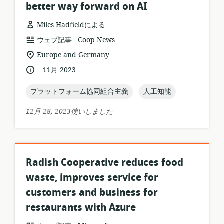
better way forward on AI
Miles Hadfieldによる
.
リ
公
ウェブ記事
Coop News
ソ
開
関
Europe and Germany
ー
者:
連
.
言
公
11月 2023
ス
す
語:
開
フ
る
日:
topic:
topic:
プラットフォーム協同組合主義
人工知能
ォ
ロ
ー
ケ
12月 28, 2023使いしました
マ
ー
ッ
シ
ト:
ョ
ン:
Radish Cooperative reduces food
waste, improves service for
customers and business for
restaurants with Azure