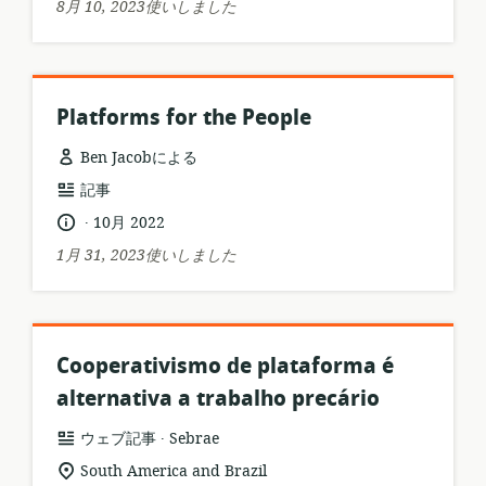
8月 10, 2023使いしました
ス
日:
フ
ォ
ー
マ
Platforms for the People
ッ
ト:
Ben Jacobによる
リ
記事
ソ
.
言
公
10月 2022
ー
語:
開
1月 31, 2023使いしました
ス
日:
フ
ォ
ー
マ
Cooperativismo de plataforma é
ッ
alternativa a trabalho precário
ト:
.
リ
公
ウェブ記事
Sebrae
ソ
開
関
South America and Brazil
ー
者: