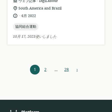
リ
公
ウェブ記事
DigiLabour
ソ
開
関
South America and Brazil
ー
者:
連
.
言
公
6月 2022
ス
す
語:
開
フ
る
日:
topic:
協同組合運動
ォ
ロ
ー
ケ
10月 17, 2023使いしました
マ
ー
ッ
シ
ト:
ョ
ン:
リ
1
2
…
28
›
次
ソ
ー
ス
ナ
ビ