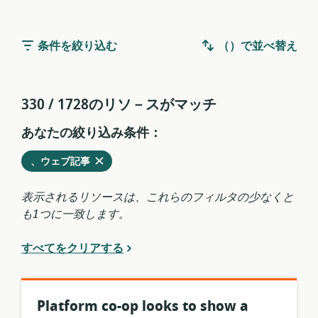
条件を絞り込む
（）で並べ替え
330 / 1728のリソ－スがマッチ
あなたの絞り込み条件：
削
を
、ウェブ記事
除
現
す
在
表示されるリソースは、これらのフィルタの少なくと
る
の
も1つに一致します。
フ
ィ
すべてをクリアする
ル
タ
か
ら
Platform co-op looks to show a