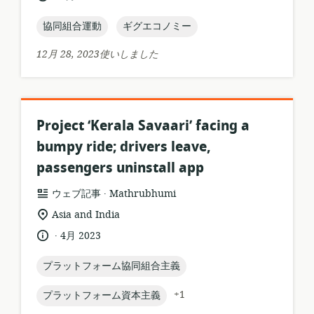
す
語:
開
フ
る
日:
topic:
topic:
協同組合運動
ギグエコノミー
ォ
ロ
ー
ケ
12月 28, 2023使いしました
マ
ー
ッ
シ
ト:
ョ
ン:
Project ‘Kerala Savaari’ facing a
bumpy ride; drivers leave,
passengers uninstall app
.
リ
公
ウェブ記事
Mathrubhumi
ソ
開
関
Asia and India
ー
者:
連
.
言
公
4月 2023
ス
す
語:
開
フ
る
日:
topic:
プラットフォーム協同組合主義
ォ
ロ
ー
ケ
topic:
+1
プラットフォーム資本主義
マ
ー
ッ