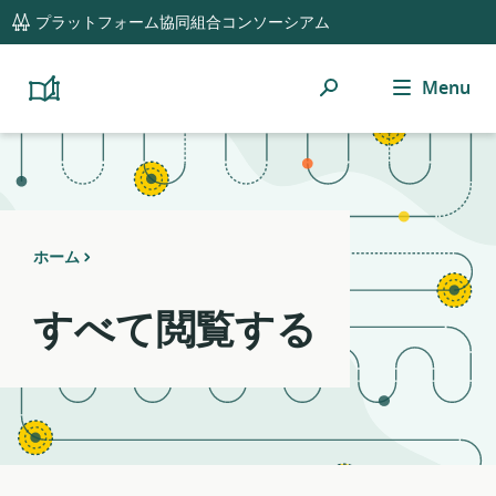
global
Notifications
21
プラットフォーム協同組合コンソーシアム
navigation
filters
applied.
検
Menu
Resource
Platform
Cooperativism
索
list
Resource
updated.
Library
ホーム
すべて閲覧する