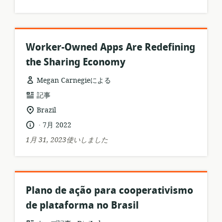
ー
ッ
シ
ト:
ョ
ン:
Worker-Owned Apps Are Redefining
the Sharing Economy
Megan Carnegieによる
リ
記事
ソ
関
Brazil
ー
連
.
言
公
7月 2022
ス
す
語:
開
フ
1月 31, 2023使いしました
る
日:
ォ
ロ
ー
ケ
マ
ー
ッ
シ
Plano de ação para cooperativismo
ト:
ョ
de plataforma no Brasil
ン:
.