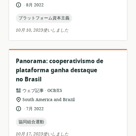
連
.
言
公
8月 2022
ス
す
語:
開
フ
る
日:
topic:
プラットフォーム資本主義
ォ
ロ
ー
ケ
10月 10, 2023使いしました
マ
ー
ッ
シ
ト:
ョ
ン:
Panorama: cooperativismo de
plataforma ganha destaque
no Brasil
.
リ
公
ウェブ記事
OCB/ES
ソ
開
関
South America and Brazil
ー
者:
連
.
言
公
7月 2022
ス
す
語:
開
フ
る
日:
topic:
協同組合運動
ォ
ロ
ー
ケ
10月 17, 2023使いしました
マ