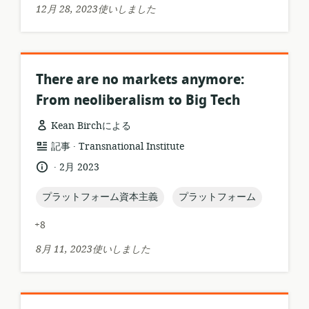
シ
12月 28, 2023使いしました
ト:
ョ
ン:
There are no markets anymore:
From neoliberalism to Big Tech
Kean Birchによる
.
リ
公
記事
Transnational Institute
ソ
開
.
言
公
2月 2023
ー
者:
語:
開
ス
日:
topic:
topic:
プラットフォーム資本主義
プラットフォーム
フ
ォ
+8
ー
マ
8月 11, 2023使いしました
ッ
ト: