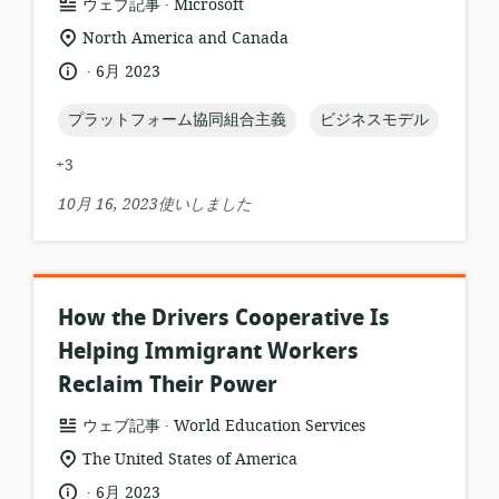
.
リ
公
ウェブ記事
Microsoft
ソ
開
関
North America and Canada
ー
者:
連
.
言
公
6月 2023
ス
す
語:
開
フ
る
日:
topic:
topic:
プラットフォーム協同組合主義
ビジネスモデル
ォ
ロ
ー
ケ
+3
マ
ー
ッ
シ
10月 16, 2023使いしました
ト:
ョ
ン:
How the Drivers Cooperative Is
Helping Immigrant Workers
Reclaim Their Power
.
リ
公
ウェブ記事
World Education Services
ソ
開
関
The United States of America
ー
者:
連
.
言
公
6月 2023
ス