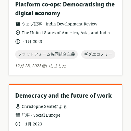
Platform co-ops: Democratising the
digital economy
.
リ
公
ウェブ記事
India Development Review
ソ
開
関
The United States of America, Asia, and India
ー
者:
連
.
言
公
1月 2023
ス
す
語:
開
フ
る
日:
topic:
topic:
プラットフォーム協同組合主義
ギグエコノミー
ォ
ロ
ー
ケ
12月 28, 2023使いしました
マ
ー
ッ
シ
ト:
ョ
ン:
Democracy and the future of work
Christophe Senteによる
.
リ
公
記事
Social Europe
ソ
開
.
言
公
1月 2023
ー
者:
語:
開