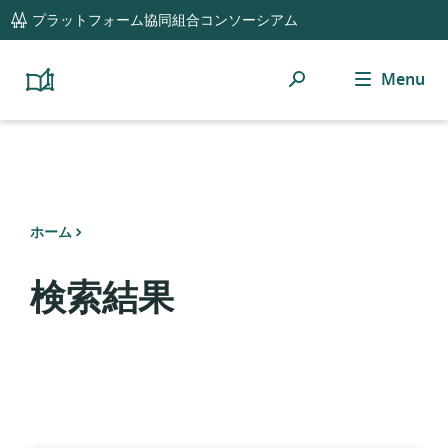
global
プラットフォーム協同組合コンソーシアム
navigation
検
Menu
Platform
Cooperativism
索
Resource
Library
ホーム
検索結果