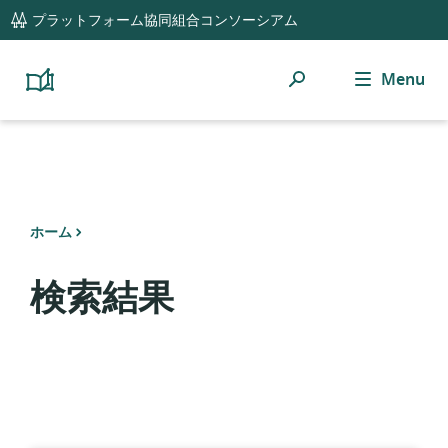
global
プラットフォーム協同組合コンソーシアム
navigation
検
Menu
Platform
Cooperativism
索
Resource
Library
ホーム
検索結果