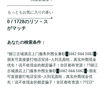
もっともお気に入りの多い
0 / 1728のリソ－ス
がマッチ
あなたの検索条件：
“丽江古城酒店上门服务外围女兼职█1662 044 1662█~
朋友可直接拨打电话安排~人到见面给，真实外围现金
优先！说不收现金的都是骗子！全区都有资源！??丽江
古城酒店上门服务外围女兼职█1662 044 1662█~朋友
可直接拨打电话安排~人到见面给，真实外围现金优
先！说不收现金的都是骗子！全区都有资源！??{5}”