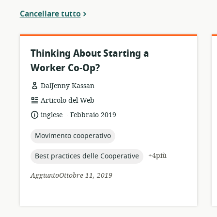
Cancellare tutto
Thinking About Starting a
Worker Co-Op?
DalJenny Kassan
formato
Articolo del Web
della
.
lingua:
data
inglese
Febbraio 2019
risorsa:
di
pubblicazione:
topic:
Movimento cooperativo
topic:
+4più
Best practices delle Cooperative
AggiuntoOttobre 11, 2019