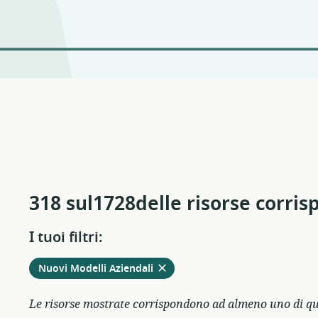
318 sul1728delle risorse corri
I tuoi filtri:
Rimuovere
dai
Nuovi Modelli Aziendali
filtri
attivi
Le risorse mostrate corrispondono ad almeno uno di ques