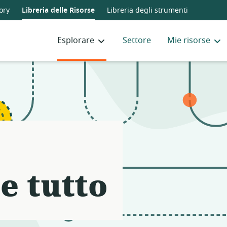
Notifications
21
ory
Libreria delle Risorse
Libreria degli strumenti
filters
applied.
Esplorare
Settore
Mie risorse
Resource
list
updated.
e tutto