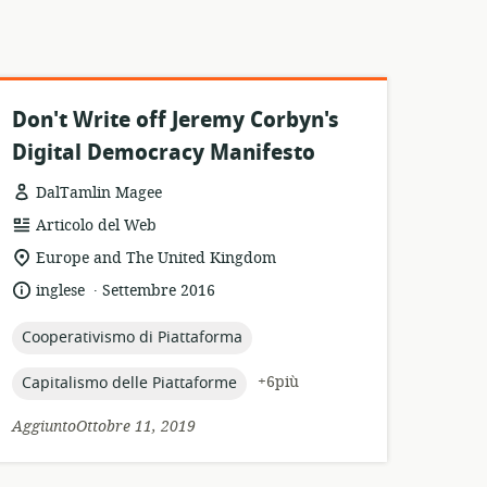
Don't Write off Jeremy Corbyn's
Digital Democracy Manifesto
DalTamlin Magee
formato
Articolo del Web
della
località
Europe and The United Kingdom
risorsa:
di
.
lingua:
data
inglese
Settembre 2016
pertinenza:
di
pubblicazione:
topic:
Cooperativismo di Piattaforma
topic:
+6più
Capitalismo delle Piattaforme
AggiuntoOttobre 11, 2019