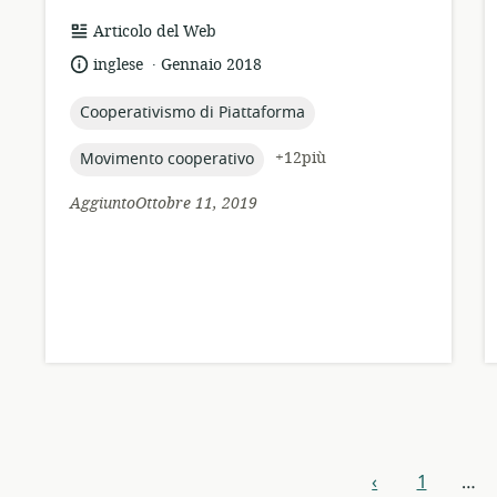
formato
Articolo del Web
della
.
lingua:
data
inglese
Gennaio 2018
risorsa:
di
pubblicazione:
topic:
Cooperativismo di Piattaforma
topic:
+12più
Movimento cooperativo
AggiuntoOttobre 11, 2019
Esplorazione
‹
1
…
precedente