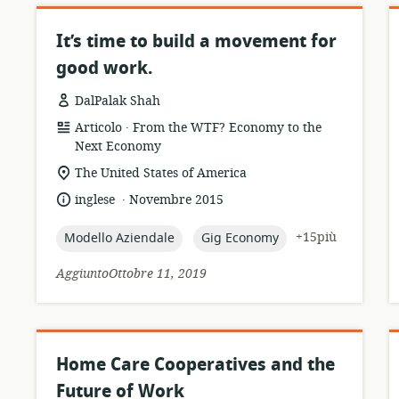
It’s time to build a movement for
good work.
DalPalak Shah
.
formato
publisher:
Articolo
From the WTF? Economy to the
della
Next Economy
risorsa:
località
The United States of America
di
.
lingua:
data
inglese
Novembre 2015
pertinenza:
di
pubblicazione:
topic:
topic:
+15più
Modello Aziendale
Gig Economy
AggiuntoOttobre 11, 2019
Home Care Cooperatives and the
Future of Work