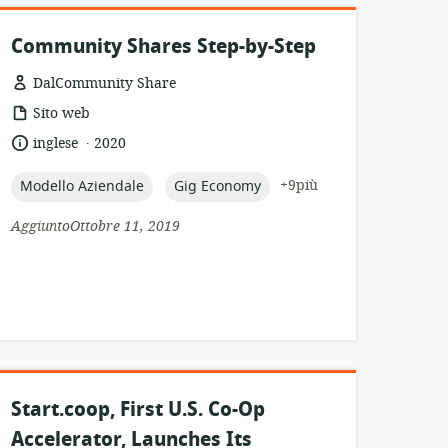
Community Shares Step-by-Step
DalCommunity Share
formato
Sito web
della
.
lingua:
data
inglese
2020
risorsa:
di
pubblicazione:
topic:
topic:
+9più
Modello Aziendale
Gig Economy
AggiuntoOttobre 11, 2019
Start.coop, First U.S. Co-Op
Accelerator, Launches Its