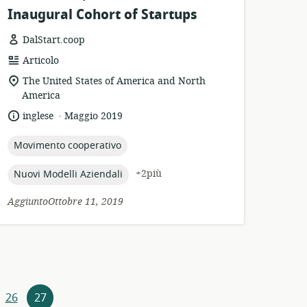
Inaugural Cohort of Startups
DalStart.coop
formato
Articolo
della
località
The United States of America and North
risorsa:
di
America
pertinenza:
.
lingua:
data
inglese
Maggio 2019
di
pubblicazione:
topic:
Movimento cooperativo
topic:
+2più
Nuovi Modelli Aziendali
AggiuntoOttobre 11, 2019
26
27