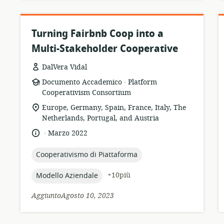
Turning Fairbnb Coop into a
Multi-Stakeholder Cooperative
DalVera Vidal
.
formato
publisher:
Documento Accademico
Platform
della
Cooperativism Consortium
risorsa:
località
Europe, Germany, Spain, France, Italy, The
di
Netherlands, Portugal, and Austria
pertinenza:
.
lingua:
data
Marzo 2022
di
pubblicazione:
topic:
Cooperativismo di Piattaforma
topic:
+10più
Modello Aziendale
AggiuntoAgosto 10, 2023