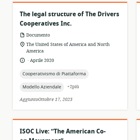
The legal structure of The Drivers
Cooperatives Inc.
formato
Documento
della
località
The United States of America and North
risorsa:
di
America
pertinenza:
.
lingua:
data
Aprile 2020
di
pubblicazione:
topic:
Cooperativismo di Piattaforma
topic:
+2più
Modello Aziendale
AggiuntoOttobre 17, 2023
ISOC Live: “The American Co-