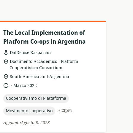
The Local Implementation of
Platform Co-ops in Argentina
DalDenise Kasparian
.
formato
publisher:
Documento Accademico
Platform
della
Cooperativism Consortium
risorsa:
località
South America and Argentina
di
.
lingua:
data
Marzo 2022
pertinenza:
di
pubblicazione:
topic:
Cooperativismo di Piattaforma
topic:
+23più
Movimento cooperativo
AggiuntoAgosto 6, 2023