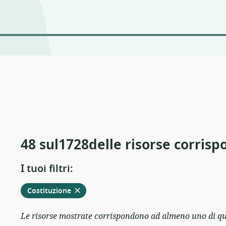
48 sul1728delle risorse corris
I tuoi filtri:
Rimuovere
dai
Costituzione
filtri
attivi
Le risorse mostrate corrispondono ad almeno uno di ques