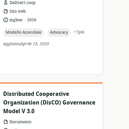
DalStart.coop
formato
Sito web
della
.
lingua:
data
inglese
2020
risorsa:
di
pubblicazione:
topic:
topic:
+7più
Modello Aziendale
Advocacy
AggiuntoAprile 23, 2020
Distributed Cooperative
Organization (DisCO) Governance
Model V 3.0
formato
Documento
della