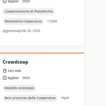
.
lingua:
data
inglese
2020
risorsa:
di
pubblicazione:
topic:
Cooperativismo di Piattaforma
topic:
+21più
Movimento cooperativo
AggiuntoAprile 23, 2020
Crowdcoop
formato
Sito web
della
.
lingua:
data
inglese
2020
risorsa:
di
pubblicazione:
topic:
Modello Aziendale
topic:
+6più
Best practices delle Cooperative