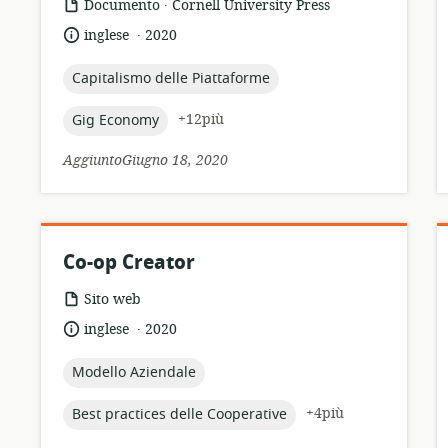
.
formato
publisher:
Documento
Cornell University Press
della
.
lingua:
data
inglese
2020
risorsa:
di
pubblicazione:
topic:
Capitalismo delle Piattaforme
topic:
+12più
Gig Economy
AggiuntoGiugno 18, 2020
Co-op Creator
formato
Sito web
della
.
lingua:
data
inglese
2020
risorsa:
di
pubblicazione:
topic:
Modello Aziendale
topic:
+4più
Best practices delle Cooperative