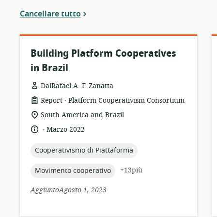
Cancellare tutto
Building Platform Cooperatives
in Brazil
DalRafael A. F. Zanatta
.
formato
publisher:
Report
Platform Cooperativism Consortium
della
località
South America and Brazil
risorsa:
di
.
lingua:
data
Marzo 2022
pertinenza:
di
pubblicazione:
topic:
Cooperativismo di Piattaforma
topic:
+13più
Movimento cooperativo
AggiuntoAgosto 1, 2023