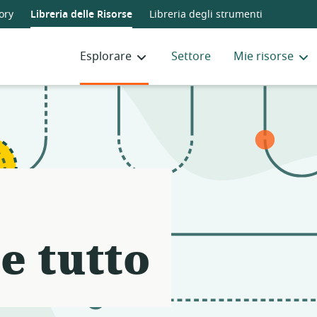
Notifications
21
ory
Libreria delle Risorse
Libreria degli strumenti
filters
applied.
Esplorare
Settore
Mie risorse
Resource
list
updated.
e tutto