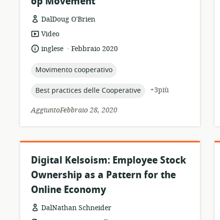
op Movement”
DalDoug O'Brien
formato
Video
della
.
lingua:
data
inglese
Febbraio 2020
risorsa:
di
pubblicazione:
topic:
Movimento cooperativo
topic:
+3più
Best practices delle Cooperative
AggiuntoFebbraio 28, 2020
Digital Kelsoism: Employee Stock
Ownership as a Pattern for the
Online Economy
DalNathan Schneider