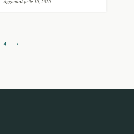
AggiuntoAprile 10, 2020
4
›
prossimo