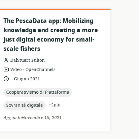
The PescaData app: Mobilizing
knowledge and creating a more
just digital economy for small-
scale fishers
DalStuart Fulton
.
formato
publisher:
Video
OpenChannels
della
.
lingua:
data
Giugno 2021
risorsa:
di
pubblicazione:
topic:
Cooperativismo di Piattaforma
topic:
+2più
Sovranità digitale
AggiuntoNovembre 18, 2021