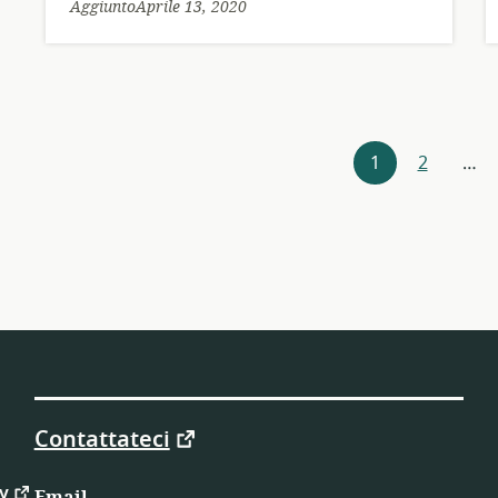
AggiuntoAprile 13, 2020
Esplorazione
1
2
…
delle
risorse
Contattateci
cy
Email