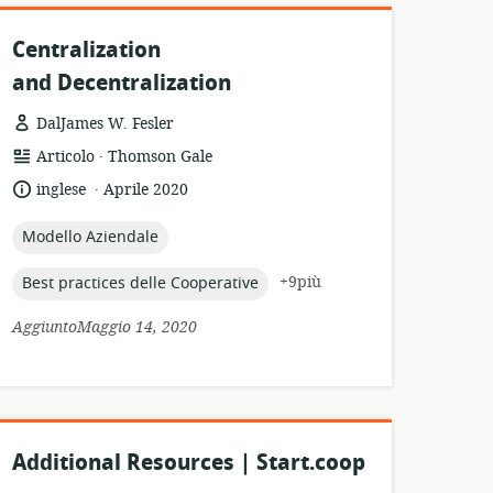
Centralization
and Decentralization
DalJames W. Fesler
.
formato
publisher:
Articolo
Thomson Gale
della
.
lingua:
data
inglese
Aprile 2020
risorsa:
di
pubblicazione:
topic:
Modello Aziendale
topic:
+9più
Best practices delle Cooperative
AggiuntoMaggio 14, 2020
Additional Resources | Start.coop