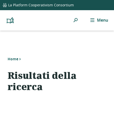
global
La Platform Cooperativism Consortium
navigation
Ricerca
Menu
Platform
Cooperativism
Resource
Library
Home
Risultati della
ricerca