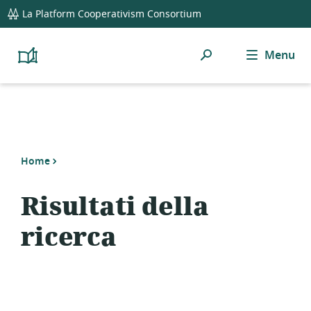
global
La Platform Cooperativism Consortium
navigation
Ricerca
Menu
Platform
Cooperativism
Resource
Library
Home
Risultati della
ricerca