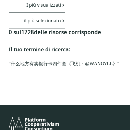
I più visualizzati
il più selezionato
0 sul1728delle risorse corrisponde
Il tuo termine di ricerca:
“什么地方有卖银行卡四件套《飞机：@WANGYLL》”