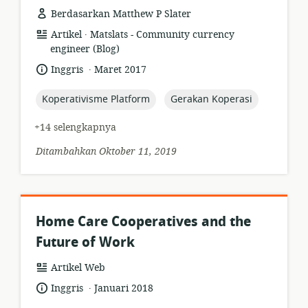
Berdasarkan Matthew P Slater
.
format
penerbit:
Artikel
Matslats - Community currency
sumber
engineer (Blog)
daya:
.
bahasa:
tanggal
Inggris
Maret 2017
diterbitkan:
topic:
topic:
Koperativisme Platform
Gerakan Koperasi
+14 selengkapnya
Ditambahkan Oktober 11, 2019
Home Care Cooperatives and the
Future of Work
format
Artikel Web
sumber
.
bahasa:
tanggal
Inggris
Januari 2018
daya:
diterbitkan: