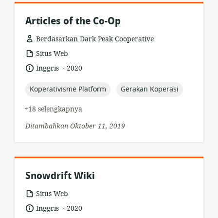
Articles of the Co-Op
Berdasarkan Dark Peak Cooperative
format
Situs Web
sumber
.
bahasa:
tanggal
Inggris
2020
daya:
diterbitkan:
topic:
topic:
Koperativisme Platform
Gerakan Koperasi
+18 selengkapnya
Ditambahkan Oktober 11, 2019
Snowdrift Wiki
format
Situs Web
sumber
.
bahasa:
tanggal
Inggris
2020
daya: