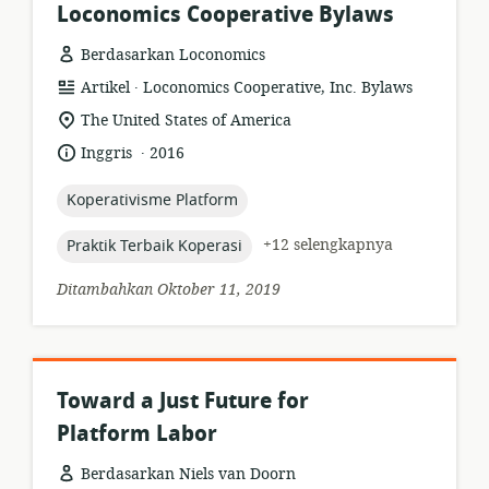
Loconomics Cooperative Bylaws
Berdasarkan Loconomics
.
format
penerbit:
Artikel
Loconomics Cooperative, Inc. Bylaws
sumber
lokasi
The United States of America
daya:
relevan:
.
bahasa:
tanggal
Inggris
2016
diterbitkan:
topic:
Koperativisme Platform
topic:
+12 selengkapnya
Praktik Terbaik Koperasi
Ditambahkan Oktober 11, 2019
Toward a Just Future for
Platform Labor
Berdasarkan Niels van Doorn