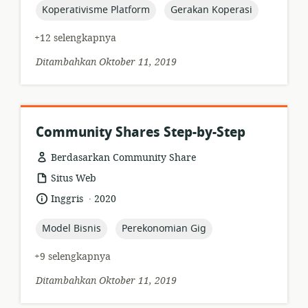
topic:
topic:
Koperativisme Platform
Gerakan Koperasi
+12 selengkapnya
Ditambahkan Oktober 11, 2019
Community Shares Step-by-Step
Berdasarkan Community Share
format
Situs Web
sumber
.
bahasa:
tanggal
Inggris
2020
daya:
diterbitkan:
topic:
topic:
Model Bisnis
Perekonomian Gig
+9 selengkapnya
Ditambahkan Oktober 11, 2019