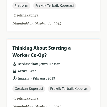
diterbitkan:
topic:
topic:
Platform
Praktik Terbaik Koperasi
+2 selengkapnya
Ditambahkan Oktober 11, 2019
Thinking About Starting a
Worker Co-Op?
Berdasarkan Jenny Kassan
format
Artikel Web
sumber
.
bahasa:
tanggal
Inggris
Februari 2019
daya:
diterbitkan:
topic:
topic:
Gerakan Koperasi
Praktik Terbaik Koperasi
+4 selengkapnya
Ditambahkan Oktober 11, 2019