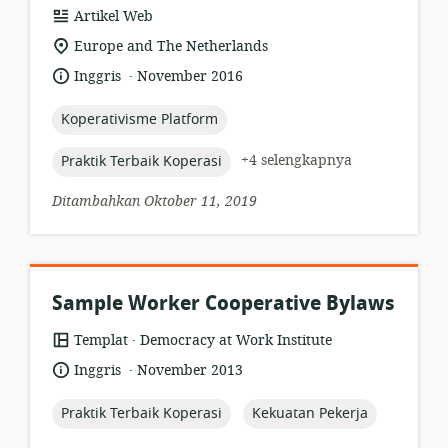
format
Artikel Web
sumber
lokasi
Europe and The Netherlands
daya:
relevan:
.
bahasa:
tanggal
Inggris
November 2016
diterbitkan:
topic:
Koperativisme Platform
topic:
+4 selengkapnya
Praktik Terbaik Koperasi
Ditambahkan Oktober 11, 2019
Sample Worker Cooperative Bylaws
.
format
penerbit:
Templat
Democracy at Work Institute
sumber
.
bahasa:
tanggal
Inggris
November 2013
daya:
diterbitkan:
topic:
topic:
Praktik Terbaik Koperasi
Kekuatan Pekerja