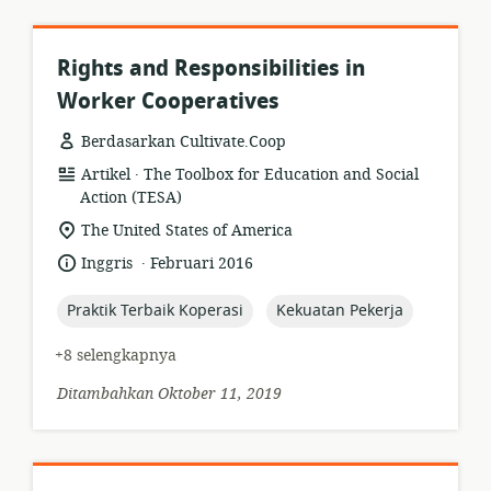
Rights and Responsibilities in
Worker Cooperatives
Berdasarkan Cultivate.Coop
.
format
penerbit:
Artikel
The Toolbox for Education and Social
sumber
Action (TESA)
daya:
lokasi
The United States of America
relevan:
.
bahasa:
tanggal
Inggris
Februari 2016
diterbitkan:
topic:
topic:
Praktik Terbaik Koperasi
Kekuatan Pekerja
+8 selengkapnya
Ditambahkan Oktober 11, 2019