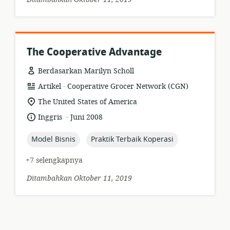
The Cooperative Advantage
Berdasarkan Marilyn Scholl
.
format
penerbit:
Artikel
Cooperative Grocer Network (CGN)
sumber
lokasi
The United States of America
daya:
relevan:
.
bahasa:
tanggal
Inggris
Juni 2008
diterbitkan:
topic:
topic:
Model Bisnis
Praktik Terbaik Koperasi
+7 selengkapnya
Ditambahkan Oktober 11, 2019