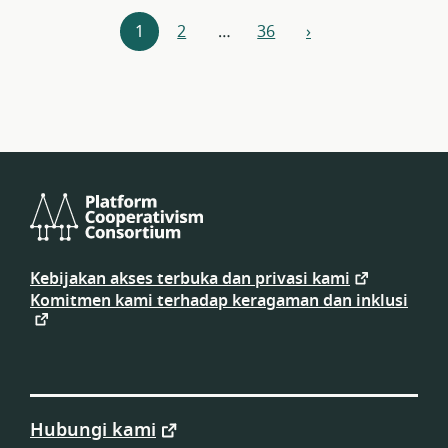
Navigasi
1
2
…
36
›
berikutnya
sumber
daya
Konsorsium
Koperativisme
Kebijakan akses terbuka dan privasi kami
Platform
Komitmen kami terhadap keragaman dan inklusi
Hubungi kami