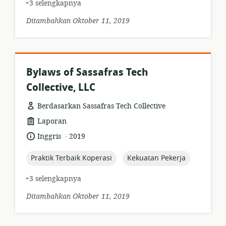
+3 selengkapnya
Ditambahkan Oktober 11, 2019
Bylaws of Sassafras Tech
Collective, LLC
Berdasarkan Sassafras Tech Collective
format
Laporan
sumber
.
bahasa:
tanggal
Inggris
2019
daya:
diterbitkan:
topic:
topic:
Praktik Terbaik Koperasi
Kekuatan Pekerja
+3 selengkapnya
Ditambahkan Oktober 11, 2019