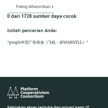
Paling difavoritkan
0 dari 1728 sumber daya cocok
Istilah pencarian Anda:
“google外贸广告投放《飞机：@WANGYLL》”
Konsorsium
Koperativisme
Kebijakan akses terbuka dan privasi kami