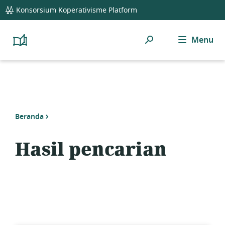
global
Konsorsium Koperativisme Platform
navigation
Cari
Menu
Platform
Cooperativism
Resource
Library
Beranda
Hasil pencarian