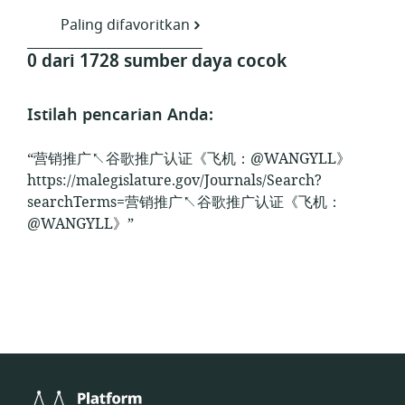
Paling difavoritkan
0 dari 1728 sumber daya cocok
Istilah pencarian Anda:
“营销推广↖谷歌推广认证《飞机：@WANGYLL》
https://malegislature.gov/Journals/Search?
searchTerms=营销推广↖谷歌推广认证《飞机：
@WANGYLL》”