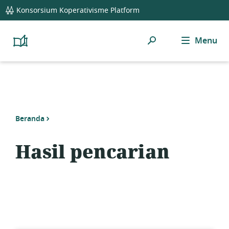
global
Konsorsium Koperativisme Platform
navigation
Cari
Menu
Platform
Cooperativism
Resource
Library
Beranda
Hasil pencarian