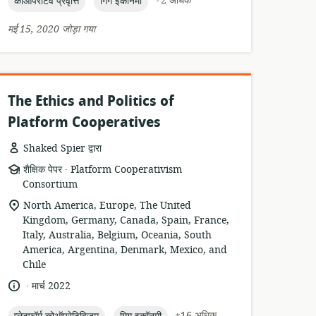
topic:
topic:
+2 अधिक
कोऑपरेटिव प्रवृत्ति
गिग इकॉनमी
मई 15, 2020 जोड़ा गया
The Ethics and Politics of
Platform Cooperatives
Shaked Spier द्वारा
.
संसाधन
प्रकाशक:
शैक्षिक पेपर
Platform Cooperativism
प्रारूप:
Consortium
सुसंगति
North America, Europe, The United
का
Kingdom, Germany, Canada, Spain, France,
स्थान:
Italy, Australia, Belgium, Oceania, South
America, Argentina, Denmark, Mexico, and
Chile
.
भाषा:
प्रकाशन
मार्च 2022
तारीख:
topic:
topic:
+16 अधिक