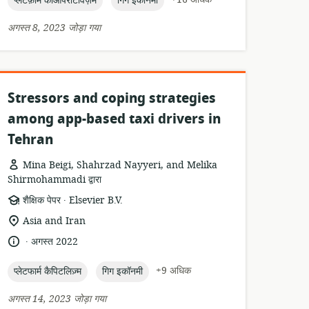
प्लेटफ़ॉर्म कोऑपरेटिविज़म
गिग इकॉनमी
अगस्त 8, 2023 जोड़ा गया
Stressors and coping strategies
among app-based taxi drivers in
Tehran
Mina Beigi, Shahrzad Nayyeri, and Melika
Shirmohammadi द्वारा
.
संसाधन
प्रकाशक:
शैक्षिक पेपर
Elsevier B.V.
प्रारूप:
सुसंगति
Asia and Iran
का
.
भाषा:
प्रकाशन
अगस्त 2022
स्थान:
तारीख:
topic:
topic:
+9 अधिक
प्लेटफार्म कैपिटलिज़्म
गिग इकॉनमी
अगस्त 14, 2023 जोड़ा गया