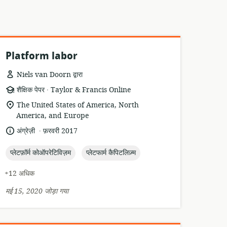
Platform labor
Niels van Doorn द्वारा
.
संसाधन
प्रकाशक:
शैक्षिक पेपर
Taylor & Francis Online
प्रारूप:
सुसंगति
The United States of America, North
का
America, and Europe
स्थान:
.
भाषा:
प्रकाशन
अंग्रेज़ी
फ़रवरी 2017
तारीख:
topic:
topic:
प्लेटफ़ॉर्म कोऑपरेटिविज़म
प्लेटफार्म कैपिटलिज़्म
+12 अधिक
मई 15, 2020 जोड़ा गया