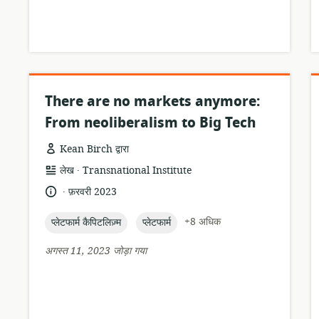
There are no markets anymore:
From neoliberalism to Big Tech
Kean Birch द्वारा
.
संसाधन
प्रकाशक:
लेख
Transnational Institute
प्रारूप:
.
भाषा:
प्रकाशन
फ़रवरी 2023
तारीख:
topic:
topic:
+8 अधिक
प्लेटफार्म कैपिटलिज़्म
प्लेटफार्म
अगस्त 11, 2023 जोड़ा गया