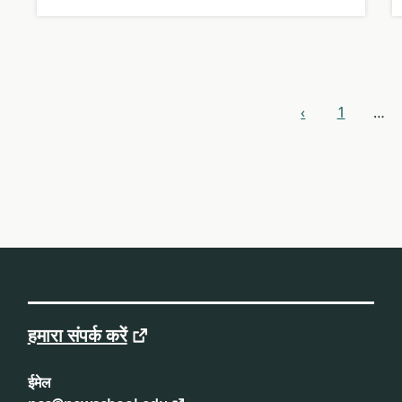
संसाधन
‹
1
…
अगला
संशोधक
हमारा संपर्क करें
ईमेल