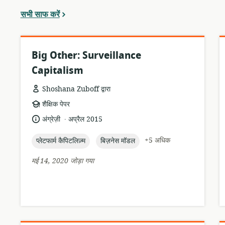
सभी साफ करें
Big Other: Surveillance
Capitalism
Shoshana Zuboff द्वारा
संसाधन
शैक्षिक पेपर
प्रारूप:
.
भाषा:
प्रकाशन
अंग्रेज़ी
अप्रैल 2015
तारीख:
topic:
topic:
+5 अधिक
प्लेटफार्म कैपिटलिज़्म
बिज़नेस मॉडल
मई 14, 2020 जोड़ा गया