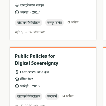
संसाधन
प्रस्तुतिकरण स्लाइड
प्रारूप:
.
भाषा:
प्रकाशन
अंग्रेज़ी
2017
तारीख:
topic:
topic:
+3 अधिक
प्लेटफार्म कैपिटलिज़्म
मज़दूर शक्ति
मई 15, 2020 जोड़ा गया
Public Policies for
Digital Sovereignty
Francesca Bria द्वारा
संसाधन
शैक्षिक पेपर
प्रारूप:
.
भाषा:
प्रकाशन
अंग्रेज़ी
2015
तारीख:
topic:
topic:
+4 अधिक
प्लेटफार्म कैपिटलिज़्म
प्लेटफार्म
मई 15, 2020 जोड़ा गया