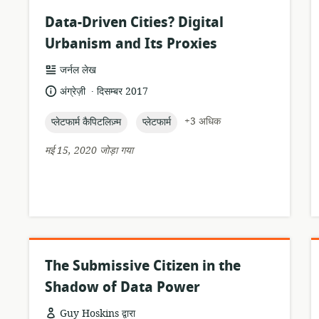
Data-Driven Cities? Digital
Urbanism and Its Proxies
संसाधन
जर्नल लेख
प्रारूप:
.
भाषा:
प्रकाशन
अंग्रेज़ी
दिसम्बर 2017
तारीख:
topic:
topic:
+3 अधिक
प्लेटफार्म कैपिटलिज़्म
प्लेटफार्म
मई 15, 2020 जोड़ा गया
The Submissive Citizen in the
Shadow of Data Power
Guy Hoskins द्वारा