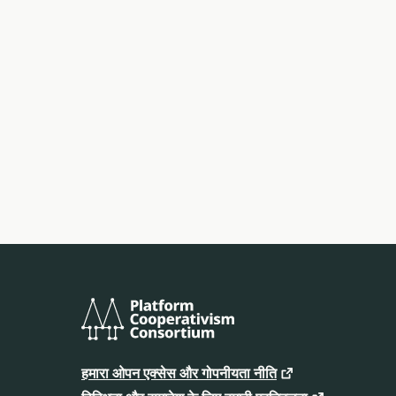
प्लेटफ़ॉर्म
कोऑपरेटिविज़म
हमारा ओपन एक्सेस और गोपनीयता नीति
कंसोर्टियम