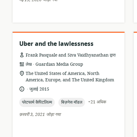
Uber and the lawlessness
Frank Pasquale and Siva Vaidhyanathan द्वारा
.
संसाधन
प्रकाशक:
लेख
Guardian Media Group
प्रारूप:
सुसंगति
The United States of America, North
का
America, Europe, and The United Kingdom
स्थान:
.
भाषा:
प्रकाशन
जुलाई 2015
तारीख:
topic:
topic:
+21 अधिक
प्लेटफार्म कैपिटलिज़्म
बिज़नेस मॉडल
फ़रवरी 3, 2021 जोड़ा गया