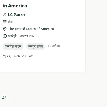
in America
J.C. Pan द्वारा
संसाधन
लेख
प्रारूप:
सुसंगति
The United States of America
का
.
भाषा:
प्रकाशन
अंग्रेज़ी
अप्रैल 2020
स्थान:
तारीख:
topic:
topic:
+2 अधिक
बिज़नेस मॉडल
मज़दूर शक्ति
मई 11, 2020 जोड़ा गया
27
›
आगे