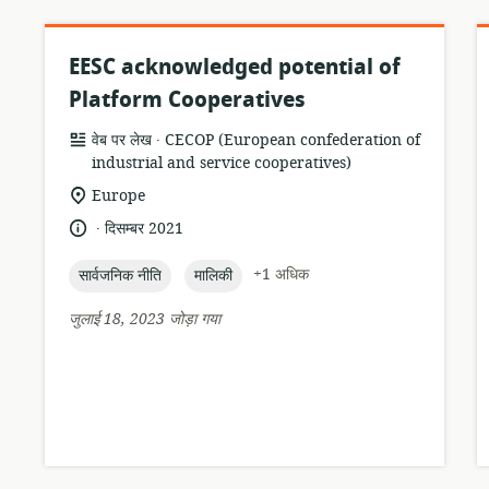
EESC acknowledged potential of
Platform Cooperatives
.
संसाधन
प्रकाशक:
वेब पर लेख
CECOP (European confederation of
प्रारूप:
industrial and service cooperatives)
सुसंगति
Europe
का
.
भाषा:
प्रकाशन
दिसम्बर 2021
स्थान:
तारीख:
topic:
topic:
+1 अधिक
सार्वजनिक नीति
मालिकी
जुलाई 18, 2023 जोड़ा गया