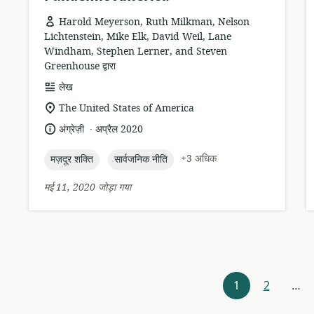
Harold Meyerson, Ruth Milkman, Nelson
Lichtenstein, Mike Elk, David Weil, Lane
Windham, Stephen Lerner, and Steven
Greenhouse द्वारा
संसाधन
लेख
प्रारूप:
सुसंगति
The United States of America
का
.
भाषा:
प्रकाशन
अंग्रेज़ी
अप्रैल 2020
स्थान:
तारीख:
topic:
topic:
+3 अधिक
मज़दूर शक्ति
सार्वजनिक नीति
मई 11, 2020 जोड़ा गया
संसाधन
1
2
…