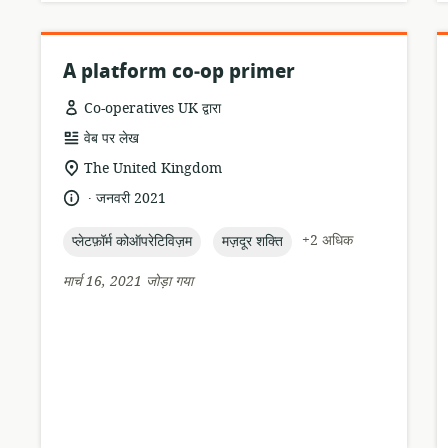
A platform co‑op primer
Co-operatives UK द्वारा
संसाधन
वेब पर लेख
प्रारूप:
सुसंगति
The United Kingdom
का
.
भाषा:
प्रकाशन
जनवरी 2021
स्थान:
तारीख:
topic:
topic:
+2 अधिक
प्लेटफ़ॉर्म कोऑपरेटिविज़म
मज़दूर शक्ति
मार्च 16, 2021 जोड़ा गया