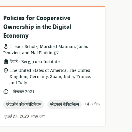
Policies for Cooperative
Ownership in the Digital
Economy
Trebor Scholz, Morshed Mannan, Jonas
Pentzien, and Hal Plotkin द्वारा
.
संसाधन
प्रकाशक:
रिपोर्ट
Berggruen Institute
प्रारूप:
सुसंगति
The United States of America, The United
का
Kingdom, Germany, Spain, India, France,
स्थान:
and Italy
.
भाषा:
प्रकाशन
दिसम्बर 2021
तारीख:
topic:
topic:
+4 अधिक
प्लेटफ़ॉर्म कोऑपरेटिविज़म
प्लेटफार्म कैपिटलिज़्म
जुलाई 27, 2023 जोड़ा गया