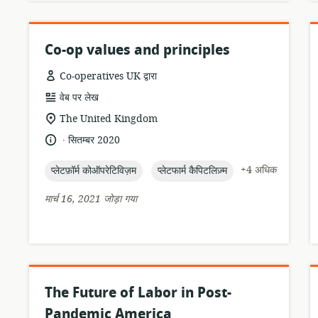
Co-op values and principles
Co-operatives UK द्वारा
संसाधन
वेब पर लेख
प्रारूप:
सुसंगति
The United Kingdom
का
.
भाषा:
प्रकाशन
सितम्बर 2020
स्थान:
तारीख:
topic:
topic:
+4 अधिक
प्लेटफ़ॉर्म कोऑपरेटिविज़म
प्लेटफार्म कैपिटलिज़्म
मार्च 16, 2021 जोड़ा गया
The Future of Labor in Post-
Pandemic America