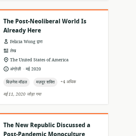
The Post-Neoliberal World Is
Already Here
Felicia Wong द्वारा
संसाधन
लेख
प्रारूप:
सुसंगति
The United States of America
का
.
भाषा:
प्रकाशन
अंग्रेज़ी
मई 2020
स्थान:
तारीख:
topic:
topic:
+4 अधिक
बिज़नेस मॉडल
मज़दूर शक्ति
मई 11, 2020 जोड़ा गया
The New Republic Discussed a
Post-Pandemic Monoculture