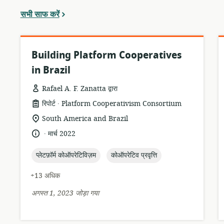
सभी साफ करें
Building Platform Cooperatives
in Brazil
Rafael A. F. Zanatta द्वारा
.
संसाधन
प्रकाशक:
रिपोर्ट
Platform Cooperativism Consortium
प्रारूप:
सुसंगति
South America and Brazil
का
.
भाषा:
प्रकाशन
मार्च 2022
स्थान:
तारीख:
topic:
topic:
प्लेटफ़ॉर्म कोऑपरेटिविज़म
कोऑपरेटिव प्रवृत्ति
+13 अधिक
अगस्त 1, 2023 जोड़ा गया