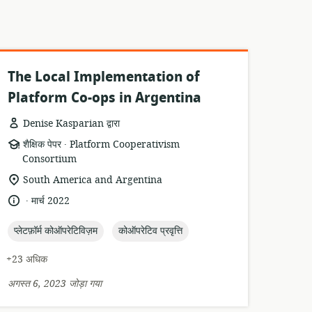
The Local Implementation of
Platform Co-ops in Argentina
Denise Kasparian द्वारा
.
संसाधन
प्रकाशक:
शैक्षिक पेपर
Platform Cooperativism
प्रारूप:
Consortium
सुसंगति
South America and Argentina
का
.
भाषा:
प्रकाशन
मार्च 2022
स्थान:
तारीख:
topic:
topic:
प्लेटफ़ॉर्म कोऑपरेटिविज़म
कोऑपरेटिव प्रवृत्ति
+23 अधिक
अगस्त 6, 2023 जोड़ा गया