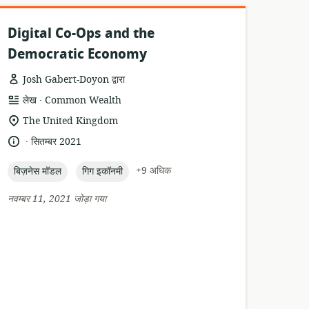
Digital Co-Ops and the
Democratic Economy
Josh Gabert-Doyon द्वारा
.
संसाधन
प्रकाशक:
लेख
Common Wealth
प्रारूप:
सुसंगति
The United Kingdom
का
.
भाषा:
प्रकाशन
सितम्बर 2021
स्थान:
तारीख:
topic:
topic:
+9 अधिक
बिज़नेस मॉडल
गिग इकॉनमी
नवम्बर 11, 2021 जोड़ा गया