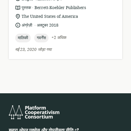
.
संसाधन
प्रकाशक:
पुस्तक
Berrett-Koehler Publishers
प्रारूप:
सुसंगति
The United States of America
का
.
भाषा:
प्रकाशन
अंग्रेज़ी
अक्टूबर 2018
स्थान:
तारीख:
topic:
topic:
+2 अधिक
मालिकी
गवर्नेंस
मई 23, 2020 जोड़ा गया
प्लेटफ़ॉर्म
कोऑपरेटिविज़म
हमारा ओपन एक्सेस और गोपनीयता नीति