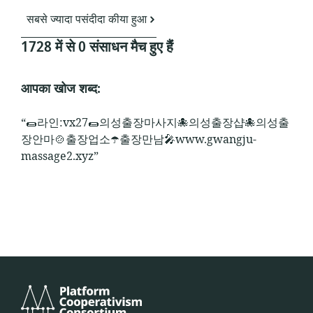
सबसे ज्यादा पसंदीदा कीया हुआ
1728 में से 0 संसाधन मैच हुए हैंं
आपका खोज शब्द:
“🌯라인:vx27🌯의성출장마사지🐙의성출장샵🐙의성출
장안마🍲출장업소☂️출장만남🎤www.gwangju-
massage2.xyz”