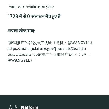
सबसे ज्यादा पसंदीदा कीया हुआ
1728 में से 0 संसाधन मैच हुए हैंं
आपका खोज शब्द:
“营销推广↖谷歌推广认证《飞机：@WANGYLL》
https://malegislature.gov/Journals/Search?
searchTerms=营销推广↖谷歌推广认证《飞机：
@WANGYLL》”