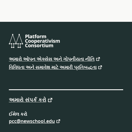
પ્લેટફોર્મ
કોઓપરેટિવિઝમ
અમારો ઓપન એક્સેસ અને ગોપનીયતા નીતિ
કન્સોર્ટિયમ
વિવિધતા અને સમાવેશ માટે અમારી પ્રતિબદ્ધતા
અમારો સંપર્ક કરો
ઈમેલ કરો
pcc@newschool.edu