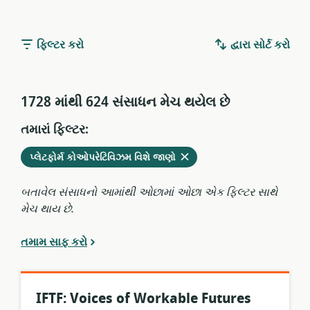
ફિલ્ટર કરો
દ્વારા સોર્ટ કરો
1728 માંથી 624 સંસાધન મેચ થયેલ છે
તમારાં ફિલ્ટર:
વર્તમાન
કાઢી
પ્લેટફોર્મ કોઓપરેટિવિઝમ વિશે જાણો
ફિલ્ટરમાંથી
નાંખો
બતાવેલ સંસાધનો આમાંથી ઓછામાં ઓછા એક ફિલ્ટર સાથે
મેચ થાય છે.
તમામ સાફ કરો
IFTF: Voices of Workable Futures