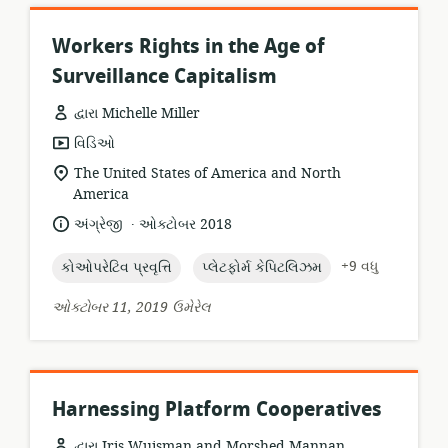
Workers Rights in the Age of
Surveillance Capitalism
દ્વારા Michelle Miller
સંસાધન
વિડિઓ
બંધારણ:
સુસંગતતા
The United States of America and North
સ્થાન:
America
.
ભાષા:
પ્રકાશન
અંગ્રેજી
ઓક્ટોબર 2018
તારીખ:
topic:
topic:
+9 વધુ
કોઓપરેટિવ પ્રવૃત્તિ
પ્લેટફોર્મ કેપિટલિઝમ
ઓક્ટોબર 11, 2019 ઉમેરેલ
Harnessing Platform Cooperatives
દ્વારા Iris Wuisman and Morshed Mannan