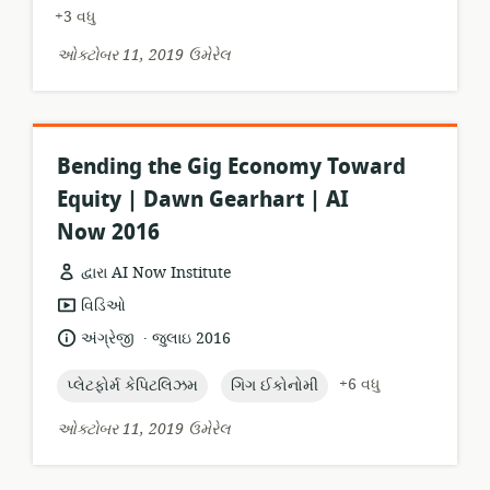
+3 વધુ
ઓક્ટોબર 11, 2019 ઉમેરેલ
Bending the Gig Economy Toward
Equity | Dawn Gearhart | AI
Now 2016
દ્વારા AI Now Institute
સંસાધન
વિડિઓ
બંધારણ:
.
ભાષા:
પ્રકાશન
અંગ્રેજી
જુલાઇ 2016
તારીખ:
topic:
topic:
+6 વધુ
પ્લેટફોર્મ કેપિટલિઝમ
ગિગ ઈકોનોમી
ઓક્ટોબર 11, 2019 ઉમેરેલ