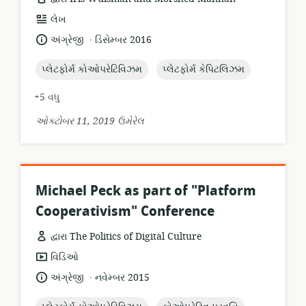
સંસાધન
લેખ
બંધારણ:
.
ભાષા:
પ્રકાશન
અંગ્રેજી
ડિસેમ્બર 2016
તારીખ:
topic:
topic:
પ્લેટફોર્મ કોઓપરેટિવિઝમ
પ્લેટફોર્મ કેપિટલિઝમ
+5 વધુ
ઓક્ટોબર 11, 2019 ઉમેરેલ
Michael Peck as part of "Platform
Cooperativism" Conference
દ્વારા The Politics of Digital Culture
સંસાધન
વિડિઓ
બંધારણ:
.
ભાષા:
પ્રકાશન
અંગ્રેજી
નવેમ્બર 2015
તારીખ: