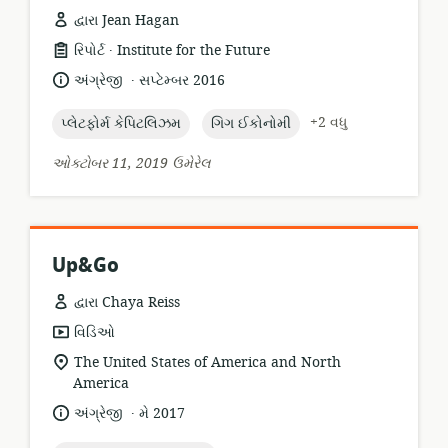
દ્વારા Jean Hagan
.
સંસાધન
પ્રકાશક:
રિપોર્ટ
Institute for the Future
બંધારણ:
.
ભાષા:
પ્રકાશન
અંગ્રેજી
સપ્ટેમ્બર 2016
તારીખ:
topic:
topic:
+2 વધુ
પ્લેટફોર્મ કેપિટલિઝમ
ગિગ ઈકોનોમી
ઓક્ટોબર 11, 2019 ઉમેરેલ
Up&Go
દ્વારા Chaya Reiss
સંસાધન
વિડિઓ
બંધારણ:
સુસંગતતા
The United States of America and North
સ્થાન:
America
.
ભાષા:
પ્રકાશન
અંગ્રેજી
મે 2017
તારીખ: