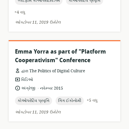
topic:
topic:
પ્લેટફોર્મ કોઓપરેટિવિઝમ
કોઓપરેટિવ પ્રવૃત્તિ
+4 વધુ
ઓક્ટોબર 11, 2019 ઉમેરેલ
Emma Yorra as part of "Platform
Cooperativism" Conference
દ્વારા The Politics of Digital Culture
સંસાધન
વિડિઓ
બંધારણ:
.
ભાષા:
પ્રકાશન
અંગ્રેજી
નવેમ્બર 2015
તારીખ:
topic:
topic:
+5 વધુ
કોઓપરેટિવ પ્રવૃત્તિ
ગિગ ઈકોનોમી
ઓક્ટોબર 11, 2019 ઉમેરેલ