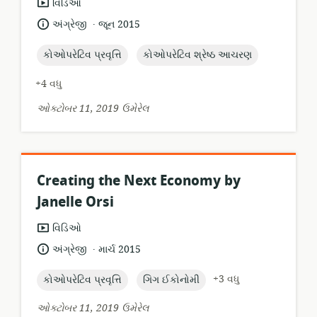
સંસાધન
વિડિઓ
બંધારણ:
.
ભાષા:
પ્રકાશન
અંગ્રેજી
જૂન 2015
તારીખ:
topic:
topic:
કોઓપરેટિવ પ્રવૃત્તિ
કોઓપરેટિવ શ્રેષ્ઠ આચરણ
+4 વધુ
ઓક્ટોબર 11, 2019 ઉમેરેલ
Creating the Next Economy by
Janelle Orsi
સંસાધન
વિડિઓ
બંધારણ:
.
ભાષા:
પ્રકાશન
અંગ્રેજી
માર્ચ 2015
તારીખ:
topic:
topic:
+3 વધુ
કોઓપરેટિવ પ્રવૃત્તિ
ગિગ ઈકોનોમી
ઓક્ટોબર 11, 2019 ઉમેરેલ