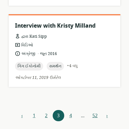
Interview with Kristy Milland
દ્વારા Kati Sipp
સંસાધન
વિડિઓ
બંધારણ:
.
ભાષા:
પ્રકાશન
અંગ્રેજી
જૂન 2016
તારીખ:
topic:
topic:
+4 વધુ
ગિગ ઈકોનોમી
સમર્થન
ઓક્ટોબર 11, 2019 ઉમેરેલ
સંસાધન
‹
1
2
3
4
…
52
›
અગાઉનાં
આગળ
સંશોધક