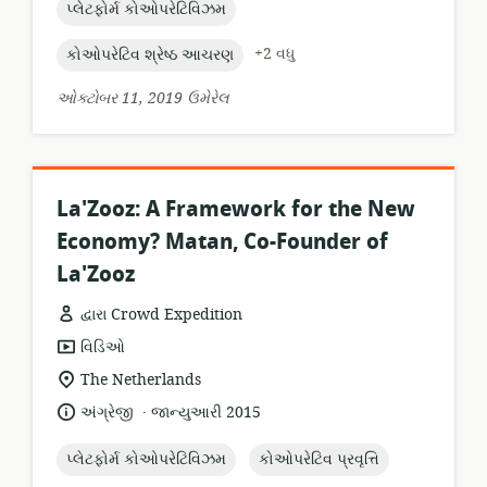
topic:
પ્લેટફોર્મ કોઓપરેટિવિઝમ
topic:
+2 વધુ
કોઓપરેટિવ શ્રેષ્ઠ આચરણ
ઓક્ટોબર 11, 2019 ઉમેરેલ
La'Zooz: A Framework for the New
Economy? Matan, Co-Founder of
La'Zooz
દ્વારા Crowd Expedition
સંસાધન
વિડિઓ
બંધારણ:
સુસંગતતા
The Netherlands
સ્થાન:
.
ભાષા:
પ્રકાશન
અંગ્રેજી
જાન્યુઆરી 2015
તારીખ:
topic:
topic:
પ્લેટફોર્મ કોઓપરેટિવિઝમ
કોઓપરેટિવ પ્રવૃત્તિ