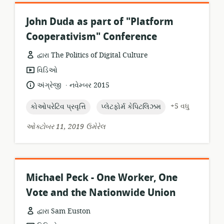
John Duda as part of "Platform
Cooperativism" Conference
દ્વારા The Politics of Digital Culture
સંસાધન
વિડિઓ
બંધારણ:
.
ભાષા:
પ્રકાશન
અંગ્રેજી
નવેમ્બર 2015
તારીખ:
topic:
topic:
+5 વધુ
કોઓપરેટિવ પ્રવૃત્તિ
પ્લેટફોર્મ કેપિટલિઝમ
ઓક્ટોબર 11, 2019 ઉમેરેલ
Michael Peck - One Worker, One
Vote and the Nationwide Union
દ્વારા Sam Euston