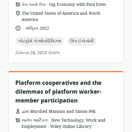
.
સંસાધન
પ્રકાશક:
વેબ પરનો લેખ
Gig Economy with Paul Estes
બંધારણ:
સુસંગતતા
The United States of America and North
સ્થાન:
America
.
ભાષા:
પ્રકાશન
એપ્રિલ 2022
તારીખ:
topic:
topic:
પ્લેટફોર્મ કોઓપરેટિવિઝમ
ગિગ ઈકોનોમી
ડિસેમ્બર 28, 2023 ઉમેરેલ
Platform cooperatives and the
dilemmas of platform worker-
member participation
દ્વારા Morshed Mannan and Simon Pek
.
સંસાધન
પ્રકાશક:
જર્નલ આર્ટિકલ
New Technology, Work and
બંધારણ:
Employment - Wiley Online Library