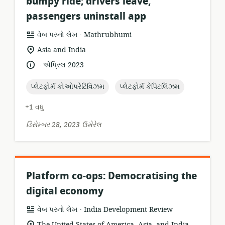
bumpy ride; drivers leave,
passengers uninstall app
.
સંસાધન
પ્રકાશક:
વેબ પરનો લેખ
Mathrubhumi
બંધારણ:
સુસંગતતા
Asia and India
સ્થાન:
.
ભાષા:
પ્રકાશન
એપ્રિલ 2023
તારીખ:
topic:
topic:
પ્લેટફોર્મ કોઓપરેટિવિઝમ
પ્લેટફોર્મ કેપિટલિઝમ
+1 વધુ
ડિસેમ્બર 28, 2023 ઉમેરેલ
Platform co-ops: Democratising the
digital economy
.
સંસાધન
પ્રકાશક:
વેબ પરનો લેખ
India Development Review
બંધારણ:
સુસંગતતા
The United States of America, Asia, and India