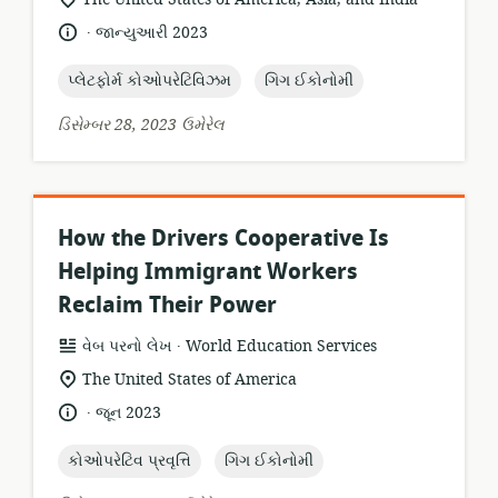
સ્થાન:
.
ભાષા:
પ્રકાશન
જાન્યુઆરી 2023
તારીખ:
topic:
topic:
પ્લેટફોર્મ કોઓપરેટિવિઝમ
ગિગ ઈકોનોમી
ડિસેમ્બર 28, 2023 ઉમેરેલ
How the Drivers Cooperative Is
Helping Immigrant Workers
Reclaim Their Power
.
સંસાધન
પ્રકાશક:
વેબ પરનો લેખ
World Education Services
બંધારણ:
સુસંગતતા
The United States of America
સ્થાન:
.
ભાષા:
પ્રકાશન
જૂન 2023
તારીખ:
topic:
topic:
કોઓપરેટિવ પ્રવૃત્તિ
ગિગ ઈકોનોમી