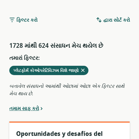
ફિલ્ટર કરો
દ્વારા સોર્ટ કરો
1728 માંથી 624 સંસાધન મેચ થયેલ છે
તમારાં ફિલ્ટર:
વર્તમાન
કાઢી
પ્લેટફોર્મ કોઓપરેટિવિઝમ વિશે જાણો
ફિલ્ટરમાંથી
નાંખો
બતાવેલ સંસાધનો આમાંથી ઓછામાં ઓછા એક ફિલ્ટર સાથે
મેચ થાય છે.
તમામ સાફ કરો
Oportunidades y desafíos del