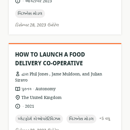
ભાષા:
પ્રકાશન
ઓક્ટોબર 2023
તારીખ:
topic:
બિઝનેસ મોડલ
ડિસેમ્બર 28, 2023 ઉમેરેલ
HOW TO LAUNCH A FOOD
DELIVERY CO-OPERATIVE
દ્વારા Phil Jones , Jame Muldoon, and Julian
Siravo
.
સંસાધન
પ્રકાશક:
પુસ્તક
Autonomy
બંધારણ:
સુસંગતતા
The United Kingdom
સ્થાન:
.
ભાષા:
પ્રકાશન
2021
તારીખ:
topic:
topic:
+5 વધુ
પ્લેટફોર્મ કોઓપરેટિવિઝમ
બિઝનેસ મોડલ