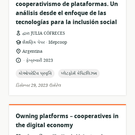
cooperativismo de plataformas. Un
análisis desde el enfoque de las
tecnologías para la inclusión social
દ્વારા JULIA CÓFRECES
.
સંસાધન
પ્રકાશક:
શૈક્ષણિક પેપર
Idepcoop
બંધારણ:
સુસંગતતા
Argentina
સ્થાન:
.
ભાષા:
પ્રકાશન
ફેબ્રુવારી 2023
તારીખ:
topic:
topic:
કોઓપરેટિવ પ્રવૃત્તિ
પ્લેટફોર્મ કેપિટલિઝમ
ડિસેમ્બર 29, 2023 ઉમેરેલ
Owning platforms – cooperatives in
the digital economy