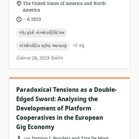
સુસંગતતા
The United States of America and North
સ્થાન:
America
.
ભાષા:
પ્રકાશન
મે 2023
તારીખ:
topic:
પ્લેટફોર્મ કોઓપરેટિવિઝમ
topic:
+2 વધુ
કોઓપરેટિવ શ્રેષ્ઠ આચરણ
ડિસેમ્બર 28, 2023 ઉમેરેલ
Paradoxical Tensions as a Double-
Edged Sword: Analysing the
Development of Platform
Cooperatives in the European
Gig Economy
દ્વારા Damion J. Bunders and Tine De Moor