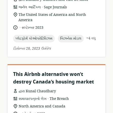
.
સંસાધન
પ્રકાશક:
જર્નલ આર્ટિકલ
Sage Journals
બંધારણ:
સુસંગતતા
The United States of America and North
સ્થાન:
America
.
ભાષા:
પ્રકાશન
સપ્ટેમ્બર 2023
તારીખ:
topic:
topic:
+4 વધુ
પ્લેટફોર્મ કોઓપરેટિવિઝમ
બિઝનેસ મોડલ
ડિસેમ્બર 28, 2023 ઉમેરેલ
This Airbnb alternative won’t
destroy Canada’s housing market
દ્વારા Kunal Chaudhary
.
સંસાધન
પ્રકાશક:
સમાચારપત્રનો લેખ
The Breach
બંધારણ:
સુસંગતતા
North America and Canada
સ્થાન:
.