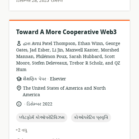
ડિસેમ્બર 28, 2023 ઉમેરેલ
Toward A More Cooperative Web3
દ્વારા Avni Patel Thompson, Ethan Winn, George
Oates, Jad Esber, Li Jin, Maxwell Kanter, Morshed
Mannan, Philémon Poux, Sarah Hubbard, Scott
Moore, Stefen Deleveaux, Trebor R Scholz, and QZ
Hum
.
સંસાધન
પ્રકાશક:
શૈક્ષણિક પેપર
Elsevier
બંધારણ:
સુસંગતતા
The United States of America and North
સ્થાન:
America
.
ભાષા:
પ્રકાશન
ડિસેમ્બર 2022
તારીખ:
topic:
topic:
પ્લેટફોર્મ કોઓપરેટિવિઝમ
કોઓપરેટિવ પ્રવૃત્તિ
+2 વધુ