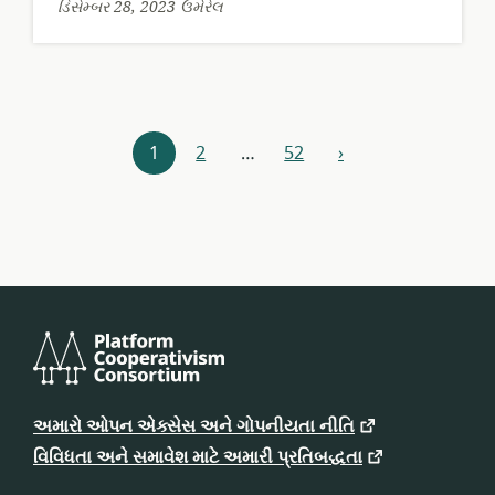
ડિસેમ્બર 28, 2023 ઉમેરેલ
સંસાધન
1
2
…
52
›
આગળ
સંશોધક
પ્લેટફોર્મ
કોઓપરેટિવિઝમ
અમારો ઓપન એક્સેસ અને ગોપનીયતા નીતિ
કન્સોર્ટિયમ
વિવિધતા અને સમાવેશ માટે અમારી પ્રતિબદ્ધતા