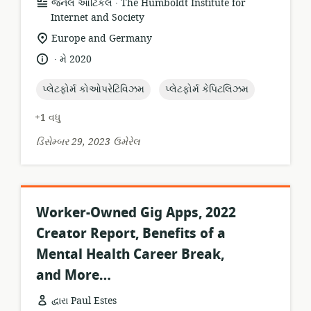
.
સંસાધન
પ્રકાશક:
જર્નલ આર્ટિકલ
The Humboldt Institute for
બંધારણ:
Internet and Society
સુસંગતતા
Europe and Germany
સ્થાન:
.
ભાષા:
પ્રકાશન
મે 2020
તારીખ:
topic:
topic:
પ્લેટફોર્મ કોઓપરેટિવિઝમ
પ્લેટફોર્મ કેપિટલિઝમ
+1 વધુ
ડિસેમ્બર 29, 2023 ઉમેરેલ
Worker-Owned Gig Apps, 2022
Creator Report, Benefits of a
Mental Health Career Break,
and More…
દ્વારા Paul Estes