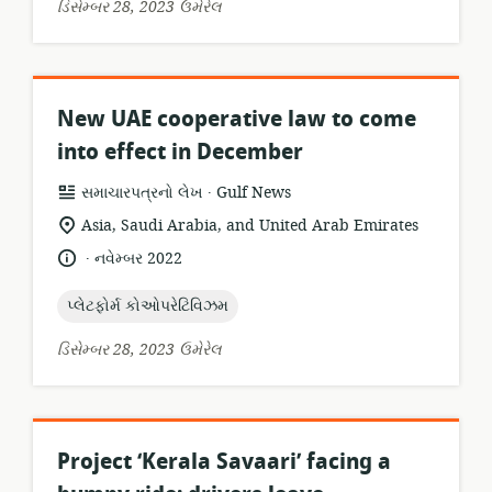
ડિસેમ્બર 28, 2023 ઉમેરેલ
New UAE cooperative law to come
into effect in December
.
સંસાધન
પ્રકાશક:
સમાચારપત્રનો લેખ
Gulf News
બંધારણ:
સુસંગતતા
Asia, Saudi Arabia, and United Arab Emirates
સ્થાન:
.
ભાષા:
પ્રકાશન
નવેમ્બર 2022
તારીખ:
topic:
પ્લેટફોર્મ કોઓપરેટિવિઝમ
ડિસેમ્બર 28, 2023 ઉમેરેલ
Project ‘Kerala Savaari’ facing a