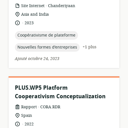
.
Format
éditeur:
Site Internet
Chanderiyaan
de
Lieu
Asia and India
ressource:
de
.
langue:
date
2023
pertinence:
de
publication:
topic:
Coopérativisme de plateforme
topic:
+1 plus
Nouvelles formes d'entreprises
Ajouté octobre 24, 2023
PLUS.WP5 Platform
Cooperativism Conceptualization
.
Format
éditeur:
Rapport
CORA.RDR
de
Lieu
Spain
ressource:
de
.
langue:
date
2022
pertinence: