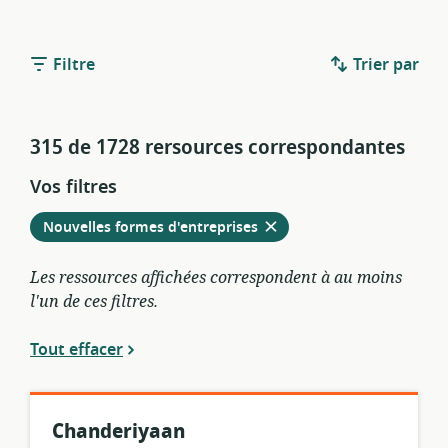
Filtre
Trier par
315 de 1728 rersources correspondantes
Vos filtres
Retirer
à
Nouvelles formes d'entreprises
partir
des
Les ressources affichées correspondent à au moins
filtres
l'un de ces filtres.
actuels
Tout effacer
Chanderiyaan