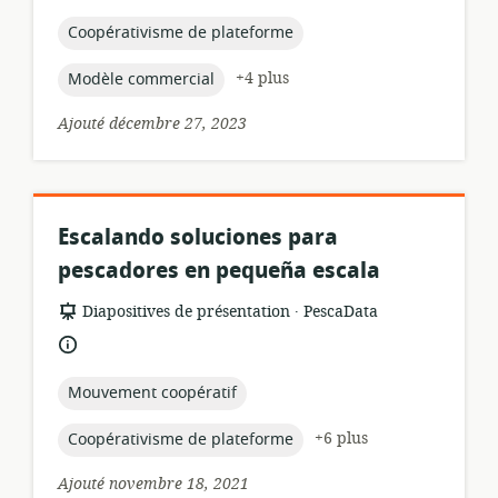
de
publication:
topic:
Coopérativisme de plateforme
topic:
+4 plus
Modèle commercial
Ajouté décembre 27, 2023
Escalando soluciones para
pescadores en pequeña escala
.
Format
éditeur:
Diapositives de présentation
PescaData
de
langue:
ressource:
topic:
Mouvement coopératif
topic:
+6 plus
Coopérativisme de plateforme
Ajouté novembre 18, 2021