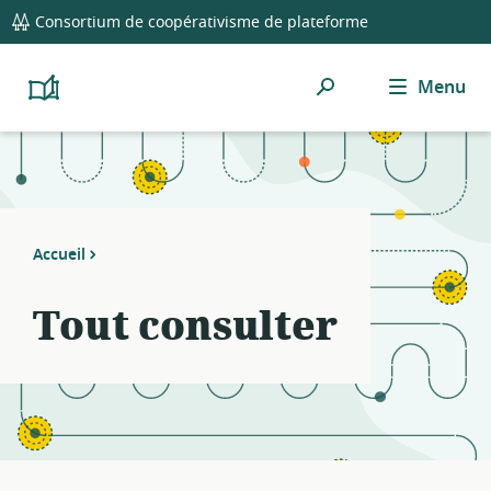
global
Notifications
21
Consortium de coopérativisme de plateforme
navigation
filters
applied.
Rechercher
Menu
Resource
Platform
Cooperativism
list
Resource
updated.
Library
Accueil
Tout consulter