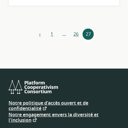
Navigateur
‹
1
…
26
27
précédent
de
ressources
Consortium
de
Notre politique d'accès ouvert et de
plateforme
confidentialité
coopérative
Notre engagement envers la diversité et
l'inclusion