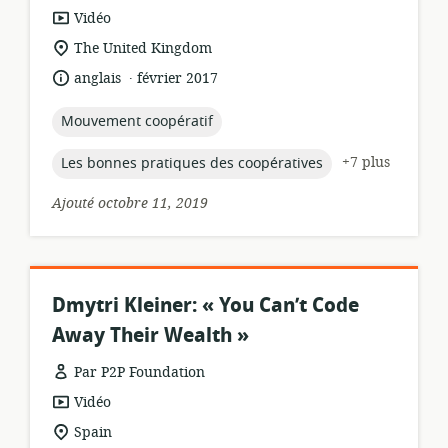
Format
Vidéo
de
Lieu
The United Kingdom
ressource:
de
.
langue:
date
anglais
février 2017
pertinence:
de
publication:
topic:
Mouvement coopératif
topic:
+7 plus
Les bonnes pratiques des coopératives
Ajouté octobre 11, 2019
Dmytri Kleiner: « You Can’t Code
Away Their Wealth »
Par P2P Foundation
Format
Vidéo
de
Lieu
Spain
ressource: