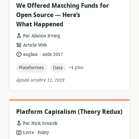
We Offered Matching Funds for
Open Source — Here’s
What Happened
Par Alanna Irving
Format
Article Web
de
.
langue:
date
anglais
août 2017
ressource:
de
publication:
topic:
topic:
+4 plus
Plateformes
Data
Ajouté octobre 11, 2019
Platform Capitalism (Theory Redux)
Par Nick Srnicek
.
Format
éditeur:
Livre
Polity
de