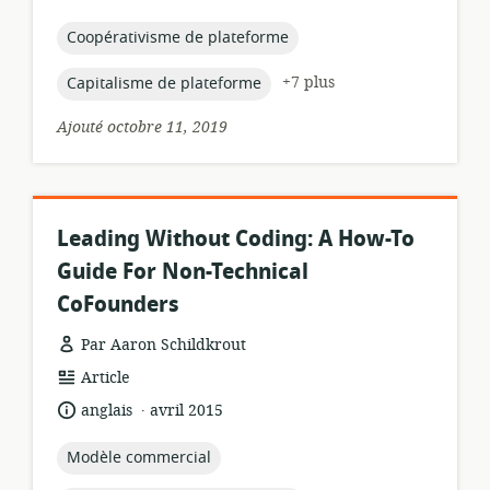
ressource:
de
publication:
topic:
Coopérativisme de plateforme
topic:
+7 plus
Capitalisme de plateforme
Ajouté octobre 11, 2019
Leading Without Coding: A How-To
Guide For Non-Technical
CoFounders
Par Aaron Schildkrout
Format
Article
de
.
langue:
date
anglais
avril 2015
ressource:
de
publication:
topic:
Modèle commercial