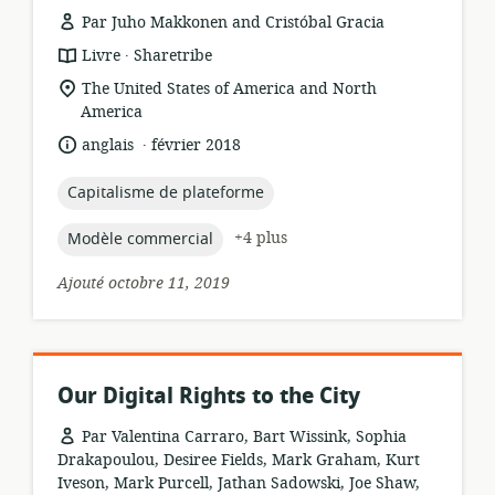
Par Juho Makkonen and Cristóbal Gracia
.
Format
éditeur:
Livre
Sharetribe
de
Lieu
The United States of America and North
ressource:
de
America
pertinence:
.
langue:
date
anglais
février 2018
de
publication:
topic:
Capitalisme de plateforme
topic:
+4 plus
Modèle commercial
Ajouté octobre 11, 2019
Our Digital Rights to the City
Par Valentina Carraro, Bart Wissink, Sophia
Drakapoulou, Desiree Fields, Mark Graham, Kurt
Iveson, Mark Purcell, Jathan Sadowski, Joe Shaw,