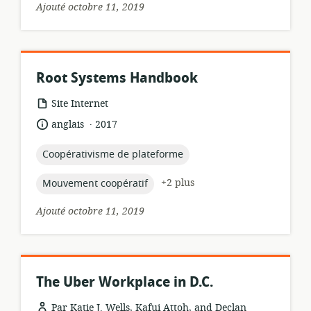
Ajouté octobre 11, 2019
Root Systems Handbook
Format
Site Internet
de
.
langue:
date
anglais
2017
ressource:
de
publication:
topic:
Coopérativisme de plateforme
topic:
+2 plus
Mouvement coopératif
Ajouté octobre 11, 2019
The Uber Workplace in D.C.
Par Katie J. Wells, Kafui Attoh, and Declan