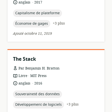
.
langue:
date
anglais
2017
ressource:
de
publication:
topic:
Capitalisme de plateforme
topic:
+3 plus
Économie de gages
Ajouté octobre 11, 2019
The Stack
Par Benjamin H. Bratton
.
Format
éditeur:
Livre
MIT Press
de
.
langue:
date
anglais
2016
ressource:
de
publication:
topic:
Souveraineté des données
topic:
+3 plus
Développement de logiciels