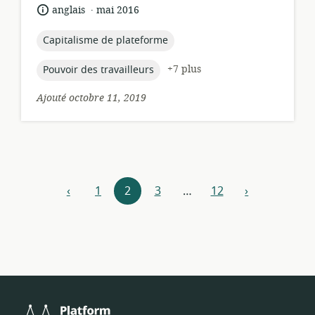
de
.
langue:
date
anglais
mai 2016
pertinence:
de
publication:
topic:
Capitalisme de plateforme
topic:
+7 plus
Pouvoir des travailleurs
Ajouté octobre 11, 2019
Navigateur
‹
1
2
3
…
12
›
précédent
Suivant
de
ressources