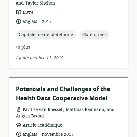
and Taylor Shelton
Format
Livre
de
.
langue:
date
anglais
2017
ressource:
de
publication:
topic:
topic:
Capitalisme de plateforme
Plateformes
+8 plus
Ajouté octobre 11, 2019
Potentials and Challenges of the
Health Data Cooperative Model
Par Ilse van Roessel , Matthias Reumann, and
Angela Brand
Format
Article académique
de
.
langue:
date
anglais
novembre 2017