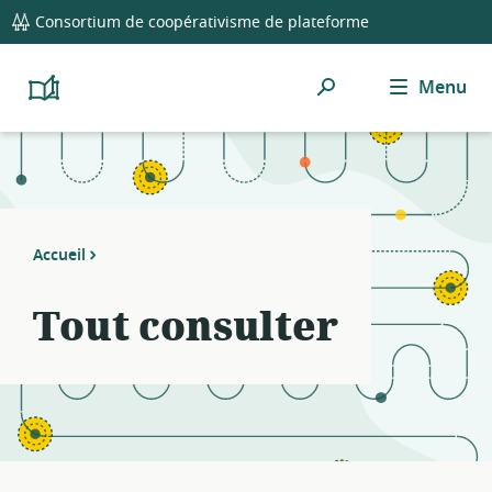
global
Notifications
21
Consortium de coopérativisme de plateforme
navigation
filters
applied.
Rechercher
Menu
Resource
Platform
Cooperativism
list
Resource
updated.
Library
Accueil
Tout consulter