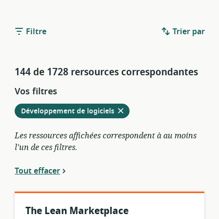
Filtre
Trier par
144 de 1728 rersources correspondantes
Vos filtres
Retirer
à
Développement de logiciels
partir
des
Les ressources affichées correspondent à au moins
filtres
l'un de ces filtres.
actuels
Tout effacer
The Lean Marketplace