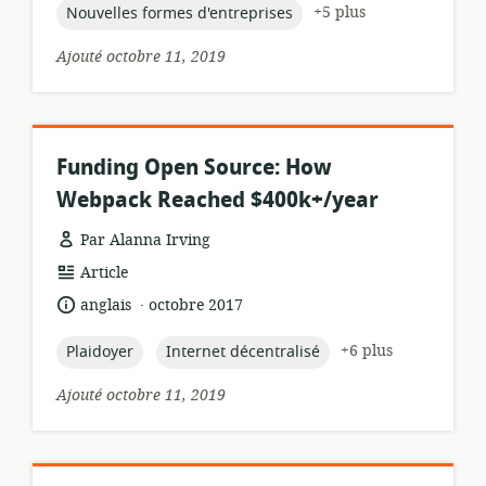
topic:
+5 plus
Nouvelles formes d'entreprises
Ajouté octobre 11, 2019
Funding Open Source: How
Webpack Reached $400k+/year
Par Alanna Irving
Format
Article
de
.
langue:
date
anglais
octobre 2017
ressource:
de
publication:
topic:
topic:
+6 plus
Plaidoyer
Internet décentralisé
Ajouté octobre 11, 2019