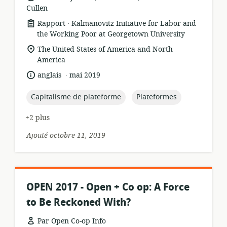
Cullen
.
Format
éditeur:
Rapport
Kalmanovitz Initiative for Labor and
de
the Working Poor at Georgetown University
ressource:
Lieu
The United States of America and North
de
America
pertinence:
.
langue:
date
anglais
mai 2019
de
publication:
topic:
topic:
Capitalisme de plateforme
Plateformes
+2 plus
Ajouté octobre 11, 2019
OPEN 2017 - Open + Co op: A Force
to Be Reckoned With?
Par Open Co-op Info