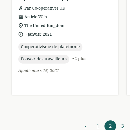
Par Co-operatives UK
Format
Article Web
de
Lieu
The United Kingdom
ressource:
de
.
langue:
date
janvier 2021
pertinence:
de
publication:
topic:
Coopérativisme de plateforme
topic:
+2 plus
Pouvoir des travailleurs
Ajouté mars 16, 2021
Navigateur
‹
1
2
3
précédent