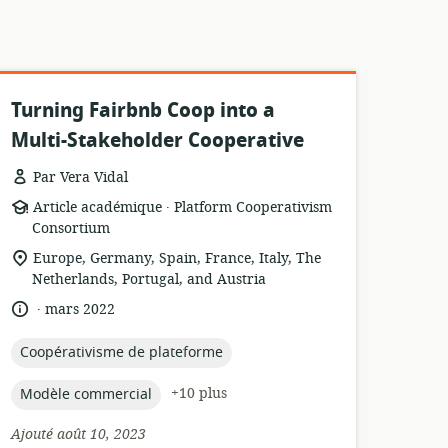
Turning Fairbnb Coop into a
Multi-Stakeholder Cooperative
Par Vera Vidal
.
Format
éditeur:
Article académique
Platform Cooperativism
de
Consortium
ressource:
Lieu
Europe, Germany, Spain, France, Italy, The
de
Netherlands, Portugal, and Austria
pertinence:
.
langue:
date
mars 2022
de
publication:
topic:
Coopérativisme de plateforme
topic:
+10 plus
Modèle commercial
Ajouté août 10, 2023