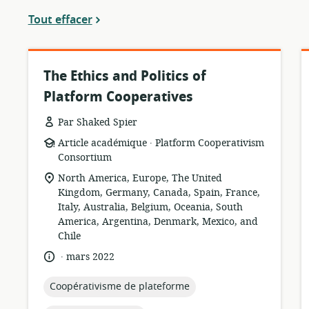
actuels
Tout effacer
The Ethics and Politics of
Platform Cooperatives
Par Shaked Spier
.
Format
éditeur:
Article académique
Platform Cooperativism
de
Consortium
ressource:
Lieu
North America, Europe, The United
de
Kingdom, Germany, Canada, Spain, France,
pertinence:
Italy, Australia, Belgium, Oceania, South
America, Argentina, Denmark, Mexico, and
Chile
.
langue:
date
mars 2022
de
publication:
topic:
Coopérativisme de plateforme