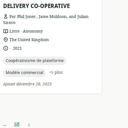
DELIVERY CO-OPERATIVE
Par Phil Jones , Jame Muldoon, and Julian
Siravo
.
Format
éditeur:
Livre
Autonomy
de
Lieu
The United Kingdom
ressource:
de
.
langue:
date
2021
pertinence:
de
publication:
topic:
Coopérativisme de plateforme
topic:
+5 plus
Modèle commercial
Ajouté décembre 28, 2023
…
68
›
Suivant