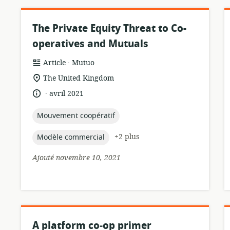
The Private Equity Threat to Co-
operatives and Mutuals
.
Format
éditeur:
Article
Mutuo
de
Lieu
The United Kingdom
ressource:
de
.
langue:
date
avril 2021
pertinence:
de
publication:
topic:
Mouvement coopératif
topic:
+2 plus
Modèle commercial
Ajouté novembre 10, 2021
A platform co‑op primer