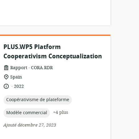
PLUS.WP5 Platform
Cooperativism Conceptualization
.
Format
éditeur:
Rapport
CORA.RDR
de
Lieu
Spain
ressource:
de
.
langue:
date
2022
pertinence:
de
publication:
topic:
Coopérativisme de plateforme
topic:
+4 plus
Modèle commercial
Ajouté décembre 27, 2023