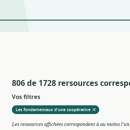
806 de 1728 rersources corres
Vos filtres
Retirer
à
Les fondamentaux d'une coopérative
partir
des
Les ressources affichées correspondent à au moins l'un d
filtres