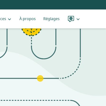
rces
À propos
Réglages
Langue