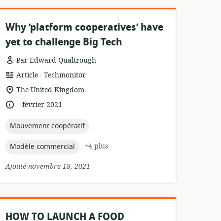
Why ‘platform cooperatives’ have
yet to challenge Big Tech
Par Edward Qualtrough
.
Format
éditeur:
Article
Techmonitor
de
Lieu
The United Kingdom
ressource:
de
.
langue:
date
février 2021
pertinence:
de
publication:
topic:
Mouvement coopératif
topic:
+4 plus
Modèle commercial
Ajouté novembre 18, 2021
HOW TO LAUNCH A FOOD