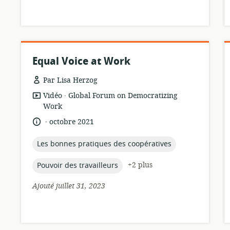
Equal Voice at Work
Par Lisa Herzog
.
Format
éditeur:
Vidéo
Global Forum on Democratizing
de
Work
ressource:
.
langue:
date
octobre 2021
de
publication:
topic:
Les bonnes pratiques des coopératives
topic:
+2 plus
Pouvoir des travailleurs
Ajouté juillet 31, 2023