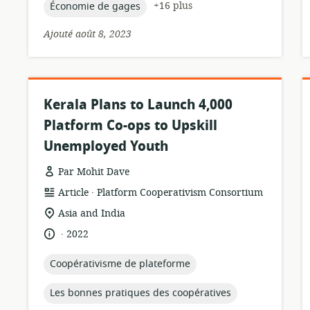
topic:
+16 plus
Économie de gages
Ajouté août 8, 2023
Kerala Plans to Launch 4,000
Platform Co-ops to Upskill
Unemployed Youth
Par Mohit Dave
.
Format
éditeur:
Article
Platform Cooperativism Consortium
de
Lieu
Asia and India
ressource:
de
.
langue:
date
2022
pertinence:
de
publication:
topic:
Coopérativisme de plateforme
topic:
Les bonnes pratiques des coopératives