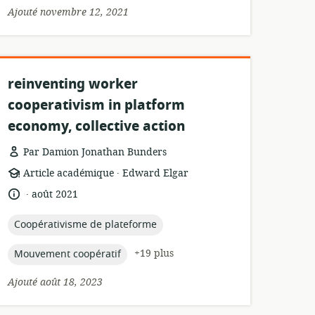
Ajouté novembre 12, 2021
reinventing worker
cooperativism in platform
economy, collective action
Par Damion Jonathan Bunders
.
Format
éditeur:
Article académique
Edward Elgar
de
.
langue:
date
août 2021
ressource:
de
publication:
topic:
Coopérativisme de plateforme
topic:
+19 plus
Mouvement coopératif
Ajouté août 18, 2023