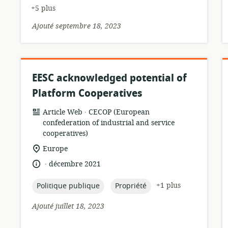
+5 plus
Ajouté septembre 18, 2023
EESC acknowledged potential of
Platform Cooperatives
.
Format
éditeur:
Article Web
CECOP (European
de
confederation of industrial and service
ressource:
cooperatives)
Lieu
Europe
de
.
langue:
date
décembre 2021
pertinence:
de
publication:
topic:
topic:
+1 plus
Politique publique
Propriété
Ajouté juillet 18, 2023