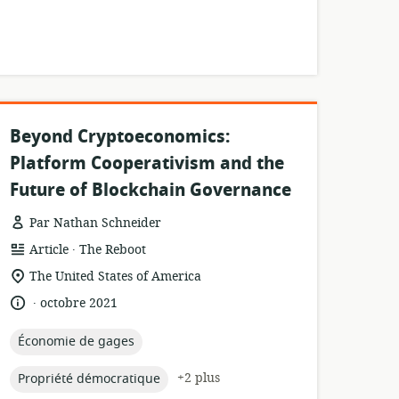
Beyond Cryptoeconomics:
Platform Cooperativism and the
Future of Blockchain Governance
Par Nathan Schneider
.
Format
éditeur:
Article
The Reboot
de
Lieu
The United States of America
ressource:
de
.
langue:
date
octobre 2021
pertinence:
de
publication:
topic:
Économie de gages
topic:
+2 plus
Propriété démocratique