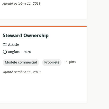
Ajouté octobre 11, 2019
Steward Ownership
Format
Article
de
.
langue:
date
anglais
2020
ressource:
de
publication:
topic:
topic:
+1 plus
Modèle commercial
Propriété
Ajouté octobre 11, 2019