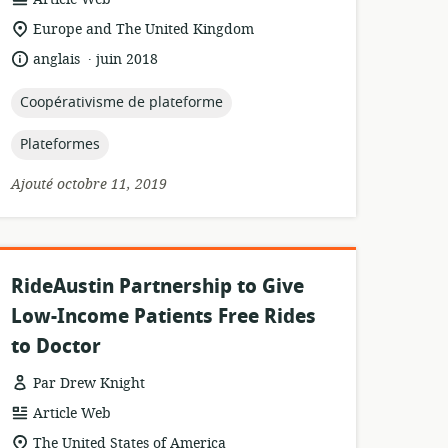
de
Lieu
Europe and The United Kingdom
ressource:
de
.
langue:
date
anglais
juin 2018
pertinence:
de
publication:
topic:
Coopérativisme de plateforme
topic:
Plateformes
Ajouté octobre 11, 2019
RideAustin Partnership to Give
Low-Income Patients Free Rides
to Doctor
Par Drew Knight
Format
Article Web
de
Lieu
The United States of America