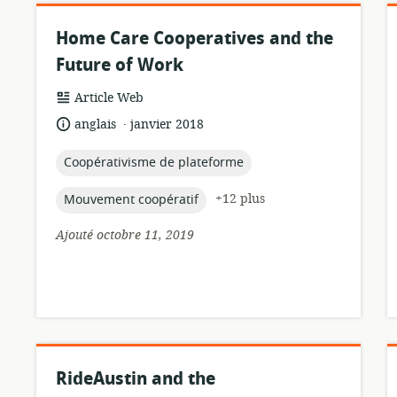
Home Care Cooperatives and the
Future of Work
Format
Article Web
de
.
langue:
date
anglais
janvier 2018
ressource:
de
publication:
topic:
Coopérativisme de plateforme
topic:
+12 plus
Mouvement coopératif
Ajouté octobre 11, 2019
RideAustin and the