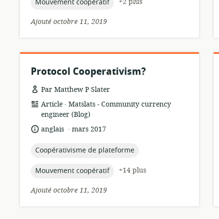
topic:
+2 plus
Mouvement coopératif
Ajouté octobre 11, 2019
Protocol Cooperativism?
Par Matthew P Slater
.
Format
éditeur:
Article
Matslats - Community currency
de
engineer (Blog)
ressource:
.
langue:
date
anglais
mars 2017
de
publication:
topic:
Coopérativisme de plateforme
topic:
+14 plus
Mouvement coopératif
Ajouté octobre 11, 2019