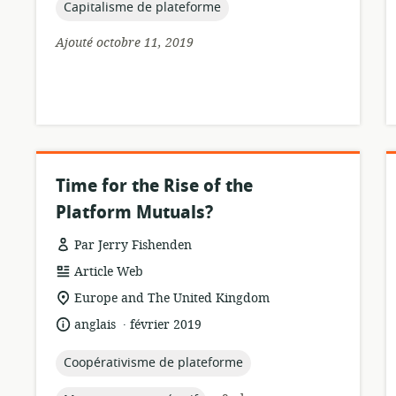
publication:
topic:
Capitalisme de plateforme
Ajouté octobre 11, 2019
Time for the Rise of the
Platform Mutuals?
Par Jerry Fishenden
Format
Article Web
de
Lieu
Europe and The United Kingdom
ressource:
de
.
langue:
date
anglais
février 2019
pertinence:
de
publication:
topic:
Coopérativisme de plateforme