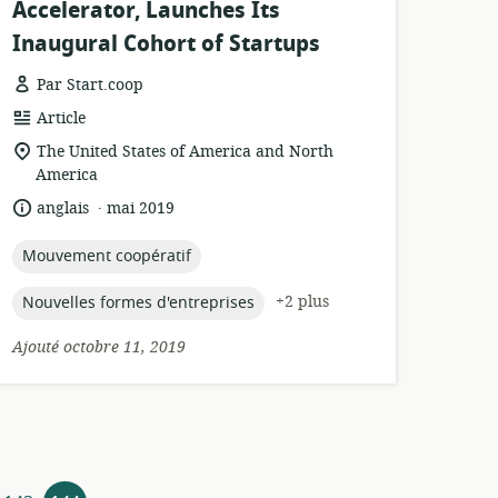
Accelerator, Launches Its
Inaugural Cohort of Startups
Par Start.coop
Format
Article
de
Lieu
The United States of America and North
ressource:
de
America
pertinence:
.
langue:
date
anglais
mai 2019
de
publication:
topic:
Mouvement coopératif
topic:
+2 plus
Nouvelles formes d'entreprises
Ajouté octobre 11, 2019