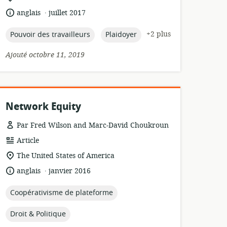
ressource:
de
.
langue:
date
anglais
juillet 2017
pertinence:
de
publication:
topic:
topic:
+2 plus
Pouvoir des travailleurs
Plaidoyer
Ajouté octobre 11, 2019
Network Equity
Par Fred Wilson and Marc-David Choukroun
Format
Article
de
Lieu
The United States of America
ressource:
de
.
langue:
date
anglais
janvier 2016
pertinence:
de
publication:
topic:
Coopérativisme de plateforme
topic:
Droit & Politique