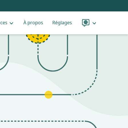
rces
À propos
Réglages
Langue