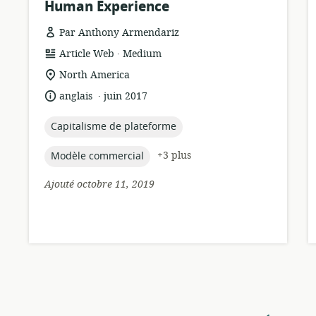
Human Experience
Par Anthony Armendariz
.
Format
éditeur:
Article Web
Medium
de
Lieu
North America
ressource:
de
.
langue:
date
anglais
juin 2017
pertinence:
de
publication:
topic:
Capitalisme de plateforme
topic:
+3 plus
Modèle commercial
Ajouté octobre 11, 2019