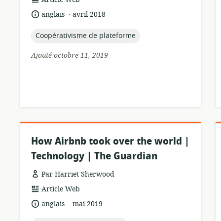
de
.
langue:
date
anglais
avril 2018
ressource:
de
publication:
topic:
Coopérativisme de plateforme
Ajouté octobre 11, 2019
How Airbnb took over the world |
Technology | The Guardian
Par Harriet Sherwood
Format
Article Web
de
.
langue:
date
anglais
mai 2019
ressource:
de