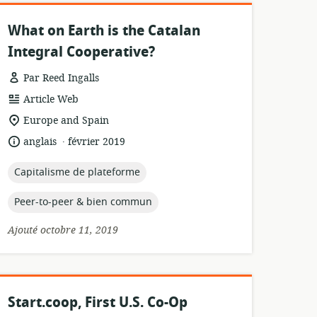
What on Earth is the Catalan
Integral Cooperative?
Par Reed Ingalls
Format
Article Web
de
Lieu
Europe and Spain
ressource:
de
.
langue:
date
anglais
février 2019
pertinence:
de
publication:
topic:
Capitalisme de plateforme
topic:
Peer-to-peer & bien commun
Ajouté octobre 11, 2019
Start.coop, First U.S. Co-Op