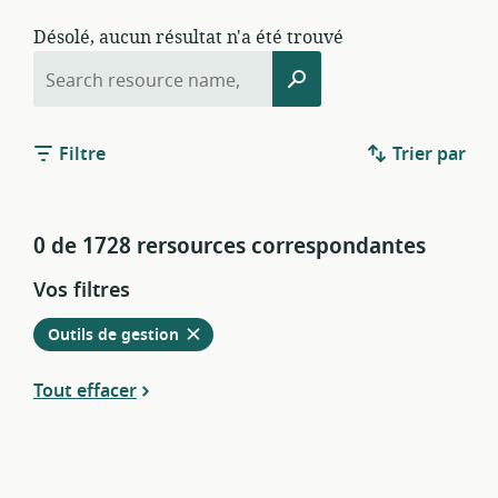
Désolé, aucun résultat n'a été trouvé
Rechercher
Rechercher
quelque
chose
:
Filtre
Trier par
0 de 1728 rersources correspondantes
Vos filtres
Retirer
à
Outils de gestion
partir
des
Tout effacer
filtres
actuels