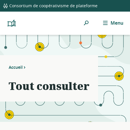
global
Notifications
21
Consortium de coopérativisme de plateforme
navigation
filters
applied.
Rechercher
Menu
Resource
Platform
Cooperativism
list
Resource
updated.
Library
Accueil
Tout consulter