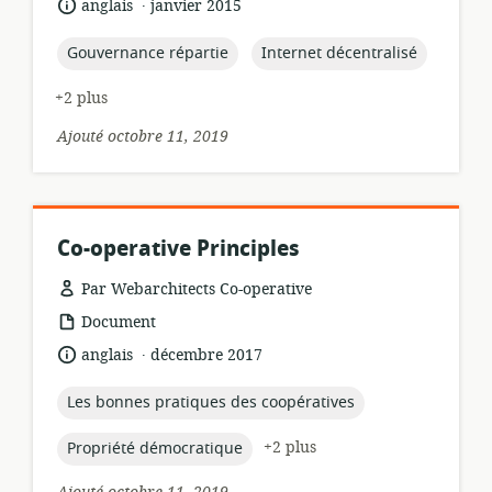
.
langue:
date
anglais
janvier 2015
ressource:
de
publication:
topic:
topic:
Gouvernance répartie
Internet décentralisé
+2 plus
Ajouté octobre 11, 2019
Co-operative Principles
Par Webarchitects Co-operative
Format
Document
de
.
langue:
date
anglais
décembre 2017
ressource:
de
publication:
topic:
Les bonnes pratiques des coopératives
topic:
+2 plus
Propriété démocratique