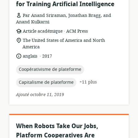
for Training Artificial Intelligence
Par Anand Sriraman, Jonathan Bragg, and
Anand Kulkarni
.
Format
éditeur:
Article académique
ACM Press
de
Lieu
The United States of America and North
ressource:
de
America
pertinence:
.
langue:
date
anglais
2017
de
publication:
topic:
Coopérativisme de plateforme
topic:
+11 plus
Capitalisme de plateforme
Ajouté octobre 11, 2019
When Robots Take Our Jobs,
Platform Cooperatives Are