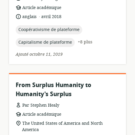
Format
Article académique
de
.
langue:
date
anglais
avril 2018
ressource:
de
publication:
topic:
Coopérativisme de plateforme
topic:
+8 plus
Capitalisme de plateforme
Ajouté octobre 11, 2019
From Surplus Humanity to
Humanity's Surplus
Par Stephen Healy
Format
Article académique
de
Lieu
The United States of America and North
ressource:
de
America