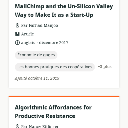
MailChimp and the Un-Silicon Valley
Way to Make It as a Start-Up
Par Farhad Manjoo
Format
Article
de
.
langue:
date
anglais
décembre 2017
ressource:
de
publication:
topic:
Économie de gages
topic:
+3 plus
Les bonnes pratiques des coopératives
Ajouté octobre 11, 2019
Algorithmic Affordances for
Productive Resistance
Par Nancy Ettlinger