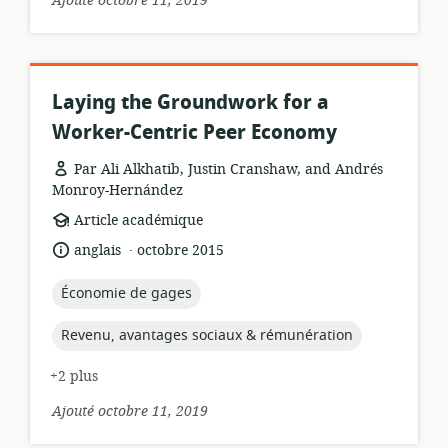
Ajouté octobre 11, 2019
Laying the Groundwork for a
Worker-Centric Peer Economy
Par Ali Alkhatib, Justin Cranshaw, and Andrés
Monroy-Hernández
Format
Article académique
de
.
langue:
date
anglais
octobre 2015
ressource:
de
publication:
topic:
Économie de gages
topic:
Revenu, avantages sociaux & rémunération
+2 plus
Ajouté octobre 11, 2019