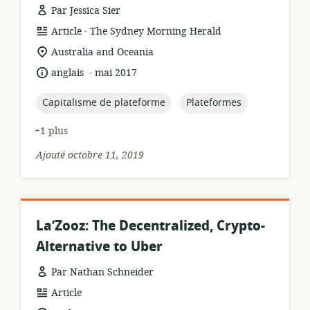
Par Jessica Sier
.
Format
éditeur:
Article
The Sydney Morning Herald
de
Lieu
Australia and Oceania
ressource:
de
.
langue:
date
anglais
mai 2017
pertinence:
de
publication:
topic:
topic:
Capitalisme de plateforme
Plateformes
+1 plus
Ajouté octobre 11, 2019
La’Zooz: The Decentralized, Crypto-
Alternative to Uber
Par Nathan Schneider
Format
Article
de