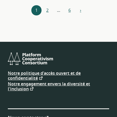
Navigateur
1
2
…
6
›
Suivant
de
ressources
Consortium
de
Notre politique d'accès ouvert et de
plateforme
confidentialité
coopérative
Notre engagement envers la diversité et
l'inclusion