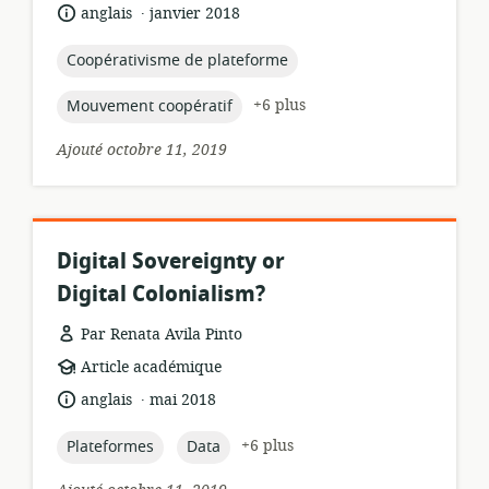
pertinence:
.
langue:
date
anglais
janvier 2018
de
publication:
topic:
Coopérativisme de plateforme
topic:
+6 plus
Mouvement coopératif
Ajouté octobre 11, 2019
Digital Sovereignty or
Digital Colonialism?
Par Renata Avila Pinto
Format
Article académique
de
.
langue:
date
anglais
mai 2018
ressource:
de
publication:
topic:
topic:
+6 plus
Plateformes
Data