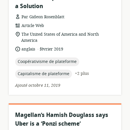
a Solution
Par Gideon Rosenblatt
Format
Article Web
de
Lieu
The United States of America and North
ressource:
de
America
pertinence:
.
langue:
date
anglais
février 2019
de
publication:
topic:
Coopérativisme de plateforme
topic:
+2 plus
Capitalisme de plateforme
Ajouté octobre 11, 2019
Magellan’s Hamish Douglass says
Uber is a ‘Ponzi scheme’