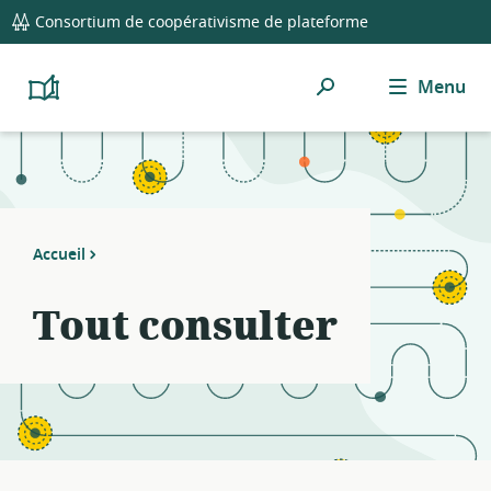
global
Notifications
21
Consortium de coopérativisme de plateforme
navigation
filters
applied.
Rechercher
Menu
Resource
Platform
Cooperativism
list
Resource
updated.
Library
Accueil
Tout consulter