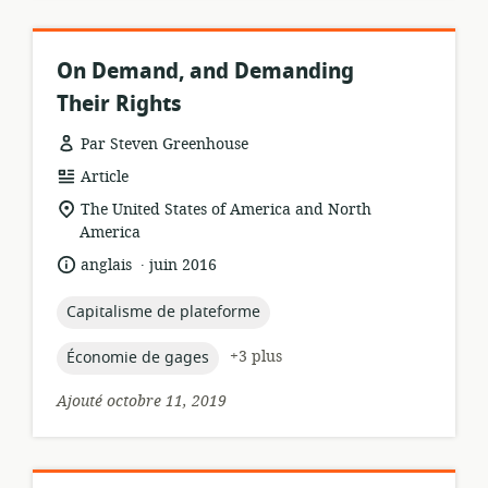
On Demand, and Demanding
Their Rights
Par Steven Greenhouse
Format
Article
de
Lieu
The United States of America and North
ressource:
de
America
pertinence:
.
langue:
date
anglais
juin 2016
de
publication:
topic:
Capitalisme de plateforme
topic:
+3 plus
Économie de gages
Ajouté octobre 11, 2019