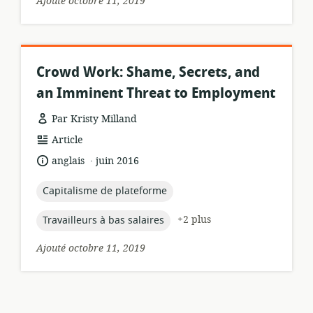
Ajouté octobre 11, 2019
Crowd Work: Shame, Secrets, and
an Imminent Threat to Employment
Par Kristy Milland
Format
Article
de
.
langue:
date
anglais
juin 2016
ressource:
de
publication:
topic:
Capitalisme de plateforme
topic:
+2 plus
Travailleurs à bas salaires
Ajouté octobre 11, 2019