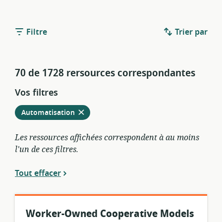
Filtre
Trier par
70 de 1728 rersources correspondantes
Vos filtres
Retirer
à
Automatisation
partir
des
Les ressources affichées correspondent à au moins
filtres
l'un de ces filtres.
actuels
Tout effacer
Worker-Owned Cooperative Models