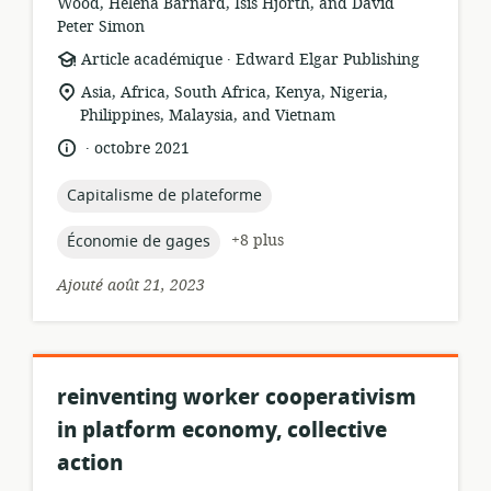
Wood, Helena Barnard, Isis Hjorth, and David
Peter Simon
.
Format
éditeur:
Article académique
Edward Elgar Publishing
de
Lieu
Asia, Africa, South Africa, Kenya, Nigeria,
ressource:
de
Philippines, Malaysia, and Vietnam
pertinence:
.
langue:
date
octobre 2021
de
publication:
topic:
Capitalisme de plateforme
topic:
+8 plus
Économie de gages
Ajouté août 21, 2023
reinventing worker cooperativism
in platform economy, collective
action