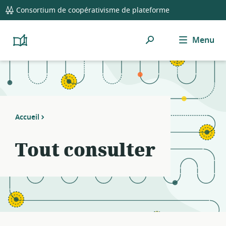
global
Notifications
21
Consortium de coopérativisme de plateforme
navigation
filters
applied.
Rechercher
Menu
Resource
Platform
Cooperativism
list
Resource
updated.
Library
Accueil
Tout consulter