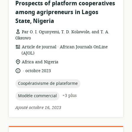
Prospects of platform cooperatives
among agripreneurs in Lagos
State, Nigeria
Par O. I. Ogunyemi, T. D. Kolawole, and T. A.
Okeowo
.
Format
éditeur:
Article de journal
African Journals OnLine
de
(AJOL)
ressource:
Lieu
Africa and Nigeria
de
.
langue:
date
octobre 2023
pertinence:
de
publication:
topic:
Coopérativisme de plateforme
topic:
+3 plus
Modèle commercial
Ajouté octobre 16, 2023