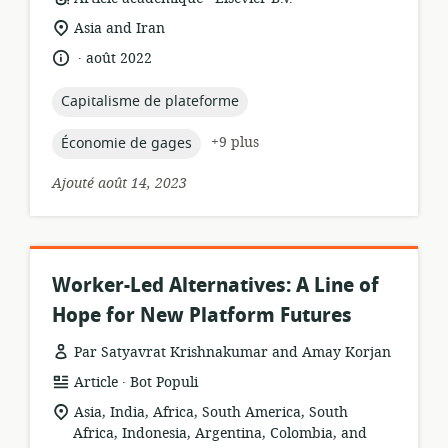
de
Lieu
Asia and Iran
ressource:
de
.
langue:
date
août 2022
pertinence:
de
publication:
topic:
Capitalisme de plateforme
topic:
+9 plus
Économie de gages
Ajouté août 14, 2023
Worker-Led Alternatives: A Line of
Hope for New Platform Futures
Par Satyavrat Krishnakumar and Amay Korjan
.
Format
éditeur:
Article
Bot Populi
de
Lieu
Asia, India, Africa, South America, South
ressource:
de
Africa, Indonesia, Argentina, Colombia, and