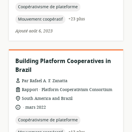
de
publication:
topic:
Coopérativisme de plateforme
topic:
+23 plus
Mouvement coopératif
Ajouté août 6, 2023
Building Platform Cooperatives in
Brazil
Par Rafael A. F. Zanatta
.
Format
éditeur:
Rapport
Platform Cooperativism Consortium
de
Lieu
South America and Brazil
ressource:
de
.
langue:
date
mars 2022
pertinence:
de
publication:
topic:
Coopérativisme de plateforme