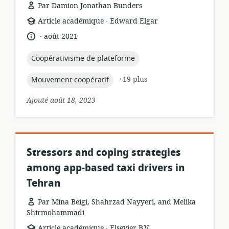
Par Damion Jonathan Bunders
.
Format
éditeur:
Article académique
Edward Elgar
de
.
langue:
date
août 2021
ressource:
de
publication:
topic:
Coopérativisme de plateforme
topic:
+19 plus
Mouvement coopératif
Ajouté août 18, 2023
Stressors and coping strategies
among app-based taxi drivers in
Tehran
Par Mina Beigi, Shahrzad Nayyeri, and Melika
Shirmohammadi
.
Format
éditeur:
Article académique
Elsevier B.V.