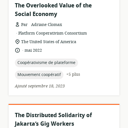
The Overlooked Value of the
Social Economy
Par Adriane Clomax
.
Format
éditeur:
Platform Cooperativism Consortium
de
Lieu
The United States of America
ressource:
de
.
langue:
date
mai 2022
pertinence:
de
publication:
topic:
Coopérativisme de plateforme
topic:
+5 plus
Mouvement coopératif
Ajouté septembre 18, 2023
The Distributed Solidarity of
Jakarta’s Gig Workers