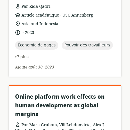
Par Rida Qadri
.
Format
éditeur:
Article académique
USC Annenberg
de
Lieu
Asia and Indonesia
ressource:
de
.
langue:
date
2023
pertinence:
de
publication:
topic:
topic:
Économie de gages
Pouvoir des travailleurs
+7 plus
Ajouté août 30, 2023
Online platform work effects on
human development at global
margins
Par Mark Graham, Vili Lehdonvirta, Alex J.