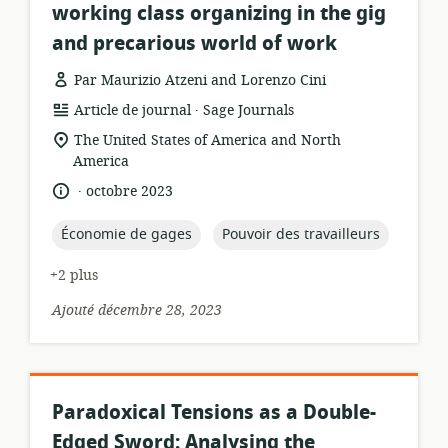
working class organizing in the gig
and precarious world of work
Par Maurizio Atzeni and Lorenzo Cini
.
Format
éditeur:
Article de journal
Sage Journals
de
Lieu
The United States of America and North
ressource:
de
America
pertinence:
.
langue:
date
octobre 2023
de
publication:
topic:
topic:
Économie de gages
Pouvoir des travailleurs
+2 plus
Ajouté décembre 28, 2023
Paradoxical Tensions as a Double-
Edged Sword: Analysing the