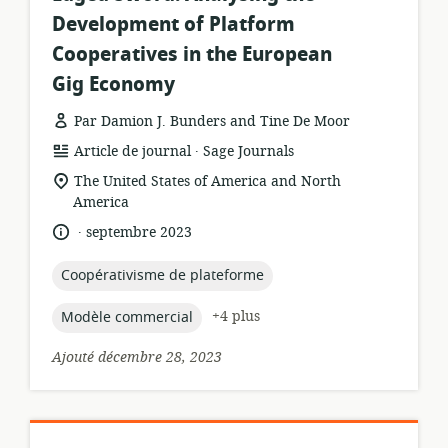
Development of Platform
Cooperatives in the European
Gig Economy
Par Damion J. Bunders and Tine De Moor
.
Format
éditeur:
Article de journal
Sage Journals
de
Lieu
The United States of America and North
ressource:
de
America
pertinence:
.
langue:
date
septembre 2023
de
publication:
topic:
Coopérativisme de plateforme
topic:
+4 plus
Modèle commercial
Ajouté décembre 28, 2023