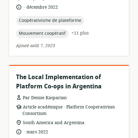
ressource:
de
.
langue:
date
décembre 2022
pertinence:
de
publication:
topic:
Coopérativisme de plateforme
topic:
+11 plus
Mouvement coopératif
Ajouté août 7, 2023
The Local Implementation of
Platform Co-ops in Argentina
Par Denise Kasparian
.
Format
éditeur:
Article académique
Platform Cooperativism
de
Consortium
ressource:
Lieu
South America and Argentina
de
.
langue:
date
mars 2022
pertinence: