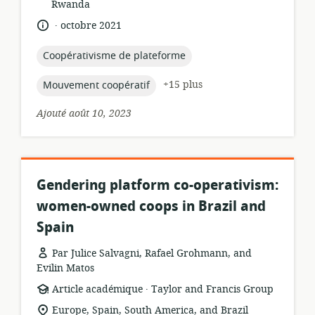
pertinence:
Rwanda
.
langue:
date
octobre 2021
de
publication:
topic:
Coopérativisme de plateforme
topic:
+15 plus
Mouvement coopératif
Ajouté août 10, 2023
Gendering platform co-operativism:
women-owned coops in Brazil and
Spain
Par Julice Salvagni, Rafael Grohmann, and
Evilin Matos
.
Format
éditeur:
Article académique
Taylor and Francis Group
de
Lieu
Europe, Spain, South America, and Brazil