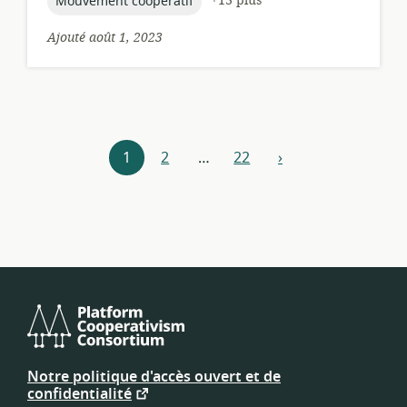
topic:
+13 plus
Mouvement coopératif
Ajouté août 1, 2023
Navigateur
1
2
…
22
›
Suivant
de
ressources
Consortium
de
Notre politique d'accès ouvert et de
plateforme
confidentialité
coopérative