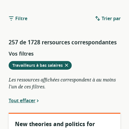
Filtre
Trier par
257 de 1728 rersources correspondantes
Vos filtres
Retirer
à
Travailleurs à bas salaires
partir
des
Les ressources affichées correspondent à au moins
filtres
l'un de ces filtres.
actuels
Tout effacer
New theories and politics for