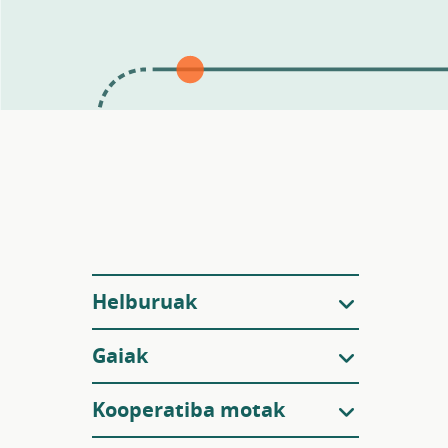
Iragazkiak
Helburuak
Gaiak
Kooperatiba motak