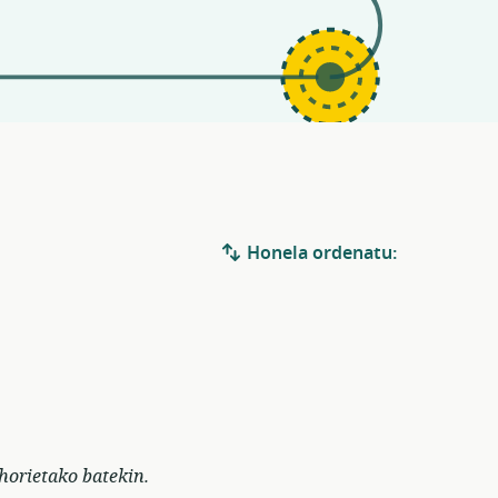
Honela ordenatu:
horietako batekin.