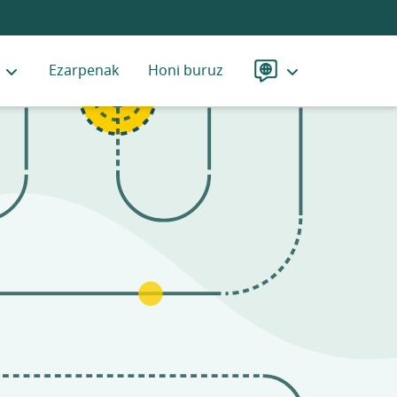
Ezarpenak
Honi buruz
Hizkuntza