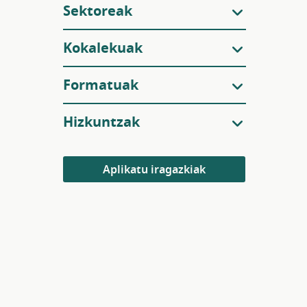
Sektoreak
Kokalekuak
Formatuak
Hizkuntzak
Aplikatu iragazkiak