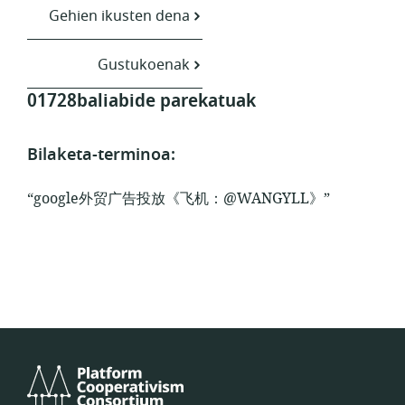
Gehien ikusten dena
Gustukoenak
01728baliabide parekatuak
Bilaketa-terminoa:
“google外贸广告投放《飞机：@WANGYLL》”