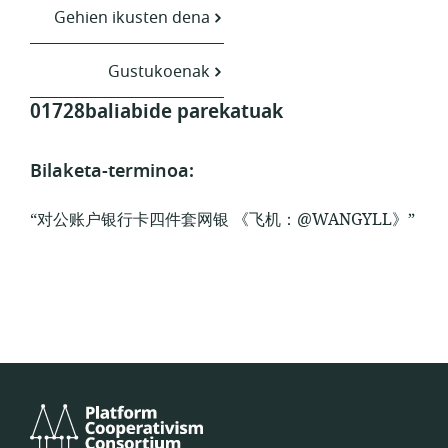
Gehien ikusten dena
Gustukoenak
01728baliabide parekatuak
Bilaketa-terminoa:
“对公账户银行卡四件套网银 《飞机：@WANGYLL》”