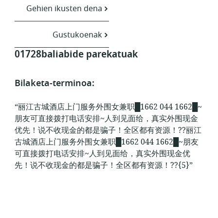
Gehien ikusten dena
Gustukoenak
01728baliabide parekatuak
Bilaketa-terminoa:
“丽江古城酒店上门服务外围女兼职█1662 044 1662█~
朋友可直接拨打电话安排~人到见面给，真实外围现金
优先！说不收现金的都是骗子！全区都有资源！??丽江
古城酒店上门服务外围女兼职█1662 044 1662█~朋友
可直接拨打电话安排~人到见面给，真实外围现金优
先！说不收现金的都是骗子！全区都有资源！??{5}”