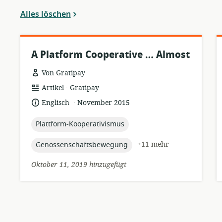
entfernen
Alles löschen
A Platform Cooperative … Almost
Von Gratipay
.
Ressourcenformat:
Herausgeber:
Artikel
Gratipay
.
Sprache:
Veröffentlichungsdatum:
Englisch
November 2015
topic:
Plattform-Kooperativismus
topic:
+11 mehr
Genossenschaftsbewegung
Oktober 11, 2019 hinzugefügt