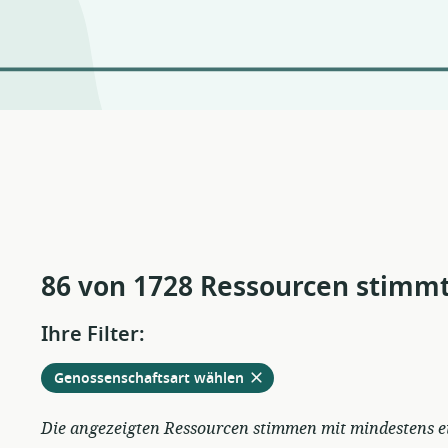
86 von 1728 Ressourcen stimm
Ihre Filter:
von
Genossenschaftsart wählen
den
aktuellen
Die angezeigten Ressourcen stimmen mit mindestens ein
Filtern