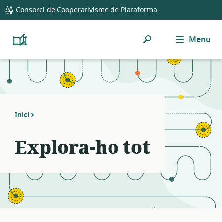
global
Consorci de Cooperativisme de Plataforma
navigation
Cerca
Menu
Platform
Cooperativism
Resource
Library
Inici
Explora-ho tot