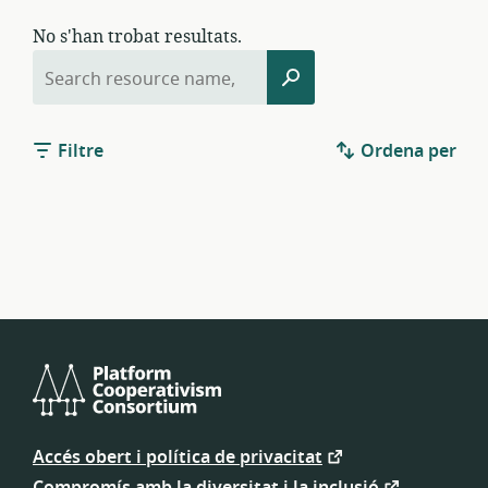
No s'han trobat resultats.
Cerca
Cerca
per:
Filtre
Ordena per
Consorci
de
Accés obert i política de privacitat
Cooperativisme
de