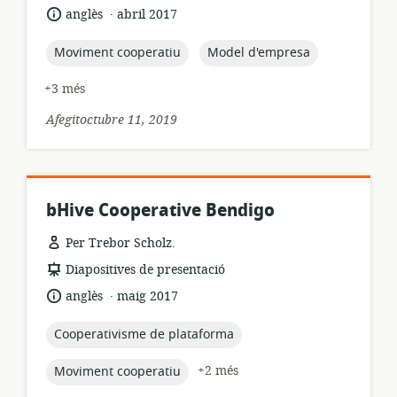
recursos:
.
idioma:
data
anglès
abril 2017
de
publicació:
topic:
topic:
Moviment cooperatiu
Model d'empresa
+3 més
Afegitoctubre 11, 2019
bHive Cooperative Bendigo
Per Trebor Scholz.
format
Diapositives de presentació
dels
.
idioma:
data
anglès
maig 2017
recursos:
de
publicació:
topic:
Cooperativisme de plataforma
topic:
+2 més
Moviment cooperatiu