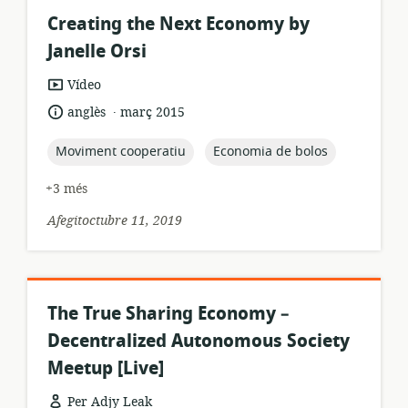
Creating the Next Economy by
Janelle Orsi
format
Vídeo
dels
.
idioma:
data
anglès
març 2015
recursos:
de
publicació:
topic:
topic:
Moviment cooperatiu
Economia de bolos
+3 més
Afegitoctubre 11, 2019
The True Sharing Economy –
Decentralized Autonomous Society
Meetup [Live]
Per Adjy Leak