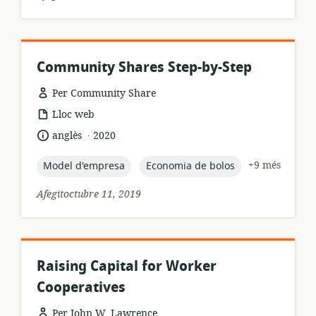
Community Shares Step-by-Step
Per Community Share
format
Lloc web
dels
.
idioma:
data
anglès
2020
recursos:
de
publicació:
topic:
topic:
+9 més
Model d'empresa
Economia de bolos
Afegitoctubre 11, 2019
Raising Capital for Worker
Cooperatives
Per John W. Lawrence