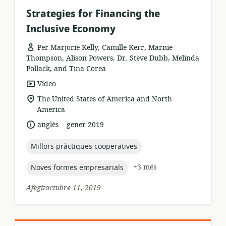
Strategies for Financing the
Inclusive Economy
Per Marjorie Kelly, Camille Kerr, Marnie
Thompson, Alison Powers, Dr. Steve Dubb, Melinda
Pollack, and Tina Corea
format
Vídeo
dels
ubicació
The United States of America and North
recursos:
rellevant:
America
.
idioma:
data
anglès
gener 2019
de
publicació:
topic:
Millors pràctiques cooperatives
topic:
+3 més
Noves formes empresarials
Afegitoctubre 11, 2019