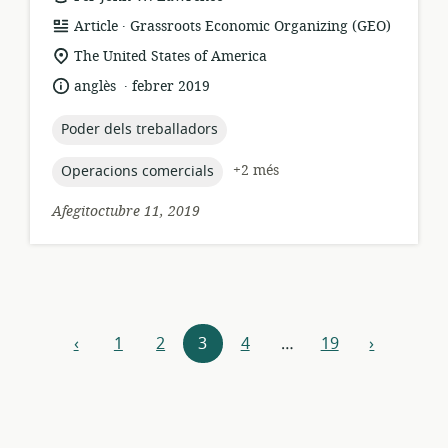
.
format
publicador:
Article
Grassroots Economic Organizing (GEO)
dels
ubicació
The United States of America
recursos:
rellevant:
.
idioma:
data
anglès
febrer 2019
de
publicació:
topic:
Poder dels treballadors
topic:
+2 més
Operacions comercials
Afegitoctubre 11, 2019
Explora
‹
1
2
3
4
…
19
›
anterior
següent
els
recursos