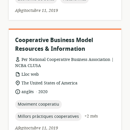
Afegitoctubre 11, 2019
Cooperative Business Model
Resources & Information
Per National Cooperative Business Association |
NCBA CLUSA
format
Lloc web
dels
ubicació
The United States of America
recursos:
rellevant:
.
idioma:
data
anglès
2020
de
publicació:
topic:
Moviment cooperatiu
topic:
+2 més
Millors pràctiques cooperatives
Afegitoctubre 11, 2019