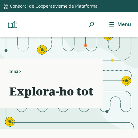
global
Notifications
21
Consorci de Cooperativisme de Plataforma
navigation
filters
applied.
Cerca
Menu
Resource
Platform
Cooperativism
list
Resource
updated.
Library
Inici
Explora-ho tot