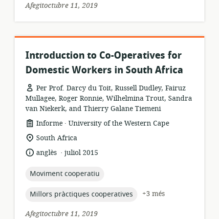
Afegitoctubre 11, 2019
Introduction to Co-Operatives for
Domestic Workers in South Africa
Per Prof. Darcy du Toit, Russell Dudley, Fairuz
Mullagee, Roger Ronnie, Wilhelmina Trout, Sandra
van Niekerk, and Thierry Galane Tiemeni
.
format
publicador:
Informe
University of the Western Cape
dels
ubicació
South Africa
recursos:
rellevant:
.
idioma:
data
anglès
juliol 2015
de
publicació:
topic:
Moviment cooperatiu
topic:
+3 més
Millors pràctiques cooperatives
Afegitoctubre 11, 2019