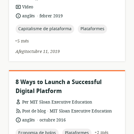
format
Vídeo
dels
.
idioma:
data
anglès
febrer 2019
recursos:
de
publicació:
topic:
topic:
Capitalisme de plataforma
Plataformes
+5 més
Afegitoctubre 11, 2019
8 Ways to Launch a Successful
Digital Platform
Per MIT Sloan Executive Education
.
format
publicador:
Post de blog
MIT Sloan Executive Education
dels
.
idioma:
data
anglès
octubre 2016
recursos:
de
publicació:
topic:
topic:
+2 més
Economia de bolos
Plataformes