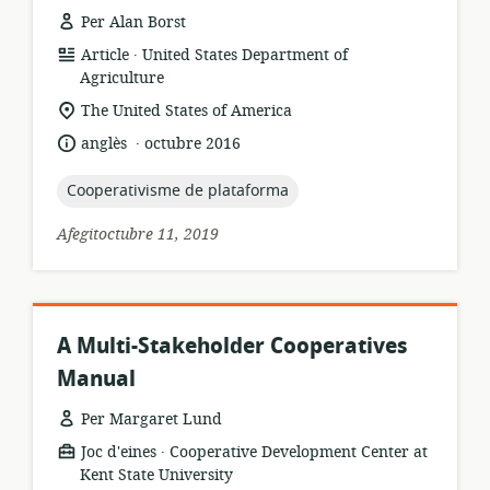
Per Alan Borst
.
format
publicador:
Article
United States Department of
dels
Agriculture
recursos:
ubicació
The United States of America
rellevant:
.
idioma:
data
anglès
octubre 2016
de
publicació:
topic:
Cooperativisme de plataforma
Afegitoctubre 11, 2019
A Multi-Stakeholder Cooperatives
Manual
Per Margaret Lund
.
format
publicador:
Joc d'eines
Cooperative Development Center at
dels
Kent State University