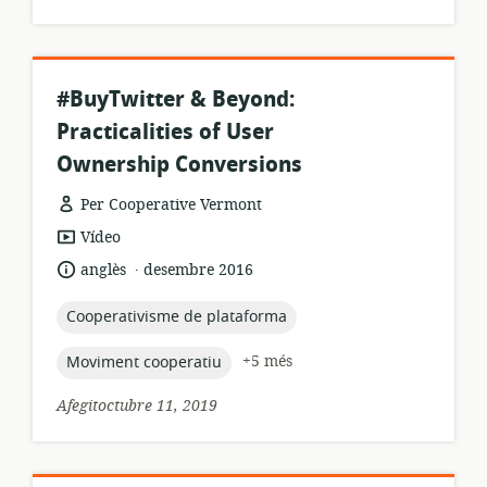
#BuyTwitter & Beyond:
Practicalities of User
Ownership Conversions
Per Cooperative Vermont
format
Vídeo
dels
.
idioma:
data
anglès
desembre 2016
recursos:
de
publicació:
topic:
Cooperativisme de plataforma
topic:
+5 més
Moviment cooperatiu
Afegitoctubre 11, 2019