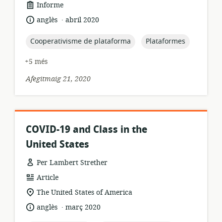
format
Informe
dels
.
idioma:
data
anglès
abril 2020
recursos:
de
publicació:
topic:
topic:
Cooperativisme de plataforma
Plataformes
+5 més
Afegitmaig 21, 2020
COVID-19 and Class in the
United States
Per Lambert Strether
format
Article
dels
ubicació
The United States of America
recursos:
rellevant:
.
idioma:
data
anglès
març 2020
de