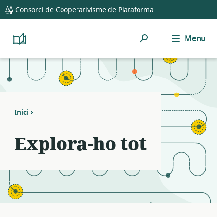
global
Notifications
21
Consorci de Cooperativisme de Plataforma
navigation
filters
applied.
Cerca
Menu
Resource
Platform
Cooperativism
list
Resource
updated.
Library
Inici
Explora-ho tot