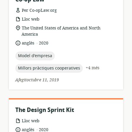
Per Co-opLaw.org
format
Lloc web
dels
ubicació
The United States of America and North
recursos:
rellevant:
America
.
idioma:
data
anglès
2020
de
publicació:
topic:
Model d'empresa
topic:
+4 més
Millors pràctiques cooperatives
Afegitoctubre 11, 2019
The Design Sprint Kit
format
Lloc web
dels
.
idioma:
data
anglès
2020