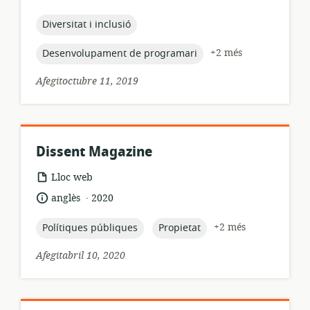
recursos:
de
publicació:
topic:
Diversitat i inclusió
topic:
+2 més
Desenvolupament de programari
Afegitoctubre 11, 2019
Dissent Magazine
format
Lloc web
dels
.
idioma:
data
anglès
2020
recursos:
de
publicació:
topic:
topic:
+2 més
Polítiques públiques
Propietat
Afegitabril 10, 2020