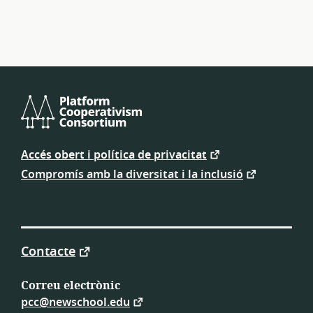
els
recursos
Consorci
de
Accés obert i política de privacitat
Cooperativisme
de
Compromís amb la diversitat i la inclusió
Plataforma
Contacte
Correu electrònic
pcc@newschool.edu