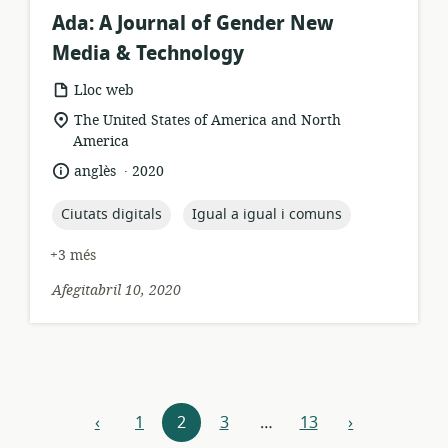
Ada: A Journal of Gender New
Media & Technology
format
Lloc web
dels
ubicació
The United States of America and North
recursos:
rellevant:
America
.
idioma:
data
anglès
2020
de
publicació:
topic:
topic:
Ciutats digitals
Igual a igual i comuns
+3 més
Afegitabril 10, 2020
Explora
‹
1
2
3
…
13
›
anterior
següent