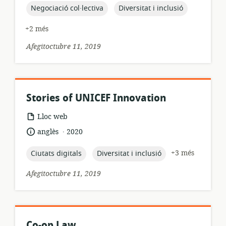
publicació:
topic:
topic:
Negociació col·lectiva
Diversitat i inclusió
+2 més
Afegitoctubre 11, 2019
Stories of UNICEF Innovation
format
Lloc web
dels
.
idioma:
data
anglès
2020
recursos:
de
publicació:
topic:
topic:
+3 més
Ciutats digitals
Diversitat i inclusió
Afegitoctubre 11, 2019
Co-op Law