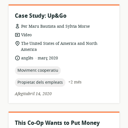
Case Study: Up&Go
Per Maru Bautista and Sylvia Morse
format
Vídeo
dels
ubicació
The United States of America and North
recursos:
rellevant:
America
.
idioma:
data
anglès
març 2020
de
publicació:
topic:
Moviment cooperatiu
topic:
+2 més
Propietat dels empleats
Afegitabril 14, 2020
This Co-Op Wants to Put Money