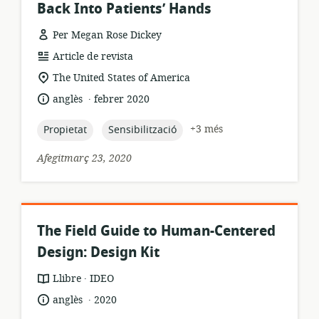
Back Into Patients’ Hands
Per Megan Rose Dickey
format
Article de revista
dels
ubicació
The United States of America
recursos:
rellevant:
.
idioma:
data
anglès
febrer 2020
de
publicació:
topic:
topic:
+3 més
Propietat
Sensibilització
Afegitmarç 23, 2020
The Field Guide to Human-Centered
Design: Design Kit
.
format
publicador:
Llibre
IDEO
dels
.
idioma:
data
anglès
2020
recursos:
de