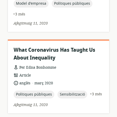
publicació:
topic:
topic:
Model d'empresa
Polítiques públiques
+3 més
Afegitmaig 11, 2020
What Coronavirus Has Taught Us
About Inequality
Per Edna Bonhomme
format
Article
dels
.
idioma:
data
anglès
març 2020
recursos:
de
publicació:
topic:
topic:
+3 més
Polítiques públiques
Sensibilització
Afegitmaig 11, 2020