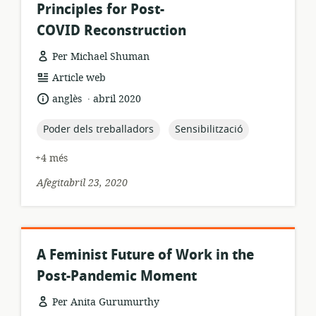
Principles for Post-
COVID Reconstruction
Per Michael Shuman
format
Article web
dels
.
idioma:
data
anglès
abril 2020
recursos:
de
publicació:
topic:
topic:
Poder dels treballadors
Sensibilització
+4 més
Afegitabril 23, 2020
A Feminist Future of Work in the
Post-Pandemic Moment
Per Anita Gurumurthy