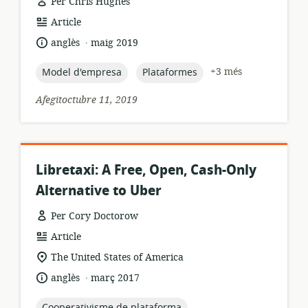
Per Chris Hughes
format
Article
dels
.
idioma:
data
anglès
maig 2019
recursos:
de
publicació:
topic:
topic:
+3 més
Model d'empresa
Plataformes
Afegitoctubre 11, 2019
Libretaxi: A Free, Open, Cash-Only
Alternative to Uber
Per Cory Doctorow
format
Article
dels
ubicació
The United States of America
recursos:
rellevant:
.
idioma:
data
anglès
març 2017
de
publicació:
topic:
Cooperativisme de plataforma