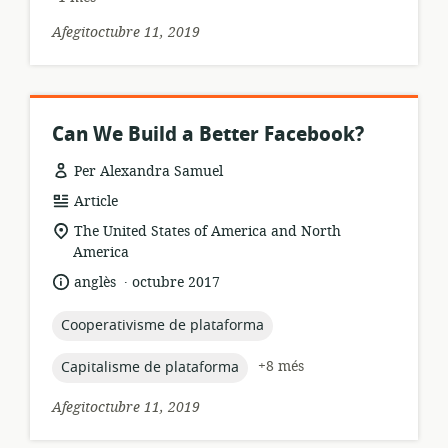
Afegitoctubre 11, 2019
Can We Build a Better Facebook?
Per Alexandra Samuel
format
Article
dels
ubicació
The United States of America and North
recursos:
rellevant:
America
.
idioma:
data
anglès
octubre 2017
de
publicació:
topic:
Cooperativisme de plataforma
topic:
+8 més
Capitalisme de plataforma
Afegitoctubre 11, 2019