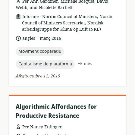
Per Ann Gardiner, Michelle Bosquet, David
Webb, and Nicolette Bartlett
.
format
publicador:
Informe
Nordic Council of Ministers, Nordic
dels
Council of Ministers Secretariat, Nordisk
recursos:
arbeidsgruppe for Klima og Luft (NKL)
.
idioma:
data
anglès
març 2016
de
publicació:
topic:
Moviment cooperatiu
topic:
+5 més
Capitalisme de plataforma
Afegitoctubre 11, 2019
Algorithmic Affordances for
Productive Resistance
Per Nancy Ettlinger