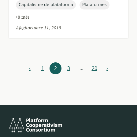
publicació:
topic:
topic:
Capitalisme de plataforma
Plataformes
+8 més
Afegitoctubre 11, 2019
Explora
‹
1
2
3
…
20
›
anterior
següent
els
recursos
Consorci