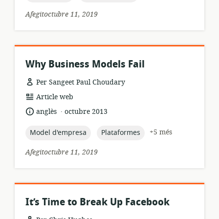
Afegitoctubre 11, 2019
Why Business Models Fail
Per Sangeet Paul Choudary
format
Article web
dels
.
idioma:
data
anglès
octubre 2013
recursos:
de
publicació:
topic:
topic:
+5 més
Model d'empresa
Plataformes
Afegitoctubre 11, 2019
It’s Time to Break Up Facebook