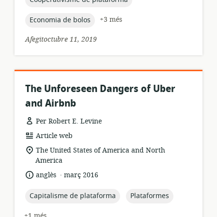
topic:
+3 més
Economia de bolos
Afegitoctubre 11, 2019
The Unforeseen Dangers of Uber
and Airbnb
Per Robert E. Levine
format
Article web
dels
ubicació
The United States of America and North
recursos:
rellevant:
America
.
idioma:
data
anglès
març 2016
de
publicació:
topic:
topic:
Capitalisme de plataforma
Plataformes
+1 més