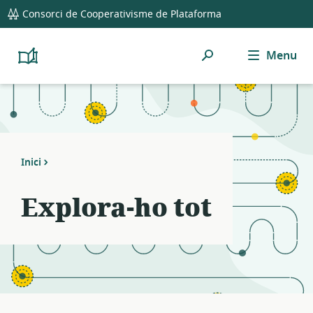
global
Notifications
21
Consorci de Cooperativisme de Plataforma
navigation
filters
applied.
Cerca
Menu
Resource
Platform
Cooperativism
list
Resource
updated.
Library
Inici
Explora-ho tot