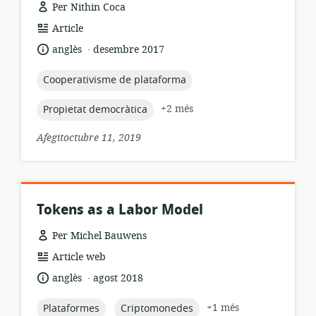
Per Nithin Coca
format
Article
dels
.
idioma:
data
anglès
desembre 2017
recursos:
de
publicació:
topic:
Cooperativisme de plataforma
topic:
+2 més
Propietat democràtica
Afegitoctubre 11, 2019
Tokens as a Labor Model
Per Michel Bauwens
format
Article web
dels
.
idioma:
data
anglès
agost 2018
recursos:
de
publicació:
topic:
topic:
+1 més
Plataformes
Criptomonedes