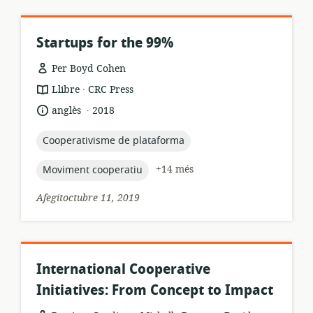
Startups for the 99%
Per Boyd Cohen
.
format
publicador:
Llibre
CRC Press
dels
.
idioma:
data
anglès
2018
recursos:
de
publicació:
topic:
Cooperativisme de plataforma
topic:
+14 més
Moviment cooperatiu
Afegitoctubre 11, 2019
International Cooperative
Initiatives: From Concept to Impact