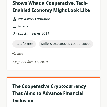
Shows What a Cooperative, Tech-
Enabled Economy Might Look Like
Per Aaron Fernando
format
Article
dels
.
idioma:
data
anglès
gener 2019
recursos:
de
publicació:
topic:
topic:
Plataformes
Millors pràctiques cooperatives
+2 més
Afegitoctubre 11, 2019
The Cooperative Cryptocurrency
That Aims to Advance Financial
Inclusion