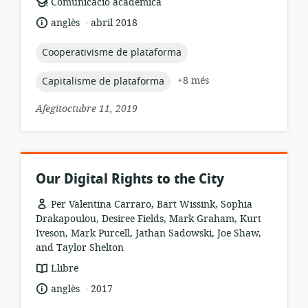
format
Comunicació acadèmica
dels
.
idioma:
data
anglès
abril 2018
recursos:
de
publicació:
topic:
Cooperativisme de plataforma
topic:
+8 més
Capitalisme de plataforma
Afegitoctubre 11, 2019
Our Digital Rights to the City
Per Valentina Carraro, Bart Wissink, Sophia
Drakapoulou, Desiree Fields, Mark Graham, Kurt
Iveson, Mark Purcell, Jathan Sadowski, Joe Shaw,
and Taylor Shelton
format
Llibre
dels
.
idioma:
data
anglès
2017
recursos:
de