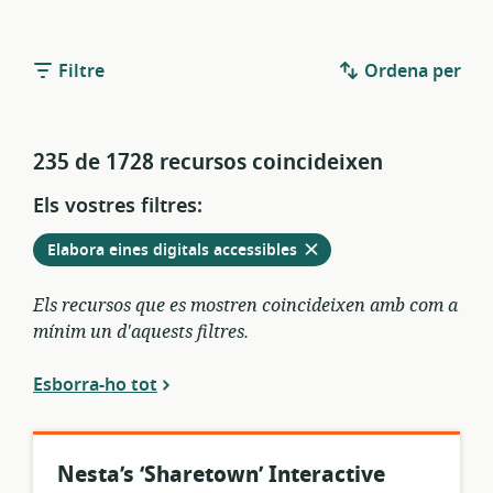
Filtre
Ordena per
235 de 1728 recursos coincideixen
Els vostres filtres:
Elimina
dels
Elabora eines digitals accessibles
filtres
actuals
Els recursos que es mostren coincideixen amb com a
mínim un d'aquests filtres.
Esborra-ho tot
Nesta’s ‘Sharetown’ Interactive